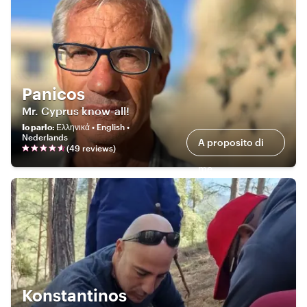
Panicos
Mr. Cyprus know-all!
Io parlo
:
Ελληνικά • English •
Nederlands
A proposito di
(
49
review
s
)
me
Konstantinos