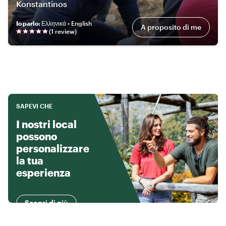
Konstantinos
Io parlo
:
Ελληνικά • English
A proposito di me
(
1
review
)
SAPEVI CHE
I nostri local
possono
personalizzare
la tua
esperienza
Scopri di più