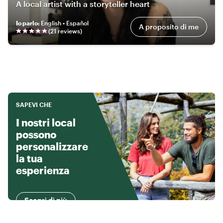
A local artist with a storyteller heart
Io parlo
:
English • Español
A proposito di me
(
21
review
s
)
SAPEVI CHE
I nostri local
possono
personalizzare
la tua
esperienza
Scopri di più