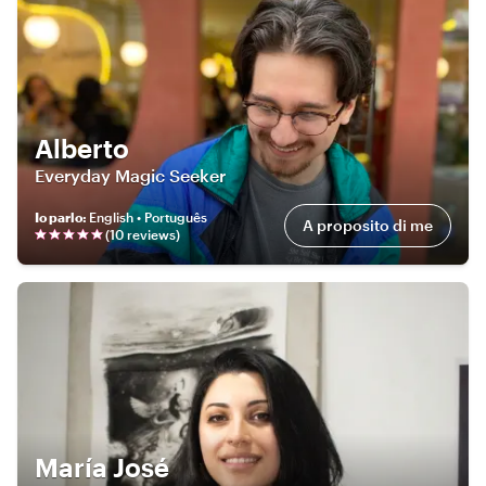
Alberto
Everyday Magic Seeker
Io parlo
:
English • Português
A proposito di me
(
10
review
s
)
María José