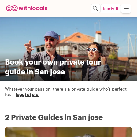
Iscriviti
Book your own private tour
guide in San jose
Whatever your passion, there’s a private guide who’s perfect
for
...
leggi di più
2 Private Guides in San jose