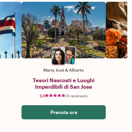
María José
&
Alberto
Tesori Nascosti e Luoghi
Imperdibili di San Jose
5,0
31 recensioni
Prenota ora