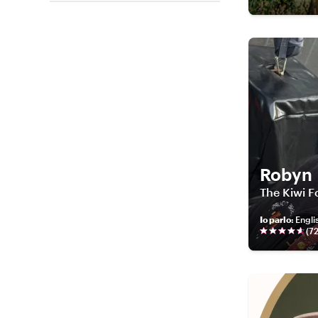
Robyn
The Kiwi F
Io parlo
:
Engli
(
7