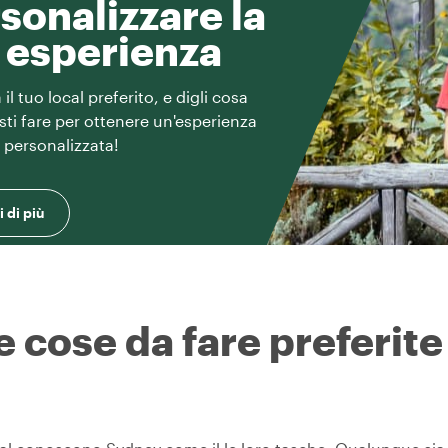
sonalizzare la
 esperienza
il tuo local preferito, e digli cosa
esti fare per ottenere un'esperienza
e personalizzata!
 di più
e cose da fare preferite 