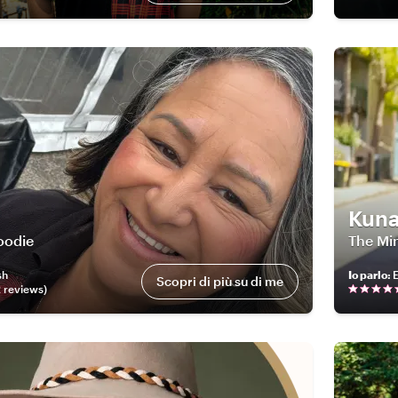
Kuna
oodie
The Min
sh
Io parlo
:
E
Scopri di più su di me
2
review
s
)