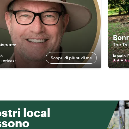
Bonn
hisperer
The Tr
sh
Io parlo
:
Scopri di più su di me
9
review
s
)
ostri local
ssono