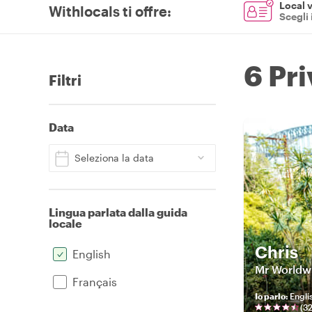
Local v
Withlocals ti offre
:
Scegli 
6 Pr
Filtri
Data
Seleziona la data
Lingua parlata dalla guida
locale
Chris
English
Mr Worldwi
Français
Io parlo
:
Engli
(
3