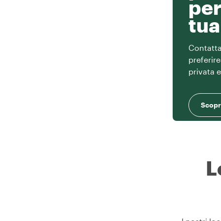
per
tua
Contatta 
preferir
privata 
Scopri
L