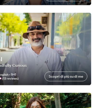
l
dfully Curious
nglish • हिन्दी
Scopri di più su di me
(
13
review
s
)