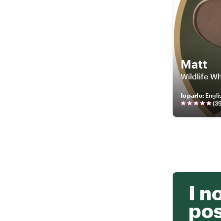
Matt
Wildlife W
Io parlo
:
Engli
(
3
I n
po