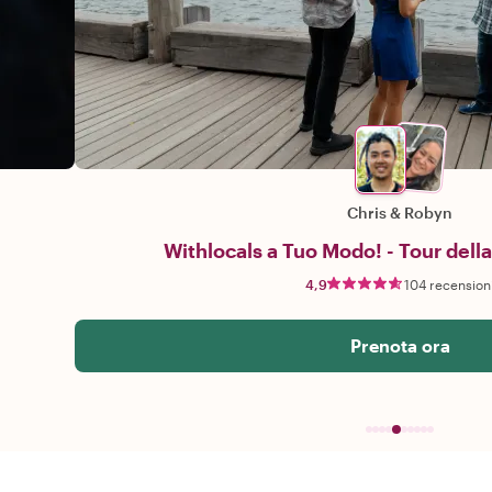
Chris
&
Robyn
Withlocals a Tuo Modo! - Tour della
4,9
104 recension
Prenota ora