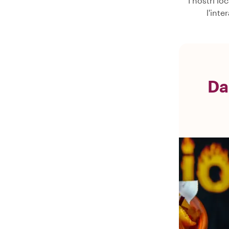
I nostri l
l'int
Da