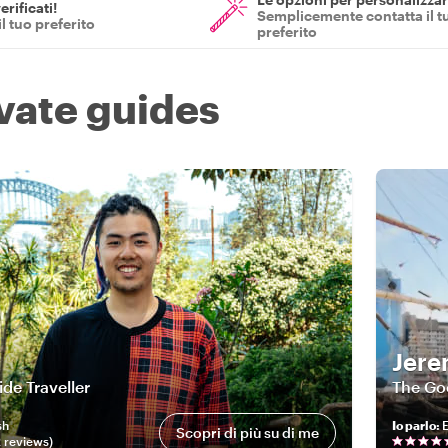
erificati!
Semplicemente contatta il t
il tuo preferito
preferito
ivate guides
Jer
de Traveller
The Go
sh
Io parlo
:
E
Scopri di più su di me
2
review
s
)