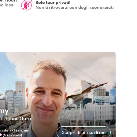
Solo tour privati!
uo local
Non ti ritroverai con degli sconosciuti
emy
odtimes Guru
nglish • Français
Scopri di più su di me
(
5
review
s
)