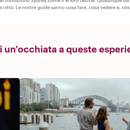
ocal conoscono Sydney come il le loro tasche. Qualunque sia l
era città. Le nostre guide sanno cosa fare, cosa vedere e, c
i un'occhiata a queste esper