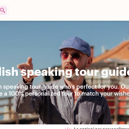
ish speaking tour guid
h speaking tour guide who’s perfect for you. Ou
e a 100% personalized tour to match your wishe
Le opzioni per personalizzare