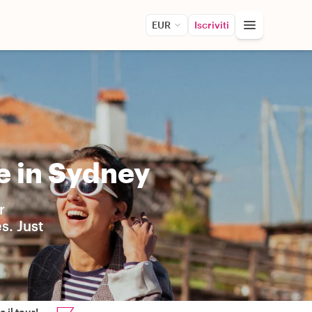
EUR
Iscriviti
e in Sydney
r
s. Just
 il tour!