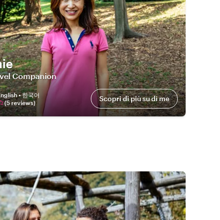
ie
avel Companion
English • 한국어
Scopri di più su di me
(
5
review
s
)