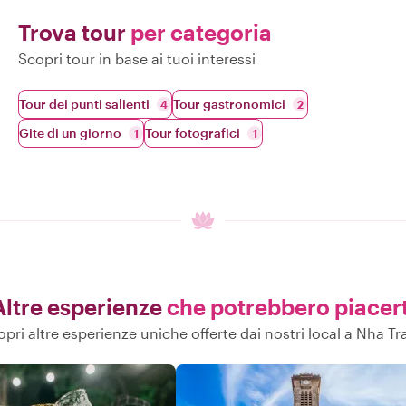
Trova tour
per categoria
Scopri tour in base ai tuoi interessi
Tour dei punti salienti
Tour gastronomici
4
2
Gite di un giorno
Tour fotografici
1
1
Altre esperienze
che potrebbero piacert
pri altre esperienze uniche offerte dai nostri local a Nha T