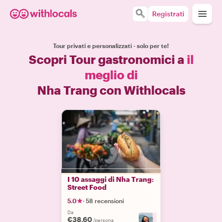
Registrati
Tour privati e personalizzati - solo per te!
Scopri Tour gastronomici a
il
meglio di
Nha Trang con Withlocals
I 10 assaggi di Nha Trang:
Street Food
5.0
·
58 recensioni
Da
€38.60
+
2
/persona