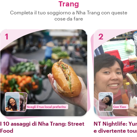
Trang
Completa il tuo soggiorno a Nha Trang con queste
cose da fare
1
2
Scegli il tuo local preferito
Con Tien
I 10 assaggi di Nha Trang: Street
NT Nightlife: Y
Food
e divertente tou