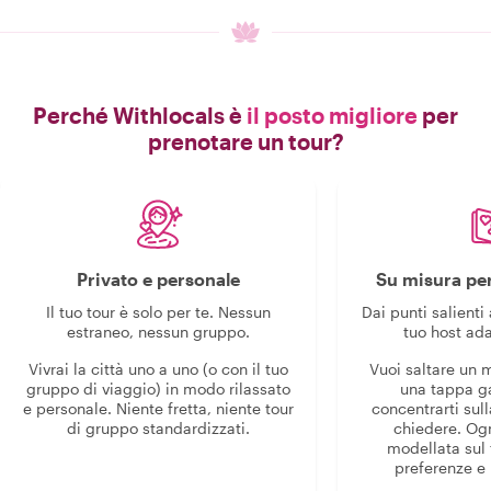
Perché Withlocals è
il posto migliore
per
prenotare un tour?
Privato e personale
Su misura per
Il tuo tour è solo per te. Nessun
Dai punti salienti 
estraneo, nessun gruppo.
tuo host ada
Vivrai la città uno a uno (o con il tuo
Vuoi saltare un
gruppo di viaggio) in modo rilassato
una tappa g
e personale. Niente fretta, niente tour
concentrarti sull
di gruppo standardizzati.
chiedere. Og
modellata sul 
preferenze e i