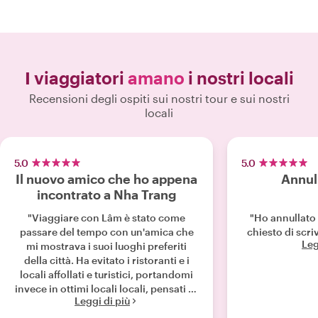
I viaggiatori
amano
i nostri locali
Recensioni degli ospiti sui nostri tour e sui nostri
locali
5.0
5.0
Il nuovo amico che ho appena
Annull
incontrato a Nha Trang
"Viaggiare con Lâm è stato come
"Ho annullato i
passare del tempo con un'amica che
chiesto di scri
Leg
mi mostrava i suoi luoghi preferiti
della città. Ha evitato i ristoranti e i
locali affollati e turistici, portandomi
invece in ottimi locali locali, pensati su
Leggi di più
misura per i miei gusti. Ancor prima
del mio arrivo, Lâm si è messa in