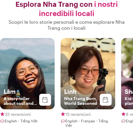
Esplora Nha Trang con
i nostri
incredibili locali
Scopri le loro storie personali e come esplorare Nha
Trang con i locali
Lâm
Linh
Sh
A story-teller
Nha Trang Born,
Kid 
about soul and
World Seasoned
plan
soil of Nha Trang
33 recensioni
15 recensioni
8 r
English・Tiếng Việt
English・Français・Tiếng
Eng
Việt