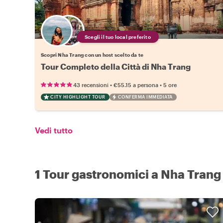
Scegli il tuo local preferito
Scopri Nha Trang con un host scelto da te
Tour Completo della Città di Nha Trang
•
•
43 recensioni
€55.15
a persona
5 ore
CITY HIGHLIGHT TOUR
CONFERMA IMMEDIATA
Vedi tutto
1 Tour gastronomici a Nha Trang