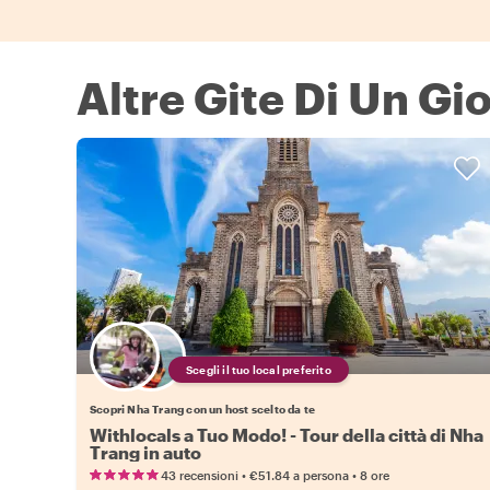
Altre Gite Di Un Gi
Scegli il tuo local preferito
Scopri Nha Trang con un host scelto da te
Withlocals a Tuo Modo! - Tour della città di Nha
Trang in auto
•
•
43 recensioni
€51.84
a persona
8 ore