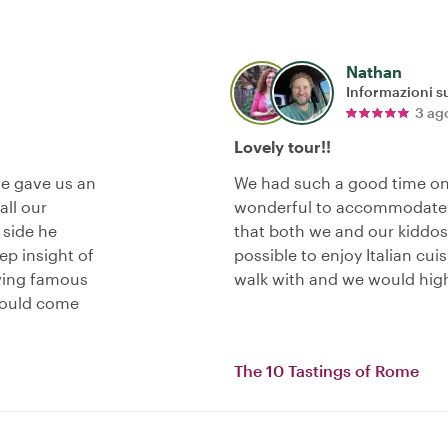
Nathan
Informazioni su
3 ag
Lovely tour!!
He gave us an
We had such a good time on
all our
wonderful to accommodate 
 side he
that both we and our kiddos
p insight of
possible to enjoy Italian cui
wing famous
walk with and we would hig
hould come
The 10 Tastings of Rome