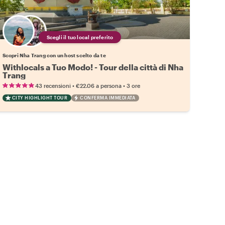
Scegli il tuo local preferito
Scopri Nha Trang con un host scelto da te
Withlocals a Tuo Modo! - Tour della città di Nha
Trang
•
•
43 recensioni
€22.06
a persona
3 ore
CITY HIGHLIGHT TOUR
CONFERMA IMMEDIATA