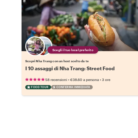
Scegli il tuo local preferito
Scopri Nha Trang con un host scelto da te
I 10 assaggi di Nha Trang: Street Food
•
•
58 recensioni
€38.60
a persona
3 ore
FOOD TOUR
CONFERMA IMMEDIATA