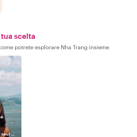
 tua scelta
su come potrete esplorare Nha Trang insieme
no
A story-teller about soul and soil of Nha Trang