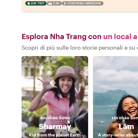
DAY TRIP
CAR
CONFERMA IMMEDIATA
Esplora Nha Trang con
un local a
Scopri di più sulle loro storie personali e 
xin chào
Sono
xin chào
So
Sharmay
Lâm
Kid from the planet Earth