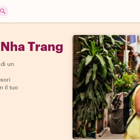
a Nha Trang
 di un
esori
 il tuo