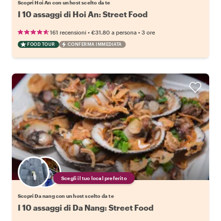
Scopri Hoi An con un host scelto da te
I 10 assaggi di Hoi An: Street Food
•
•
161 recensioni
€31.80
a persona
3 ore
FOOD TOUR
CONFERMA IMMEDIATA
Scegli il tuo local preferito
Scopri Da nang con un host scelto da te
I 10 assaggi di Da Nang: Street Food