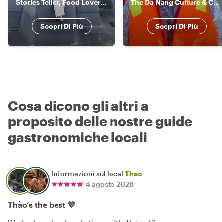
Stories Teller, Food Lover, and History
The Da Nang Culture & Cuisine Connoisseur
Scopri Di Più
Scopri Di Più
Cosa dicono gli altri a
proposito delle nostre guide
gastronomiche locali
Informazioni sul local
Thao
4 agosto 2026
Thào’s the best 💜