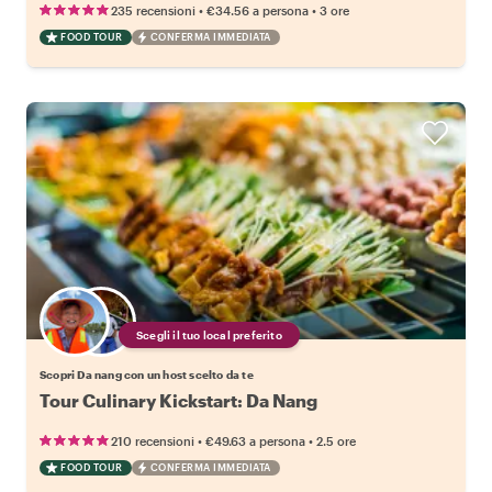
•
•
235 recensioni
€34.56
a persona
3 ore
FOOD TOUR
CONFERMA IMMEDIATA
Scegli il tuo local preferito
Scopri Da nang con un host scelto da te
Tour Culinary Kickstart: Da Nang
•
•
210 recensioni
€49.63
a persona
2.5 ore
FOOD TOUR
CONFERMA IMMEDIATA