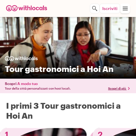
Iscriviti
Tour gastronomici a Hoi An
Scopri
A modo tuo
Tour della città personalizzati con host locali.
Scopri di più
I primi 3 Tour gastronomici a
Hoi An
1
2