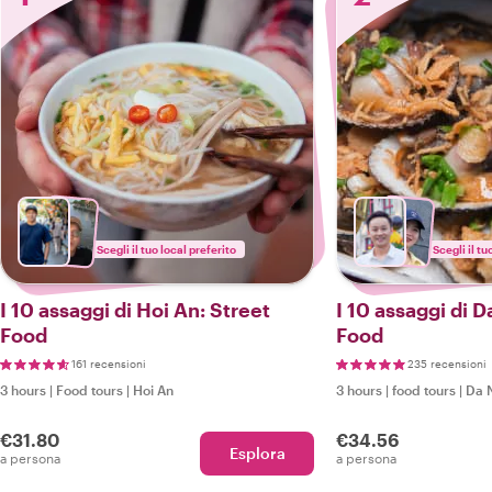
Scegli il tuo local preferito
Scegli il tu
I 10 assaggi di Hoi An: Street
I 10 assaggi di 
Food
Food
161 recensioni
235 recensioni
3 hours
|
Food tours
|
Hoi An
3 hours
|
food tours
|
Da 
€31.80
€34.56
Esplora
a persona
a persona