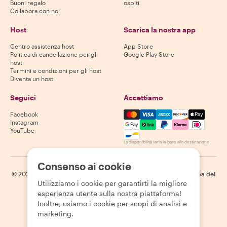
Buoni regalo
ospiti
Collabora con noi
Host
Scarica la nostra app
Centro assistenza host
App Store
Politica di cancellazione per gli
Google Play Store
host
Termini e condizioni per gli host
Diventa un host
Seguici
Accettiamo
Mastercard, Visa, Amex, Di
Facebook
Instagram
YouTube
La disponibilità varia in base alla destinazione
Consenso ai cookie
©
2026
Withlocals.com
|
Informativa sulla privacy
|
Cookie
|
Mappa del
Utilizziamo i cookie per garantirti la migliore
sito
esperienza utente sulla nostra piattaforma!
Inoltre, usiamo i cookie per scopi di analisi e
marketing.