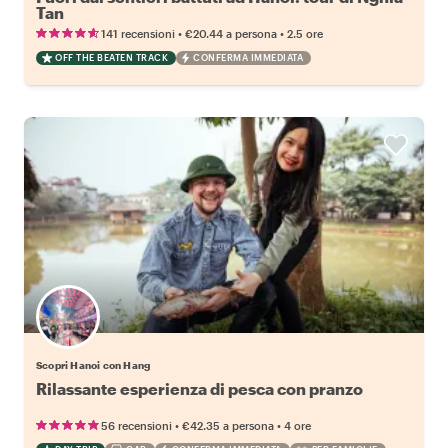
Tan
•
•
141 recensioni
€20.44
a persona
2.5 ore
OFF THE BEATEN TRACK
CONFERMA IMMEDIATA
Scopri Hanoi con Hang
Rilassante esperienza di pesca con pranzo
•
•
56 recensioni
€42.35
a persona
4 ore