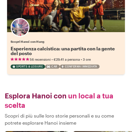
Scopri Hanoi con Hang
Esperienza calcistica: una partita con la gente
del posto
•
•
56 recensioni
€29.41
a persona
3 ore
SPORTS & LEISURE
CAR
CONFERMA IMMEDIATA
Esplora Hanoi con
un local a tua
scelta
Scopri di più sulle loro storie personali e su come
potrete esplorare Hanoi insieme