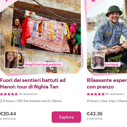
Scegli il tuo local preferito
Con Hang
Fuori dai sentieri battuti ad
Rilassante esper
Hanoi: tour di Nghia Tan
con pranzo
141 recensioni
56 recensioni
2.5 hours
|
Off the beaten track
|
Hanoi
4 hours
|
day trips
|
Hano
€20.44
€42.35
Esplora
a persona
a persona