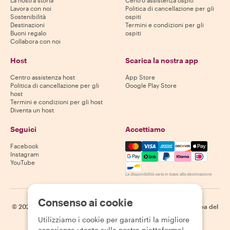
Lavora con noi
Politica di cancellazione per gli
Sostenibilità
ospiti
Destinazioni
Termini e condizioni per gli
Buoni regalo
ospiti
Collabora con noi
Host
Scarica la nostra app
Centro assistenza host
App Store
Politica di cancellazione per gli
Google Play Store
host
Termini e condizioni per gli host
Diventa un host
Seguici
Accettiamo
Mastercard, Visa, Amex, Di
Facebook
Instagram
YouTube
La disponibilità varia in base alla destinazione
Consenso ai cookie
©
2026
Withlocals.com
|
Informativa sulla privacy
|
Cookie
|
Mappa del
sito
Utilizziamo i cookie per garantirti la migliore
esperienza utente sulla nostra piattaforma!