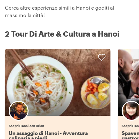
Cerca altre esperienze simili a Hanoi e goditi al
massimo la città!
2 Tour Di Arte & Cultura a Hanoi
Scopri Hanoi con Brian
Scopri Han
Un assaggio di Hanoi - Avventura
Spavent
culinaria a piedi
gastro