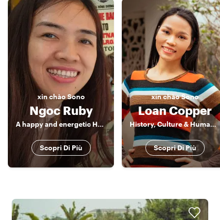
xin chào
Sono
xin chào
Sono
Ngoc Ruby
Loan Copper
A happy and energetic Hanoian
History, Culture & Human Stories of Vietnam
Scopri Di Più
Scopri Di Più