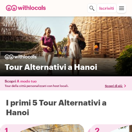
Iscriviti
Tour Alternativi a Hanoi
Scopri
A modo tuo
Tour della città personalizzati con host locali.
Scopri di più
I primi 5 Tour Alternativi a
Hanoi
1
2