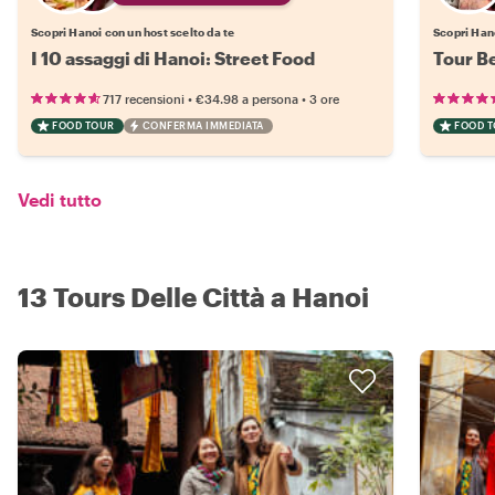
Scopri Hanoi con un host scelto da te
Scopri Hano
I 10 assaggi di Hanoi: Street Food
Tour B
•
•
717 recensioni
€34.98
a persona
3 ore
FOOD TOUR
CONFERMA IMMEDIATA
FOOD 
Vedi tutto
13 Tours Delle Città a Hanoi