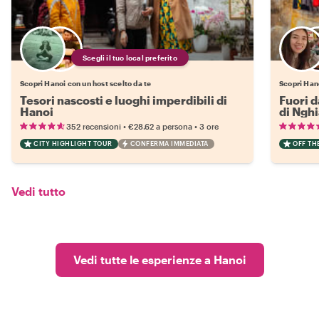
Scegli il tuo local preferito
Scopri Hanoi con un host scelto da te
Scopri Hano
Tesori nascosti e luoghi imperdibili di
Fuori d
Hanoi
di Nghi
•
•
352 recensioni
€28.62
a persona
3 ore
CITY HIGHLIGHT TOUR
CONFERMA IMMEDIATA
OFF TH
Vedi tutto
Vedi tutte le esperienze a Hanoi