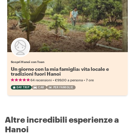
Scopri Hanoi con Toan
Un giorno con la mia famiglia: vita locale e
tradizioni fuori Hanoi
•
•
64 recensioni
€99.00
a persona
7 ore
DAY TRIP
CAR
PER FAMIGLIE
Altre incredibili esperienze a
Hanoi