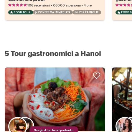
•
•
106 recensioni
€60.00
a persona
4 ore
FOOD TOUR
CONFERMA IMMEDIATA
PER FAMIGLIE
FOOD 
5 Tour gastronomici a Hanoi
Scegli il tuo local preferito