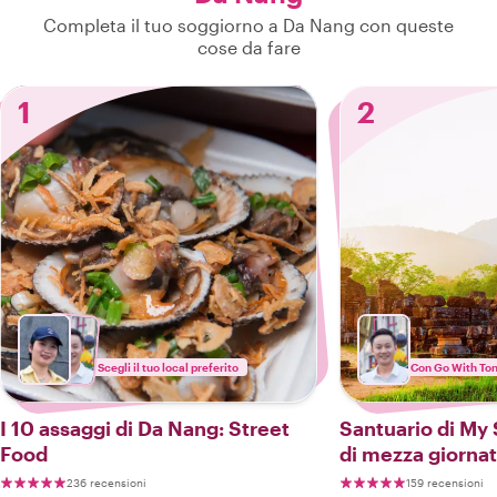
Completa il tuo soggiorno a Da Nang con queste
cose da fare
1
2
Scegli il tuo local preferito
Con Go With To
I 10 assaggi di Da Nang: Street
Santuario di My 
Food
di mezza giorna
236 recensioni
159 recensioni