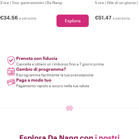
3 ore
|
Tour gastronomici
|
Da Nang
5 ore
|
Gite di un giorno
|
€34.56
€51.47
a persona
a persona
Esplora
Prenota con fiducia
Cancella e ottieni un rimborso fino a 7 giorni prima
Cambio di programma?
Riprogramma facilmente la tua prenotazione
Paga a modo tuo
Pagamento rapido e sicuro nella tua valuta
Esplora Da Nang con
i nostri