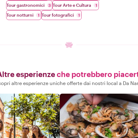
Tour gastronomici
Tour Arte e Cultura
3
1
Tour notturni
Tour fotografici
1
1
Altre esperienze
che potrebbero piacert
opri altre esperienze uniche offerte dai nostri local a Da N