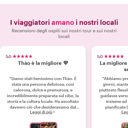
I viaggiatori
amano
i nostri locali
Recensioni degli ospiti sui nostri tour e sui nostri
locali
5.0
5.0
Thào è la migliore 💜
La migliore 
s
"Siamo stati benissimo con Thào. È
"Abbiamo pre
stata una persona deliziosa, così
giorni, mant
calorosa, dolce e premurosa, e
piuttosto flessi
incredibilmente preparata sul cibo, la
guidasse verso 
storia e la cultura locale. Ha ascoltato
insieme ad 
davvero ciò che desideravamo dal
pianificate 
Leggi di più
Leg
nostro tour privato e ci ha portato in
Mountains, Hoi 
tutti quei posti locali fantastici che non
gentilissimo, 
avremmo mai trovato da soli.
aspettarci con