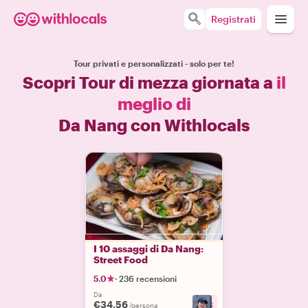
Registrati
Tour privati e personalizzati - solo per te!
Scopri Tour di mezza giornata a
il
meglio di
Da Nang con Withlocals
I 10 assaggi di Da Nang:
Street Food
5.0
·
236 recensioni
Da
€34.56
+
3
/persona