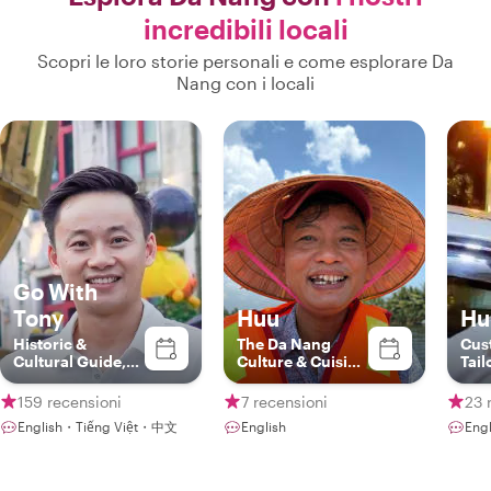
incredibili locali
Scopri le loro storie personali e come esplorare Da
Nang con i locali
Go With
Tony
Huu
Hu
Historic &
The Da Nang
Cus
Cultural Guide,
Culture & Cuisine
Tail
Storyteller
Connoisseur
Gre
Exp
159 recensioni
7 recensioni
23 
English・Tiếng Việt・中文
English
Engl