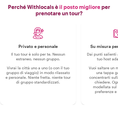
Perché Withlocals è
il posto migliore
per
prenotare un tour?
Privato e personale
Su misura per
Il tuo tour è solo per te. Nessun
Dai punti salienti 
estraneo, nessun gruppo.
tuo host ada
Vivrai la città uno a uno (o con il tuo
Vuoi saltare un
gruppo di viaggio) in modo rilassato
una tappa g
e personale. Niente fretta, niente tour
concentrarti sull
di gruppo standardizzati.
chiedere. Og
modellata sul 
preferenze e i