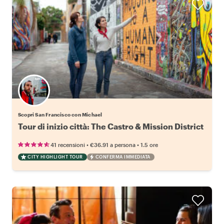
Scopri San Francisco con Michael
Tour di inizio città: The Castro & Mission District
•
•
41 recensioni
€36.91
a persona
1.5 ore
CITY HIGHLIGHT TOUR
CONFERMA IMMEDIATA