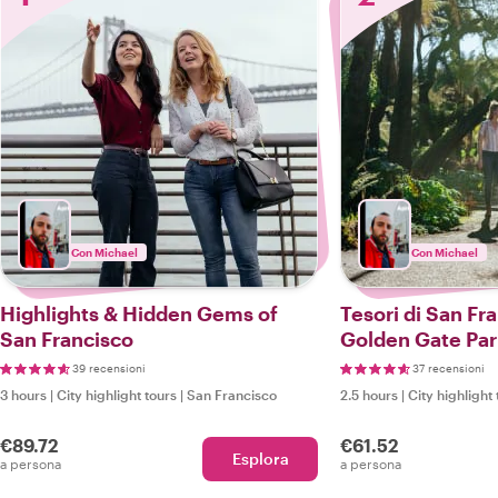
Con Michael
Con Michael
Highlights & Hidden Gems of
Tesori di San Fr
San Francisco
Golden Gate Par
39 recensioni
37 recensioni
3 hours
|
City highlight tours
|
San Francisco
2.5 hours
|
City highlight 
€89.72
€61.52
Esplora
a persona
a persona