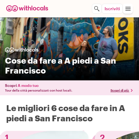
Iscriviti
Cose da fare a A piedi a San
Francisco
Scopri
A modo tuo
Tour della città personalizzati con host locali.
Scopri di più
Le migliori 6 cose da fare in A
piedi a San Francisco
1
2