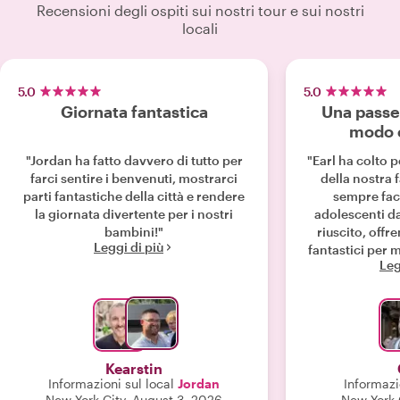
Recensioni degli ospiti sui nostri tour e sui nostri
locali
5.0
5.0
Giornata fantastica
Una passeg
modo 
"Jordan ha fatto davvero di tutto per
"Earl ha colto p
farci sentire i benvenuti, mostrarci
della nostra f
parti fantastiche della città e rendere
sempre faci
la giornata divertente per i nostri
adolescenti da
bambini!"
riuscito, off
Leggi di più
fantastici per me 
Leg
super interessan
città e abbiamo
gastronomiche
suggerite da noi
colpo. Posti fantastici per le foto e
ottimi sugge
Kearstin
prossimi giorni
Informazioni sul local
Jordan
Informazi
NY. Siamo rimasti davvero soddisfatti,
New York City, August 3, 2026
New York C