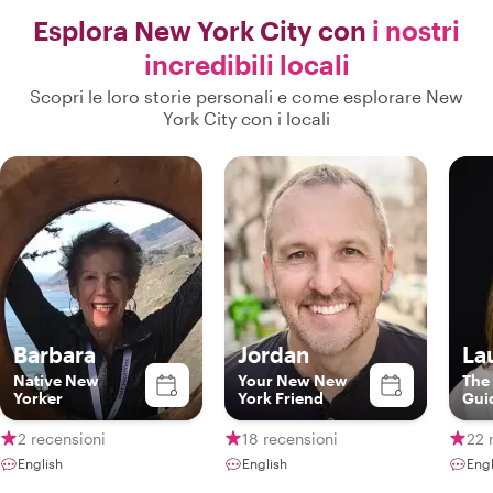
Esplora New York City con
i nostri
incredibili locali
Scopri le loro storie personali e come esplorare New
York City con i locali
Barbara
Jordan
La
Native New
Your New New
The
Yorker
York Friend
Gui
2 recensioni
18 recensioni
22 
English
English
Eng