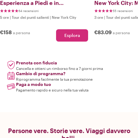
Esperienza a Piedi e in
New York City: 
Metropolitana
Manhattan
64 recensioni
55 recensioni
5 ore
|
Tour dei punti salienti
|
New York City
3 ore
|
Tour dei punti sali
€158
€83.09
a persona
a persona
Esplora
Prenota con fiducia
Cancella e ottieni un rimborso fino a 7 giorni prima
Cambio di programma?
Riprogramma facilmente la tua prenotazione
Paga a modo tuo
Pagamento rapido e sicuro nella tua valuta
Persone vere. Storie vere. Viaggi davvero