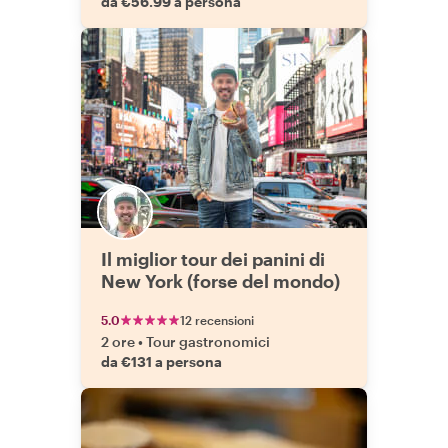
da €56.99 a persona
Il miglior tour dei panini di
New York (forse del mondo)
5.0
12 recensioni
2 ore
•
Tour gastronomici
da €131 a persona