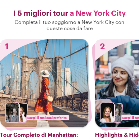
I 5 migliori tour
a New York City
Completa il tuo soggiorno a New York City con
queste cose da fare
1
2
Scegli il tuo local preferito
Scegli il tu
Tour Completo di Manhattan:
Highlights & Hi