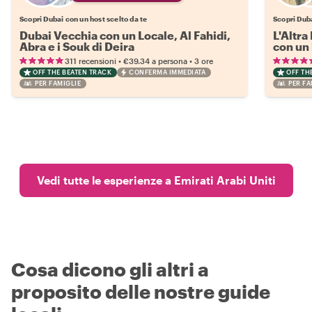
Scopri Dubai con un host scelto da te
Scopri Duba
Dubai Vecchia con un Locale, Al Fahidi,
L'Altr
Abra e i Souk di Deira
con un 
•
•
311 recensioni
€39.34
a persona
3 ore
OFF THE BEATEN TRACK
CONFERMA IMMEDIATA
OFF TH
PER FAMIGLIE
PER FA
Vedi tutte le esperienze a Emirati Arabi Uniti
Cosa dicono gli altri a
proposito delle nostre guide