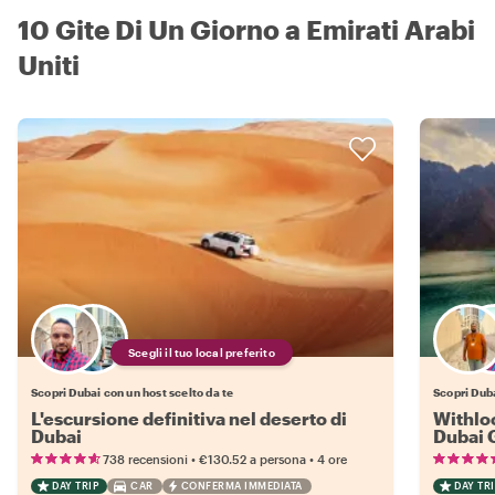
10 Gite Di Un Giorno a Emirati Arabi
Uniti
Scegli il tuo local preferito
Scopri Dubai con un host scelto da te
Scopri Duba
L'escursione definitiva nel deserto di
Withloc
Dubai
Dubai G
•
•
738 recensioni
€130.52
a persona
4 ore
DAY TRIP
CAR
CONFERMA IMMEDIATA
DAY TRI