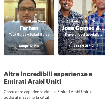
Asalam alaikum
Sono
Asalam alaikum
Sono
Farhan
Jose Gomez & Sandy Nat
Tour Guide + Safari Guide
Travel / food specialists
Scopri Di Più
Scopri Di Più
Altre incredibili esperienze a
Emirati Arabi Uniti
Cerca altre esperienze simili a Emirati Arabi Uniti e
goditi al massimo la città!