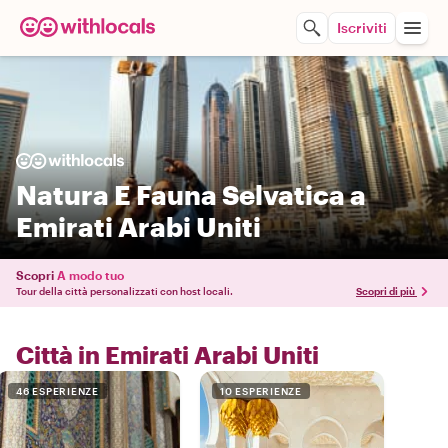
Iscriviti
Natura E Fauna Selvatica a
Emirati Arabi Uniti
Scopri
A modo tuo
Tour della città personalizzati con host locali.
Scopri di più
Città in Emirati Arabi Uniti
46 ESPERIENZE
10 ESPERIENZE