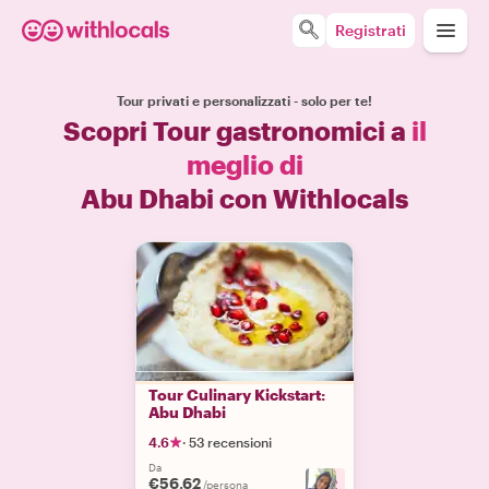
Registrati
Tour privati e personalizzati - solo per te!
Scopri Tour gastronomici a
il
meglio di
Abu Dhabi con Withlocals
Tour Culinary Kickstart:
Abu Dhabi
4.6
·
53 recensioni
Da
€56.62
+
2
/persona