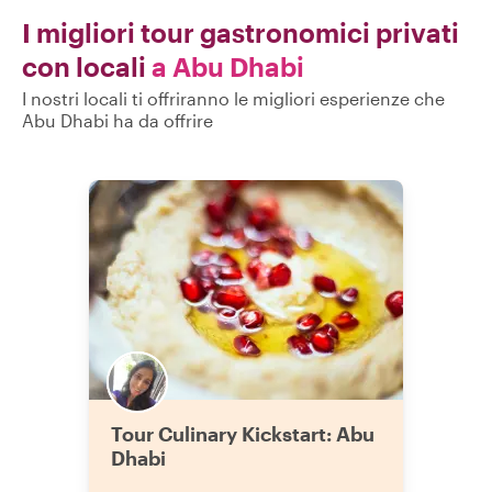
una delle esperienze migliori che
abbiamo avuto ad Abu Dhabi. Se
I migliori tour gastronomici privati
volete conoscere davvero la gente e la
con locali
a Abu Dhabi
sua cultura, vi consigliamo vivamente
di fare questo tour con Reem. Siamo
I nostri locali ti offriranno le migliori esperienze che
rimasti davvero entusiasti! Grazie
Abu Dhabi ha da offrire
mille Reem!!!!!"
Tour Culinary Kickstart: Abu
Dhabi