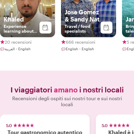
Jose Gomez
Khaled
& Sandy Nat
Ja
Experience
Travel / food
Bri
learning about
specialists
tale
Abu Dhabi’s
landmarks,
20 recensioni
666 recensioni
5 r
culture and
العربية・English
English・English
Engl
restaurants
I viaggiatori
amano
i nostri locali
Recensioni degli ospiti sui nostri tour e sui nostri
locali
5.0
5.0
Tour gastronomico autentico
Khaled è 