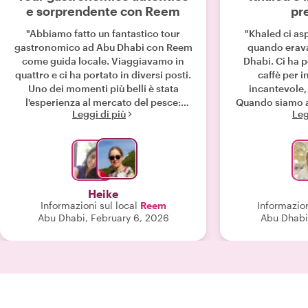
e sorprendente con Reem
pr
"Abbiamo fatto un fantastico tour
"Khaled ci as
gastronomico ad Abu Dhabi con Reem
quando erava
come guida locale. Viaggiavamo in
Dhabi. Ci ha 
quattro e ci ha portato in diversi posti.
caffè per i
Uno dei momenti più belli è stata
incantevole, 
l'esperienza al mercato del pesce:
Quando siamo a
Leggi di più
Leg
abbiamo comprato lì del pesce fresco
braccia di 
e poi ce lo hanno preparato in un
coperte a suffic
ristorante: era assolutamente
bianco e tropp
delizioso e un'esperienza davvero
comprato del
unica. Il tour non è stato solo
braccia di mia
un'esperienza all'insegna
sua giacca, alt
Heike
dell'incredibile cucina locale, ma
andare via. 
Informazioni sul local
Reem
Informazion
anche un'occasione per scoprire
Quando torne
Abu Dhabi, February 6, 2026
Abu Dhabi
molto su Abu Dhabi, la sua gente e le
chiedere a Kh
sue tradizioni. Reem ha condiviso tanti
di nu
spunti interessanti, rendendo l'intera
esperienza autentica e personale.
Questo tour è stato davvero il
momento clou del nostro viaggio e