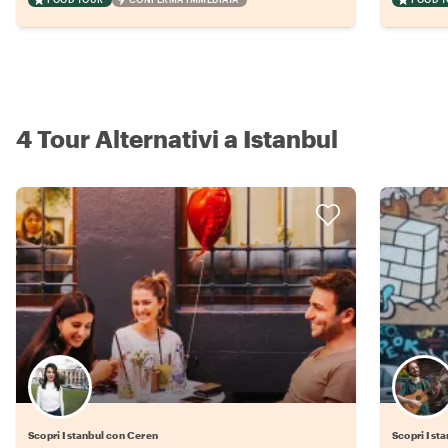
4 Tour Alternativi a Istanbul
Scopri Istanbul con Ceren
Scopri Ista