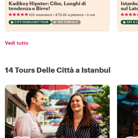
Kadikoy Hipster: Cibo, Luoghi di
Istanbu
tendenza e Birre!
sul Lat
•
•
105 recensioni
€72.35
a persona
3 ore
CITY HIGHLIGHT TOUR
PER FAMIGLIE
ART & 
Vedi tutto
14 Tours Delle Città a Istanbul