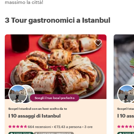
massimo la città!
3 Tour gastronomici a Istanbul
Scegli il tuo local preferito
Scopri Istanbul con un host scelto da te
Scopri Ista
I 10 assaggi di Istanbul
I 10 as
•
•
664 recensioni
€72.43
a persona
3 ore
FOOD TOUR
CONFERMA IMMEDIATA
FOOD 