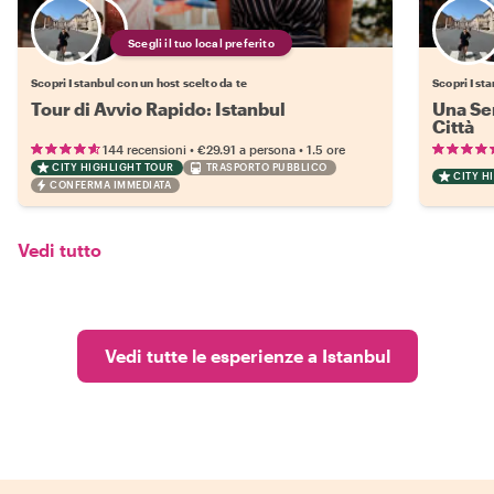
Scegli il tuo local preferito
Scopri Istanbul con un host scelto da te
Scopri Ista
Tour di Avvio Rapido: Istanbul
Una Ser
Città
•
•
144 recensioni
€29.91
a persona
1.5 ore
CITY HIGHLIGHT TOUR
TRASPORTO PUBBLICO
CITY H
CONFERMA IMMEDIATA
Vedi tutto
Vedi tutte le esperienze a Istanbul