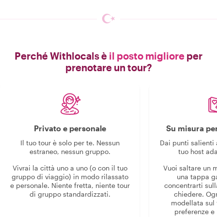
Perché Withlocals è
il posto migliore
per
prenotare un tour?
Privato e personale
Su misura per
Il tuo tour è solo per te. Nessun
Dai punti salienti 
estraneo, nessun gruppo.
tuo host ada
Vivrai la città uno a uno (o con il tuo
Vuoi saltare un
gruppo di viaggio) in modo rilassato
una tappa g
e personale. Niente fretta, niente tour
concentrarti sull
di gruppo standardizzati.
chiedere. Og
modellata sul 
preferenze e i