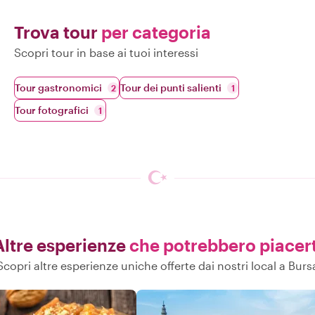
Trova tour
per categoria
Scopri tour in base ai tuoi interessi
Tour gastronomici
Tour dei punti salienti
2
1
Tour fotografici
1
Altre esperienze
che potrebbero piacert
Scopri altre esperienze uniche offerte dai nostri local a Burs