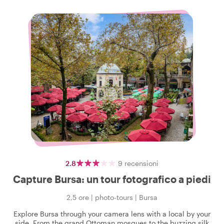
2.8
9
recensioni
Capture Bursa: un tour fotografico a piedi
2,5 ore
|
photo-tours
|
Bursa
Explore Bursa through your camera lens with a local by your
side. From the grand Ottoman mosques to the buzzing silk