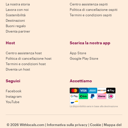
La nostra storia
Centro assistenza ospiti
Lavora con noi
Politica di cancellazione ospiti
Sostenibilità
Termini e condizioni ospiti
Destinazioni
Buoni regalo
Diventa partner
Host
Scarica la nostra app
Centro assistenza host
App Store
Politica di cancellazione host
Google Play Store
Termini e condizioni host
Diventa un host
Seguici
Accettiamo
Mastercard, Visa, Amex, Di
Facebook
Instagram
YouTube
La disponibilità varia in base alla destinazione
©
2026
Withlocals.com
|
Informativa sulla privacy
|
Cookie
|
Mappa del