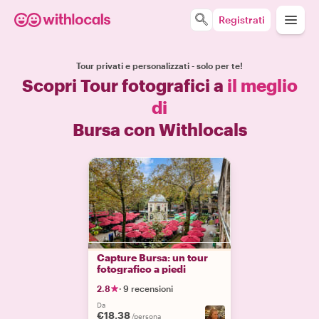
Registrati
Tour privati e personalizzati - solo per te!
Scopri Tour fotografici a
il meglio
di
Bursa con Withlocals
Capture Bursa: un tour
fotografico a piedi
2.8
·
9 recensioni
Da
€18.38
/persona