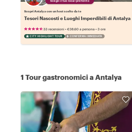
Scegli il tuo local preferito
Scopri Antalya con un host scelto da te
Tesori Nascosti e Luoghi Imperdibili di Antalya
•
•
33 recensioni
€38.60
a persona
3 ore
CITY HIGHLIGHT TOUR
CONFERMA IMMEDIATA
1 Tour gastronomici a Antalya