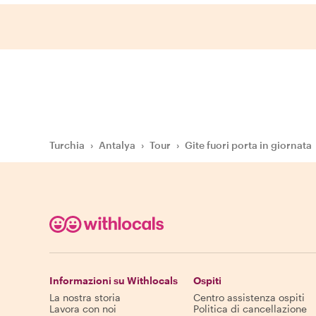
Turchia
›
Antalya
›
Tour
›
Gite fuori porta in giornata
Informazioni su Withlocals
Ospiti
La nostra storia
Centro assistenza ospiti
Lavora con noi
Politica di cancellazione