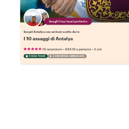
Scegli il tuo local preferito
Scopri Antalya con un host scelto da te
I 10 assaggi di Antalya
•
•
19 recensioni
€84.19
a persona
3 ore
FOOD TOUR
CONFERMA IMMEDIATA