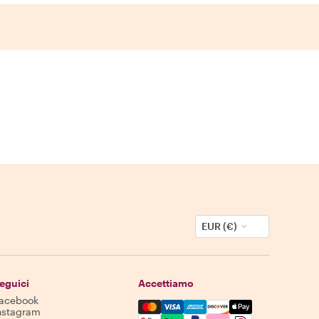
EUR (€)
eguici
Accettiamo
acebook
Mastercard, Visa, Amex, Discover,
nstagram