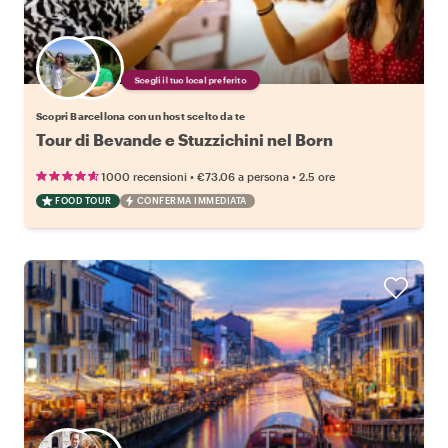
Scegli il tuo local preferito
Scopri Barcellona con un host scelto da te
Tour di Bevande e Stuzzichini nel Born
•
•
1000 recensioni
€73.06
a persona
2.5 ore
FOOD TOUR
CONFERMA IMMEDIATA