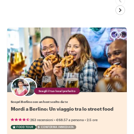
Scegli il tuo local preferito
Scopri Berlino con un host scelto da te
Mordi a Berlino: Un viaggio tra lo street food
•
•
263 recensioni
€68.57
a persona
2.5 ore
FOOD TOUR
CONFERMA IMMEDIATA