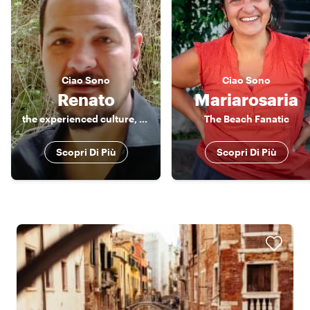
Ciao
Sono
Ciao
Sono
Renato
Mariarosaria
the experienced culture, food and music lover
The Beach Fanatic
Scopri Di Più
Scopri Di Più