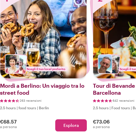
Scegli il tuo local preferito
Scegli il tu
Mordi a Berlino: Un viaggio tra lo
Tour di Bevande 
street food
Barcellona
263 recensioni
642 recensioni
2.5 hours
|
food tours
|
Berlin
2.5 hours
|
Food tours
|
B
€68.57
€73.06
Esplora
a persona
a persona