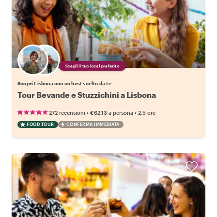
Scegli il tuo local preferito
Scopri Lisbona con un host scelto da te
Tour Bevande e Stuzzichini a Lisbona
•
•
272 recensioni
€62.13
a persona
2.5 ore
FOOD TOUR
CONFERMA IMMEDIATA