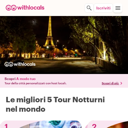
Iscriviti
Scopri
A modo tuo
Tour della città personalizzati con host locali.
Scopri di più
Le migliori 5 Tour Notturni
nel mondo
1
2