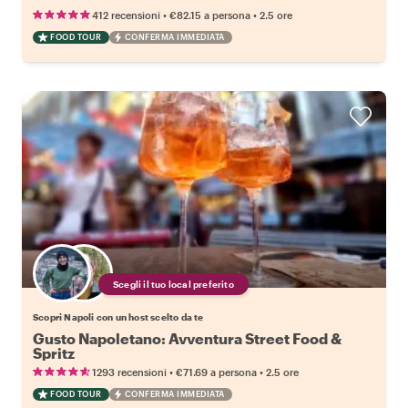
•
•
412 recensioni
€82.15
a persona
2.5 ore
FOOD TOUR
CONFERMA IMMEDIATA
Scegli il tuo local preferito
Scopri Napoli con un host scelto da te
Gusto Napoletano: Avventura Street Food &
Spritz
•
•
1293 recensioni
€71.69
a persona
2.5 ore
FOOD TOUR
CONFERMA IMMEDIATA