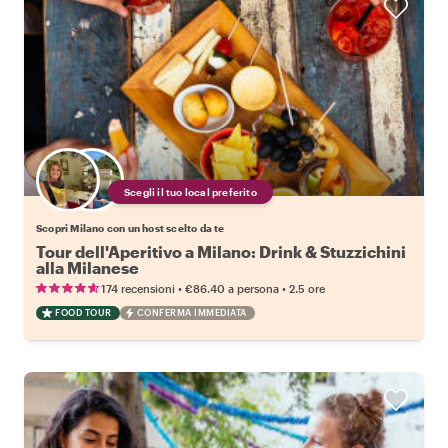
Scegli il tuo local preferito
Scopri Milano con un host scelto da te
Tour dell'Aperitivo a Milano: Drink & Stuzzichini
alla Milanese
•
•
174 recensioni
€86.40
a persona
2.5 ore
FOOD TOUR
CONFERMA IMMEDIATA