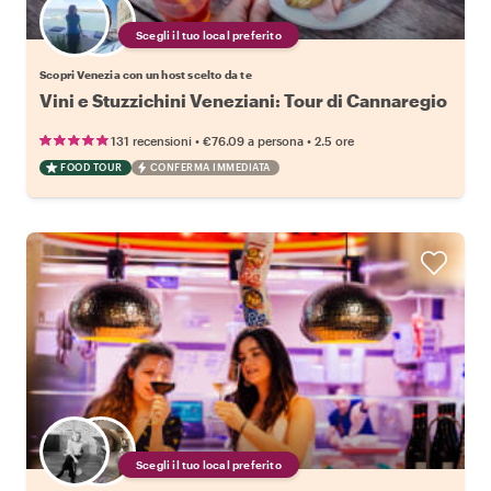
Scegli il tuo local preferito
Scopri Venezia con un host scelto da te
Vini e Stuzzichini Veneziani: Tour di Cannaregio
•
•
131 recensioni
€76.09
a persona
2.5 ore
FOOD TOUR
CONFERMA IMMEDIATA
Scegli il tuo local preferito