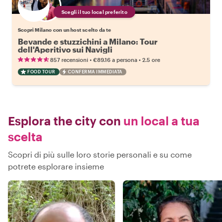
Scegli il tuo local preferito
Scopri Milano con un host scelto da te
Bevande e stuzzichini a Milano: Tour
dell'Aperitivo sui Navigli
•
•
857 recensioni
€89.16
a persona
2.5 ore
FOOD TOUR
CONFERMA IMMEDIATA
Esplora the city con
un local a tua
scelta
Scopri di più sulle loro storie personali e su come
potrete esplorare insieme