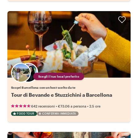
Scegli il tuo local preferito
Scopri Barcellona con un host scelto da te
Tour di Bevande e Stuzzichini a Barcellona
•
•
642 recensioni
€73.06
a persona
2.5 ore
FOOD TOUR
CONFERMA IMMEDIATA