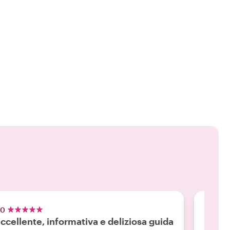
.0
5.0
ccellente, informativa e deliziosa guida
Recen