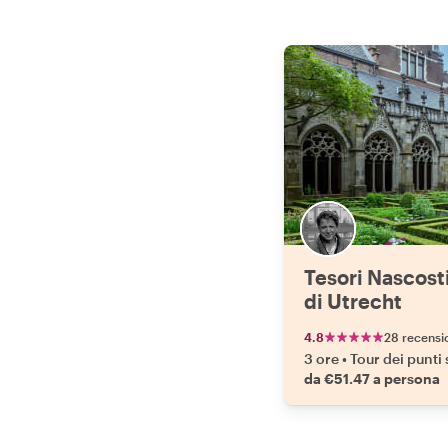
Tesori Nascosti
di Utrecht
4.8
28 recensi
3 ore
•
Tour dei punti 
da €51.47 a persona