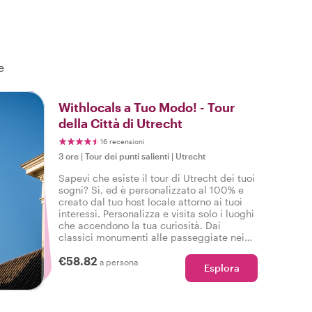
e
Withlocals a Tuo Modo! - Tour
della Città di Utrecht
16 recensioni
3 ore
|
Tour dei punti salienti
|
Utrecht
Sapevi che esiste il tour di Utrecht dei tuoi
sogni? Sì, ed è personalizzato al 100% e
creato dal tuo host locale attorno ai tuoi
interessi. Personalizza e visita solo i luoghi
che accendono la tua curiosità. Dai
classici monumenti alle passeggiate nei
quartieri, i tuoi desideri sono il nostro
€58.82
comando!
a persona
Esplora