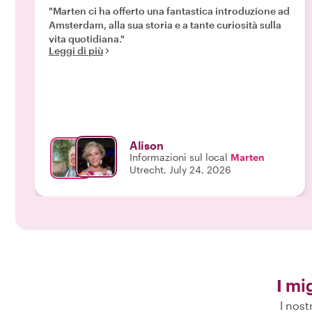
"Marten ci ha offerto una fantastica introduzione ad
Amsterdam, alla sua storia e a tante curiosità sulla
vita quotidiana."
Leggi di più
Alison
Informazioni sul local
Marten
Utrecht, July 24, 2026
I mi
I nost