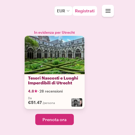
EUR
Registrati
In evidenza per Utrecht
Tesori Nascosti e Luoghi
Imperdibili di Utrecht
4.8
·
28 recensioni
Da
€51.47
/persona
Prenota ora