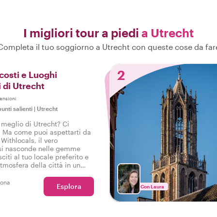
I migliori tour a piedi
a Utrecht
Completa il tuo soggiorno a Utrecht con queste cose da far
2
costi e Luoghi
 di Utrecht
ensioni
unti salienti
|
Utrecht
 meglio di Utrecht? Ci
 Ma come puoi aspettarti da
Withlocals, il vero
 si nasconde nelle gemme
citi al tuo locale preferito e
atmosfera della città in un
tto, così potrai dire: Ho
a Utrecht!
sona
Esplora
Con Laura