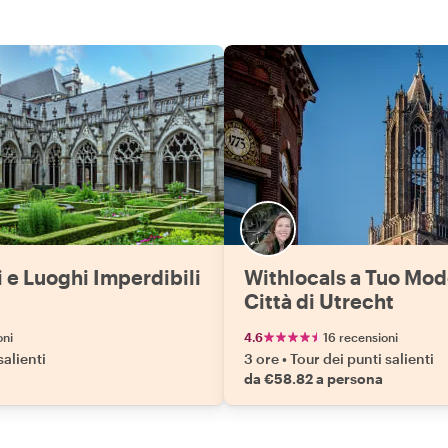
 e Luoghi Imperdibili
Withlocals a Tuo Modo
Città di Utrecht
oni
4.6
16 recensioni
salienti
3 ore
•
Tour dei punti salienti
da €58.82 a persona