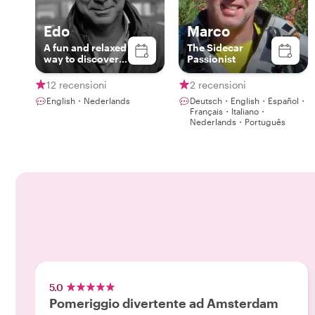
Edo
Marco
A fun and relaxed
The Sidecar
way to discover
Passionist
the beauty and
charm of Utrecht
12 recensioni
2 recensioni
English・Nederlands
Deutsch・English・Español・
Français・Italiano・
Nederlands・Português
5.0
Pomeriggio divertente ad Amsterdam