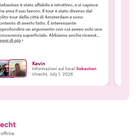
Sebastian è stato affabile e istruttivo, e si capisce
"Marten
he ama il suo lavoro. Il tour è stato diverso dal
suo pos
olito tour della città di Amsterdam e sono
istrutti
ontento di averlo fatto. È interessante
interes
pprofondire un argomento con cui avevo solo una
genero
onoscenza superficiale. Abbiamo anche ricevuto
vivamen
eggi di più
Leggi d
n bel po' di storia della città e qualche assaggio
ella città. La mia prima volta a provare la cucina
urinamese!"
Kevin
Informazioni sul local
Sebastian
Utrecht, July 1, 2026
recht
offrire