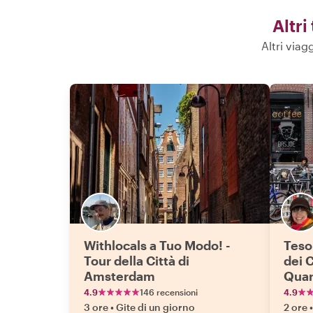
Altri
Altri viag
Withlocals a Tuo Modo! -
Teso
Tour della Città di
dei 
Amsterdam
Quar
4.9
146 recensioni
4.9
3 ore
•
Gite di un giorno
2 ore
•