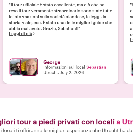
"Il tour ufficiale è stato eccellente, ma ciò che ha
"
reso il tour veramente straordinario sono state tutte
c
le informazioni sulla società olandese, le leggi, la
s
storia reale, ecc. È stato una delle migliori guide che
c
abbia mai avuto. Grazie, Sebation!!"
a
Leggi di più
c
L
u
d
s
George
Informazioni sul local
Sebastian
Utrecht, July 2, 2026
gliori tour a piedi privati con locali
a Ut
ri locali ti offriranno le migliori esperienze che Utrecht ha da 