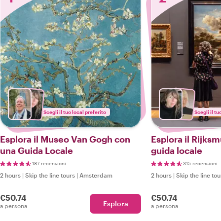
Scegli il tuo local preferito
Scegli il tu
Esplora il Museo Van Gogh con
Esplora il Rijk
una Guida Locale
guida locale
187 recensioni
315 recensioni
2 hours
|
Skip the line tours
|
Amsterdam
2 hours
|
Skip the line tou
€50.74
€50.74
Esplora
a persona
a persona