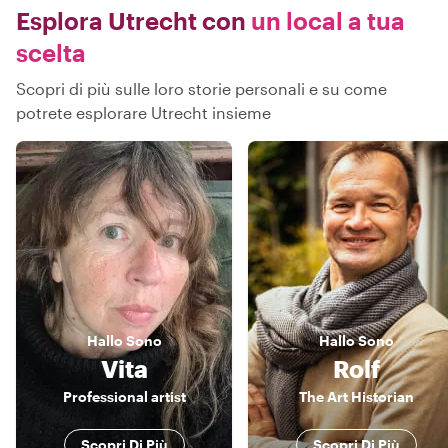
Esplora Utrecht con
un local a tua
scelta
Scopri di più sulle loro storie personali e su come
potrete esplorare Utrecht insieme
Hallo
Sono
Hallo
Sono
Vita
Rolf
Professional artist
The Art Historian
Scopri Di Più
Scopri Di Più