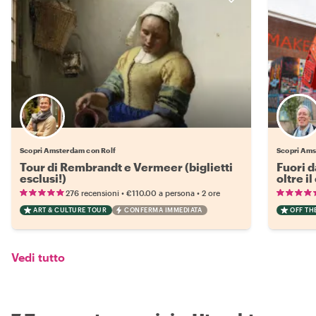
Scopri Amsterdam con Rolf
Scopri Ams
Tour di Rembrandt e Vermeer (biglietti
Fuori d
esclusi!)
oltre i
•
•
276 recensioni
€110.00
a persona
2 ore
ART & CULTURE TOUR
CONFERMA IMMEDIATA
OFF TH
Vedi tutto