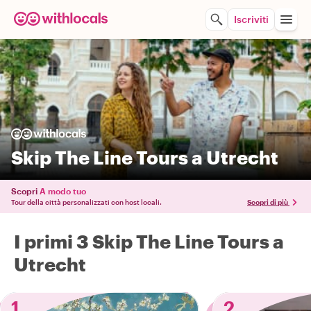
Iscriviti
Skip The Line Tours a Utrecht
Scopri
A modo tuo
Tour della città personalizzati con host locali.
Scopri di più
I primi 3 Skip The Line Tours a
Utrecht
1
2