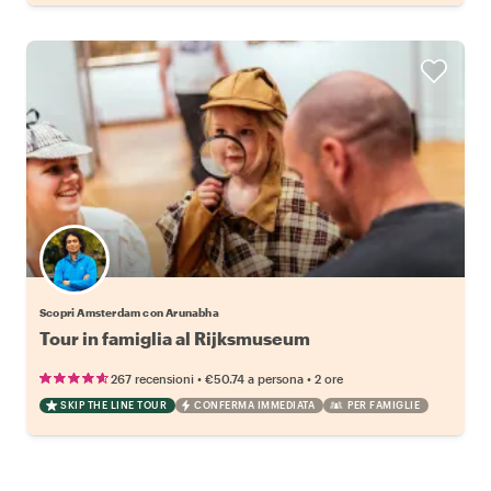
Scopri Amsterdam con Arunabha
Tour in famiglia al Rijksmuseum
•
•
267 recensioni
€50.74
a persona
2 ore
SKIP THE LINE TOUR
CONFERMA IMMEDIATA
PER FAMIGLIE