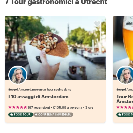
7 Tour gastronomici a Utrecht
Scegli il tuo local preferito
Scopri Amsterdam con un host scelto da te
Scopri Ams
I 10 assaggi di Amsterdam
Tour Be
Amste
•
•
187 recensioni
€105.99
a persona
3 ore
FOOD TOUR
CONFERMA IMMEDIATA
FOOD 