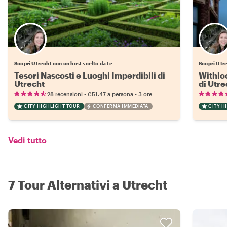
Scegli il tuo local preferito
Scopri Utrecht con un host scelto da te
Scopri Utr
Tesori Nascosti e Luoghi Imperdibili di
Withloc
Utrecht
di Utre
•
•
28 recensioni
€51.47
a persona
3 ore
CITY HIGHLIGHT TOUR
CONFERMA IMMEDIATA
CITY H
Vedi tutto
7 Tour Alternativi a Utrecht