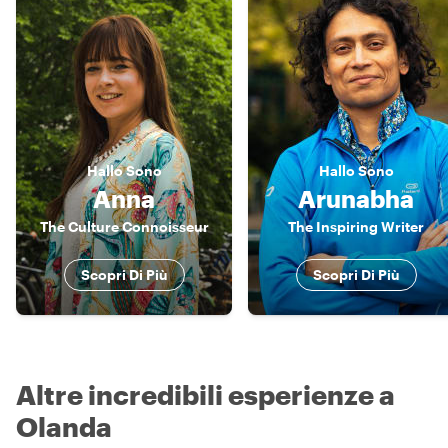
Hallo
Sono
Hallo
Sono
Anna
Arunabha
The Culture Connoisseur
The Inspiring Writer
Scopri Di Più
Scopri Di Più
Altre incredibili esperienze a
Olanda