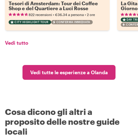
Tesori di Amsterdam: Tour dei Coffee
La Gita
Shop e del Quartiere a Luci Rosse
Giorno
•
•
822 recensioni
€36.34
a persona
2 ore
DAY TRI
CITY HIGHLIGHT TOUR
CONFERMA IMMEDIATA
CONFER
Vedi tutto
Vedi tutte le esperienze a Olanda
Cosa dicono gli altri a
proposito delle nostre guide
locali