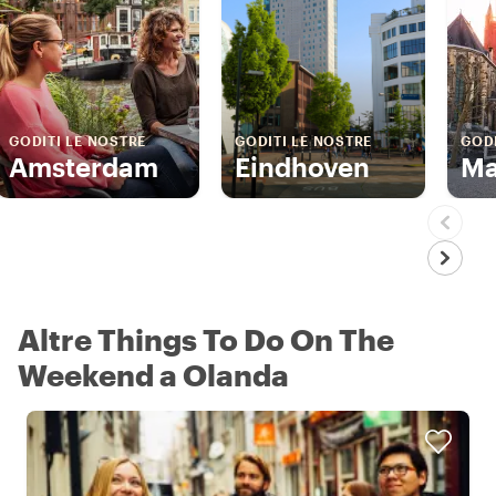
GODITI LE NOSTRE
GODITI LE NOSTRE
GODI
Amsterdam
Eindhoven
Ma
Altre Things To Do On The
Weekend a Olanda