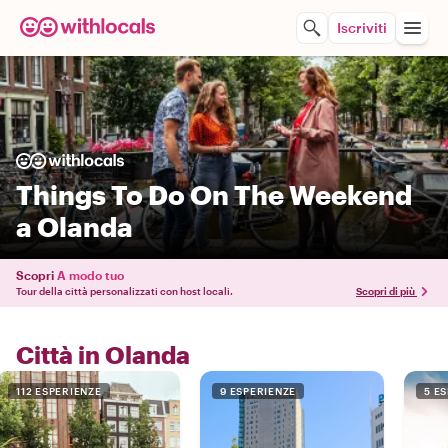
Iscriviti
Things To Do On The Weekend
a Olanda
Scopri
A modo tuo
Tour della città personalizzati con host locali.
Scopri di più
Città in Olanda
112 ESPERIENZE
9 ESPERIENZE
5 E