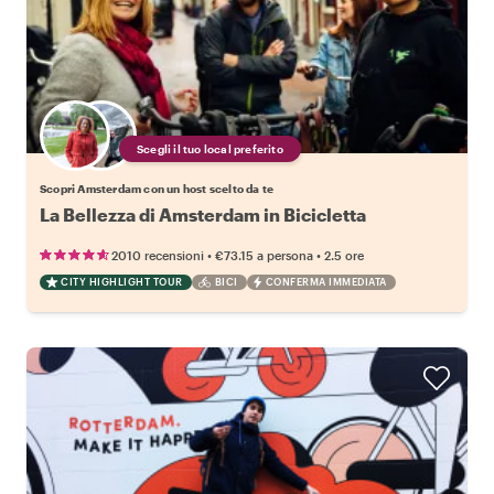
Scegli il tuo local preferito
Scopri Amsterdam con un host scelto da te
La Bellezza di Amsterdam in Bicicletta
•
•
2010 recensioni
€73.15
a persona
2.5 ore
CITY HIGHLIGHT TOUR
BICI
CONFERMA IMMEDIATA