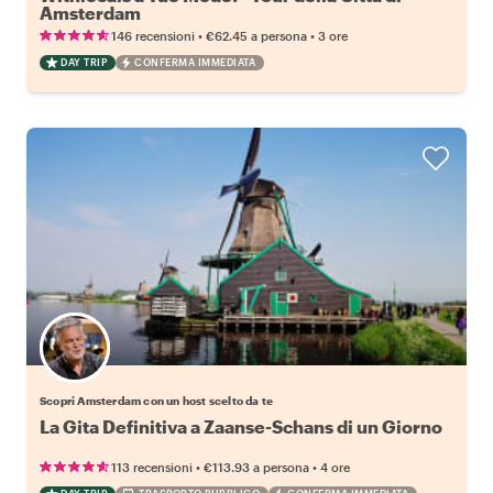
Amsterdam
•
•
146 recensioni
€62.45
a persona
3 ore
DAY TRIP
CONFERMA IMMEDIATA
Scegli il tuo local preferito
Scopri Amsterdam con un host scelto da te
La Gita Definitiva a Zaanse-Schans di un Giorno
•
•
113 recensioni
€113.93
a persona
4 ore