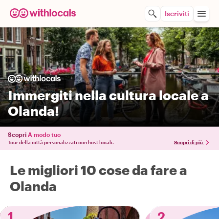
Iscriviti
Immergiti nella cultura locale a
Olanda!
Scopri
A modo tuo
Tour della città personalizzati con host locali.
Scopri di più
Le migliori 10 cose da fare a
Olanda
1
2