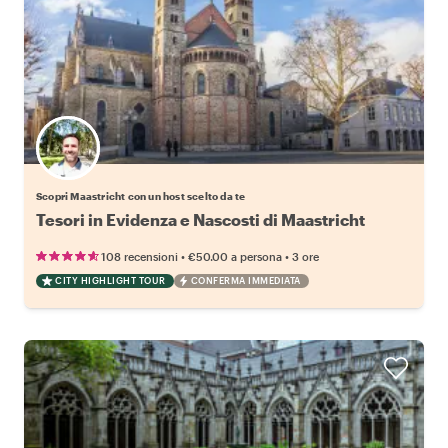
Scegli il tuo local preferito
Scopri Maastricht con un host scelto da te
Tesori in Evidenza e Nascosti di Maastricht
•
•
108 recensioni
€50.00
a persona
3 ore
CITY HIGHLIGHT TOUR
CONFERMA IMMEDIATA