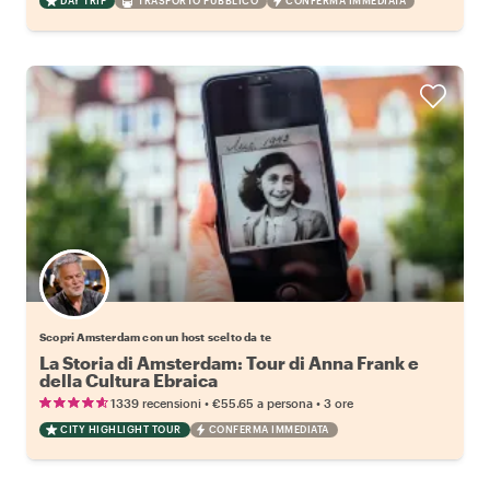
DAY TRIP
TRASPORTO PUBBLICO
CONFERMA IMMEDIATA
Scegli il tuo local preferito
Scopri Amsterdam con un host scelto da te
La Storia di Amsterdam: Tour di Anna Frank e
della Cultura Ebraica
•
•
1339 recensioni
€55.65
a persona
3 ore
CITY HIGHLIGHT TOUR
CONFERMA IMMEDIATA