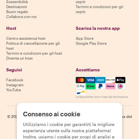
Sostenibilità
ospiti
Destinazioni
Termini e condizioni per gli
Buoni regalo
ospiti
Collabora con noi
Host
Scarica la nostra app
Centro assistenza host
App Store
Politica di cancellazione per gli
Google Play Store
host
Termini e condizioni per gli host
Diventa un host
Seguici
Accettiamo
Mastercard, Visa, Amex, Di
Facebook
Instagram
YouTube
La disponibilità varia in base alla destinazione
Consenso ai cookie
©
2026
Withlocals.com
|
Informativa sulla privacy
|
Cookie
|
Mappa del
sito
Utilizziamo i cookie per garantirti la migliore
esperienza utente sulla nostra piattaforma!
Inoltre, usiamo i cookie per scopi di analisi e