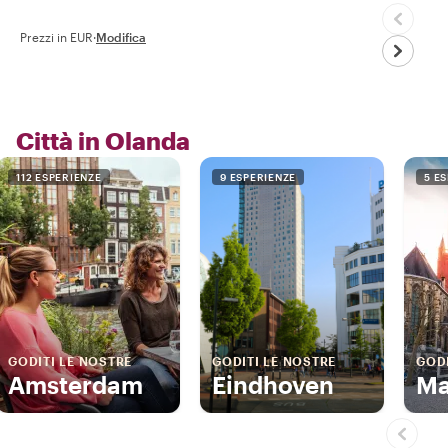
Prezzi in EUR
·
Modifica
Città in Olanda
112 ESPERIENZE
9 ESPERIENZE
5 E
GODITI LE NOSTRE
GODITI LE NOSTRE
GODI
Amsterdam
Eindhoven
Ma