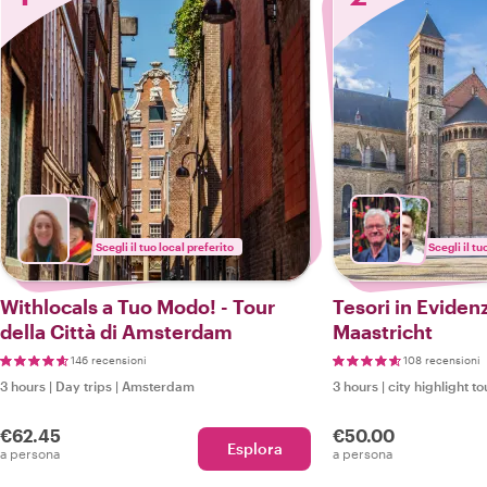
Scegli il tuo local preferito
Scegli il tu
Withlocals a Tuo Modo! - Tour
Tesori in Eviden
della Città di Amsterdam
Maastricht
146 recensioni
108 recensioni
3 hours
|
Day trips
|
Amsterdam
3 hours
|
city highlight to
€62.45
€50.00
Esplora
a persona
a persona