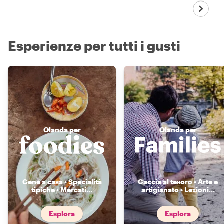
Esperienze per tutti i gusti
Olanda per
Olanda per
Cene a casa • Specialità
Caccia al tesoro • Arte e
tipiche • Mercati
...
artigianato • Lezioni
...
Esplora
Esplora