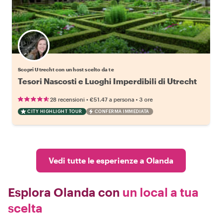
Scegli il tuo local preferito
Scopri Utrecht con un host scelto da te
Tesori Nascosti e Luoghi Imperdibili di Utrecht
•
•
28 recensioni
€51.47
a persona
3 ore
CITY HIGHLIGHT TOUR
CONFERMA IMMEDIATA
Vedi tutte le esperienze a Olanda
Esplora Olanda con
un local a tua
scelta