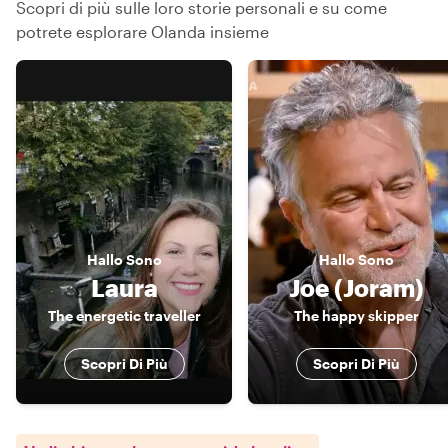
Scopri di più sulle loro storie personali e su come
potrete esplorare Olanda insieme
Hallo
Sono
Hallo
Sono
Laura
Joe (Joram)
The energetic traveller
The happy skipper
Scopri Di Più
Scopri Di Più