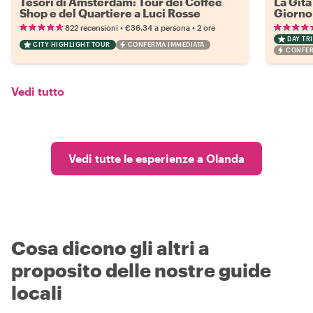
Tesori di Amsterdam: Tour dei Coffee
La Gita
Shop e del Quartiere a Luci Rosse
Giorno
•
•
822 recensioni
€36.34
a persona
2 ore
DAY TRI
CITY HIGHLIGHT TOUR
CONFERMA IMMEDIATA
CONFER
Vedi tutto
Vedi tutte le esperienze a Olanda
Cosa dicono gli altri a
proposito delle nostre guide
locali