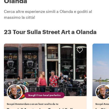
Olanda
Cerca altre esperienze simili a Olanda e goditi al
massimo la città!
23 Tour Sulla Street Art a Olanda
Scegli il tuo local preferito
Scopri Amsterdam con un host scelto da te
Scopri Ams