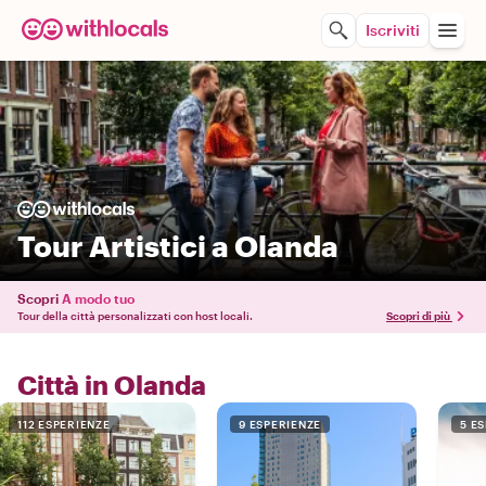
Iscriviti
Tour Artistici a Olanda
Scopri
A modo tuo
Tour della città personalizzati con host locali.
Scopri di più
Città in Olanda
112 ESPERIENZE
9 ESPERIENZE
5 E