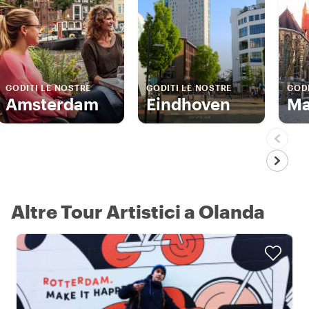
GODITI LE NOSTRE
GODITI LE NOSTRE
GODI
Amsterdam
Eindhoven
Ma
Altre Tour Artistici a Olanda