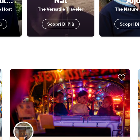
Agrindra (Akarin/ Andy)
Nat
Joj
e Host
The Versatile Traveler
The Nature 
ù
Scopri Di Più
Scopri Di
Scegli il tuo local preferito