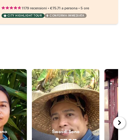
•
•
1179 recensioni
€75.71
a persona
5 ore
CITY HIGHLIGHT TOUR
CONFERMA IMMEDIATA
ono
S̄wạs̄dī
Sono
S̄wạs̄dī