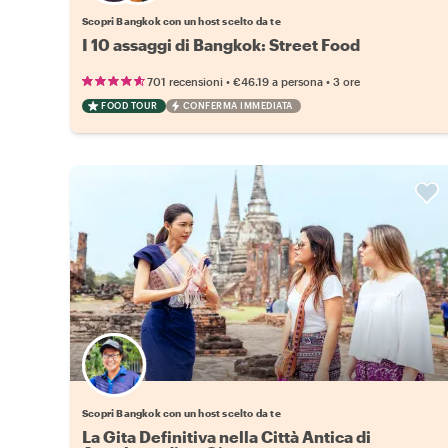
Scopri Bangkok con un host scelto da te
I 10 assaggi di Bangkok: Street Food
•
•
701 recensioni
€46.19
a persona
3 ore
FOOD TOUR
CONFERMA IMMEDIATA
Scegli il tuo local preferito
Scopri Bangkok con un host scelto da te
La Gita Definitiva nella Città Antica di