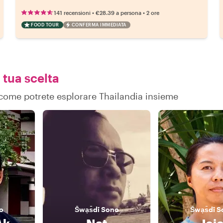
•
•
141 recensioni
€28.39
a persona
2 ore
FOOD TOUR
CONFERMA IMMEDIATA
 tua scelta
u come potrete esplorare Thailandia insieme
o
S̄wạs̄dī
Sono
S̄wạs̄dī
S