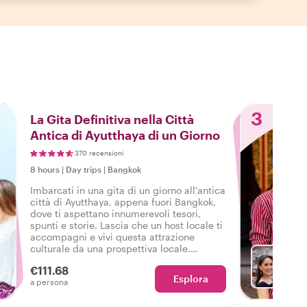
3
La Gita Definitiva nella Città
Antica di Ayutthaya di un Giorno
370 recensioni
8 hours
|
Day trips
|
Bangkok
Imbarcati in una gita di un giorno all'antica
città di Ayutthaya, appena fuori Bangkok,
dove ti aspettano innumerevoli tesori,
spunti e storie. Lascia che un host locale ti
accompagni e vivi questa attrazione
culturale da una prospettiva locale.
Regalati una gita di un giorno all'antica
€111.68
città di Ayutthaya con un locale: è un must!
Esplora
Sc
a persona