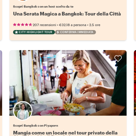
Scopri Bangkok con un host scelto da te
Una Serata Magica a Bangkok: Tour della Città
•
•
207 recensioni
€32.18
a persona
2.5 ore
CITY HIGHLIGHT TOUR
CONFERMA IMMEDIATA
Scopri Bangkok con Piyaporn
Mangia come un locale nel tour privato della