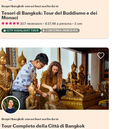
Scopri Bangkok con un host scelto da te
Tesori di Bangkok: Tour del Buddismo e dei
Monaci
•
•
207 recensioni
€37.48
a persona
3 ore
CITY HIGHLIGHT TOUR
CONFERMA IMMEDIATA
Scegli il tuo local preferito
Scopri Bangkok con un host scelto da te
Tour Completo della Città di Bangkok