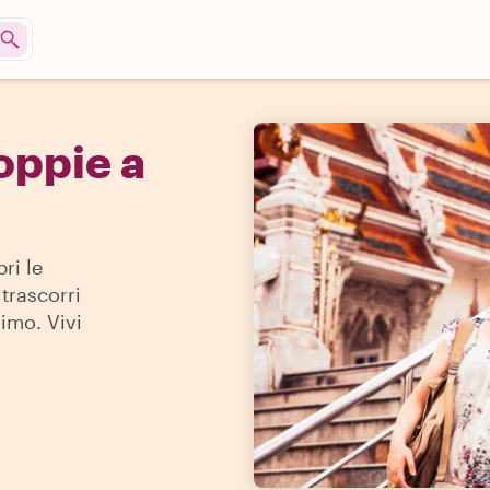
oppie a
ri le
 trascorri
imo. Vivi