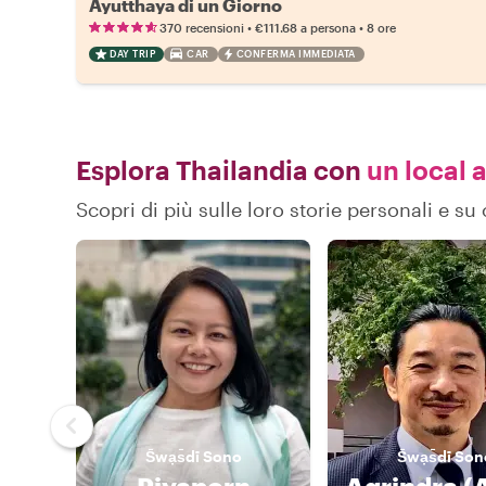
Ayutthaya di un Giorno
•
•
370 recensioni
€111.68
a persona
8 ore
DAY TRIP
CAR
CONFERMA IMMEDIATA
Esplora Thailandia con
un local a
Scopri di più sulle loro storie personali e s
S̄wạs̄dī
Sono
S̄wạs̄dī
Son