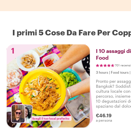
I primi 5 Cose Da Fare Per Cop
1
I 10 assaggi d
Food
701 recensi
3 hours
|
Food tours
Pronto per assaggi
Bangkok? Soddisfa 
cultura locale con
percorso, insieme 
10 degustazioni de
spaziano dal dolce
bevande in un gus
€46.19
Bangkok.
Scegli il tuo local preferito
a persona