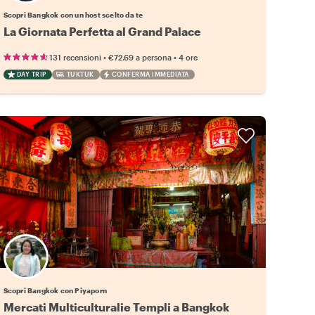
Scopri Bangkok con un host scelto da te
La Giornata Perfetta al Grand Palace
•
•
131 recensioni
€72.69
a persona
4 ore
DAY TRIP
TUKTUK
CONFERMA IMMEDIATA
Scopri Bangkok con Piyaporn
Mercati Multiculturalie Templi a Bangkok