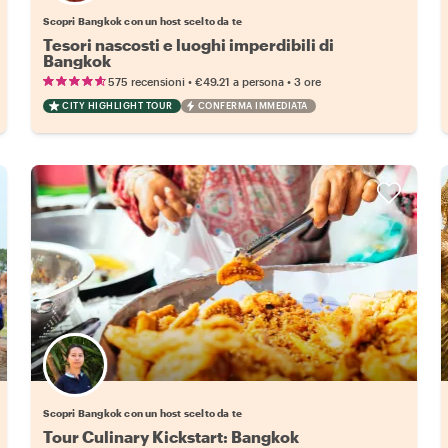
Scopri Bangkok con un host scelto da te
Tesori nascosti e luoghi imperdibili di
Bangkok
•
•
575 recensioni
€49.21
a persona
3 ore
CITY HIGHLIGHT TOUR
CONFERMA IMMEDIATA
Scegli il tuo local preferito
Scopri Bangkok con un host scelto da te
Tour Culinary Kickstart: Bangkok