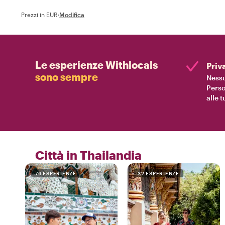
Prezzi in EUR
·
Modifica
Le esperienze Withlocals
Priv
sono sempre
Nessu
Perso
alle 
Città in Thailandia
76 ESPERIENZE
32 ESPERIENZE