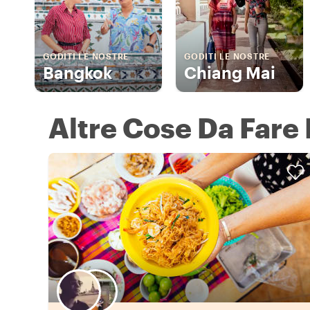
GODITI LE NOSTRE
GODITI LE NOSTRE
Bangkok
Chiang Mai
Altre Cose Da Fare 
Scegli il tuo local preferito