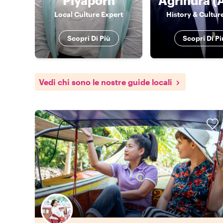
Piyaporn
Local Culture Expert
History & Cultur
Scopri Di Più
Scopri Di Pi
Vedi chi sono le nostre guide locali
Scegli il tuo local preferito