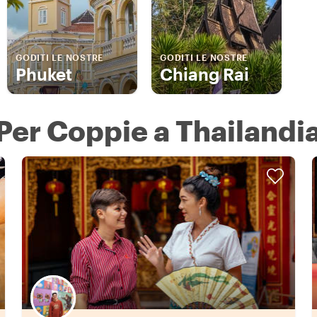
GODITI LE NOSTRE
GODITI LE NOSTRE
Phuket
Chiang Rai
Per Coppie a Thailandi
Scegli il tuo local preferito