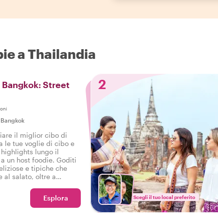
pie a Thailandia
2
i Bangkok: Street
oni
|
Bangkok
are il miglior cibo di
le tue voglie di cibo e
 highlights lungo il
a un host foodie. Goditi
liziose e tipiche che
 al salato, oltre a
toso tour gastronomico a
Esplora
Scegli il tuo local preferito