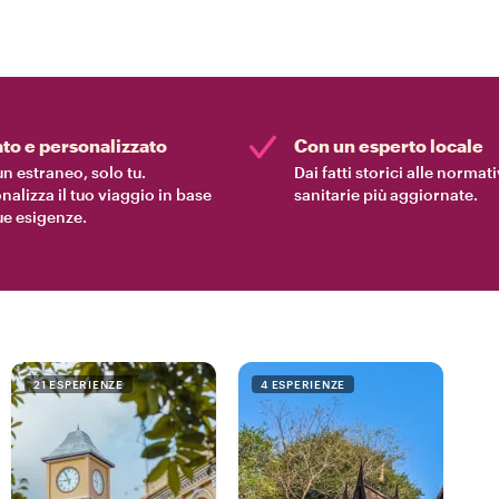
ato e personalizzato
Con un esperto locale
n estraneo, solo tu.
Dai fatti storici alle normat
nalizza il tuo viaggio in base
sanitarie più aggiornate.
tue esigenze.
21 ESPERIENZE
4 ESPERIENZE