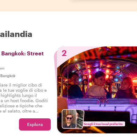
hailandia
2
i Bangkok: Street
oni
|
Bangkok
are il miglior cibo di
le tue voglie di cibo e
 highlights lungo il
a un host foodie. Goditi
liziose e tipiche che
 al salato, oltre a
toso tour gastronomico a
Esplora
Scegli il tuo local preferito