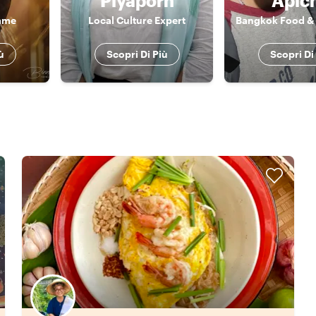
Piyaporn
Apic
rame
Local Culture Expert
ù
Scopri Di Più
Scopri Di