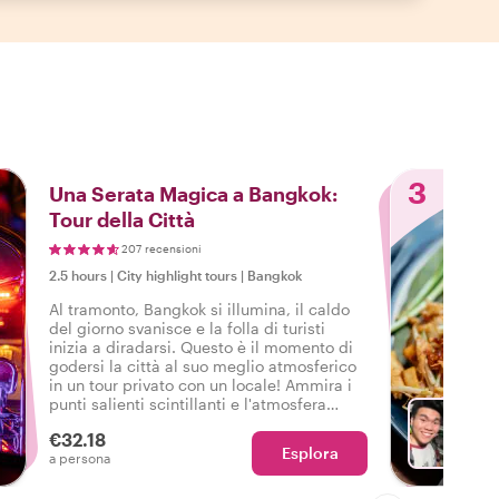
3
Una Serata Magica a Bangkok:
Tour della Città
207 recensioni
2.5 hours
|
City highlight tours
|
Bangkok
Al tramonto, Bangkok si illumina, il caldo
del giorno svanisce e la folla di turisti
inizia a diradarsi. Questo è il momento di
godersi la città al suo meglio atmosferico
in un tour privato con un locale! Ammira i
punti salienti scintillanti e l'atmosfera
locale che solo la sera porta fuori a
€32.18
Bangkok.
Esplora
Sc
a persona