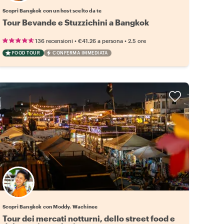
Scopri Bangkok con un host scelto da te
Tour Bevande e Stuzzichini a Bangkok
•
•
136 recensioni
€41.26
a persona
2.5 ore
FOOD TOUR
CONFERMA IMMEDIATA
Scopri Bangkok con Moddy. Wachinee
Tour dei mercati notturni, dello street food e