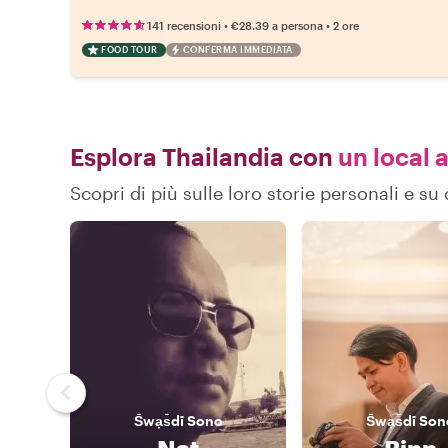
•
•
141 recensioni
€28.39
a persona
2 ore
FOOD TOUR
CONFERMA IMMEDIATA
Esplora Thailandia con
un local a
Scopri di più sulle loro storie personali e s
S̄wạs̄dī
Sono
S̄wạs̄dī
Son