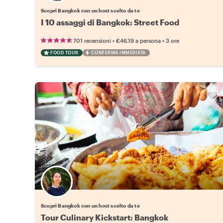
Scopri Bangkok con un host scelto da te
I 10 assaggi di Bangkok: Street Food
•
•
701 recensioni
€46.19
a persona
3 ore
FOOD TOUR
CONFERMA IMMEDIATA
Scegli il tuo local preferito
Scopri Bangkok con un host scelto da te
Tour Culinary Kickstart: Bangkok