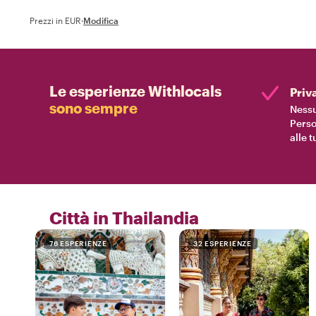
Prezzi in EUR
·
Modifica
Le esperienze Withlocals
Priv
sono sempre
Nessu
Perso
alle 
Città in Thailandia
76 ESPERIENZE
32 ESPERIENZE