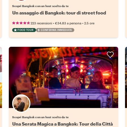
Scopri Bangkok con un host scelto da te
Un assaggio di Bangkok: tour di street food
•
•
223 recensioni
€34.83
a persona
2.5 ore
FOOD TOUR
CONFERMA IMMEDIATA
Scegli il tuo local preferito
Scopri Bangkok con un host scelto da te
Una Serata Magica a Bangkok: Tour della Città