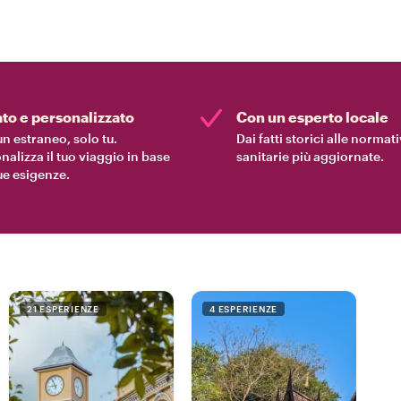
ato e personalizzato
Con un esperto locale
n estraneo, solo tu.
Dai fatti storici alle normat
nalizza il tuo viaggio in base
sanitarie più aggiornate.
tue esigenze.
21 ESPERIENZE
4 ESPERIENZE