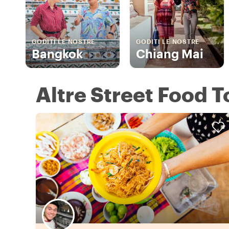
GODITI LE NOSTRE
GODITI LE NOSTRE
Bangkok
Chiang Mai
Altre Street Food T
Scegli il tuo local preferito