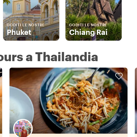
GODITI LE NOSTRE
GODITI LE NOSTRE
Phuket
Chiang Rai
ours a Thailandia
Scegli il tuo local preferito