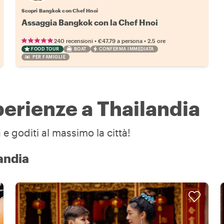
Scopri Bangkok con Chef Hnoi
Assaggia Bangkok con la Chef Hnoi
•
•
240 recensioni
€47.79
a persona
2.5 ore
FOOD TOUR
BOAT
CONFERMA IMMEDIATA
PER FAMIGLIE
sperienze a Thailandia
 e goditi al massimo la città!
andia