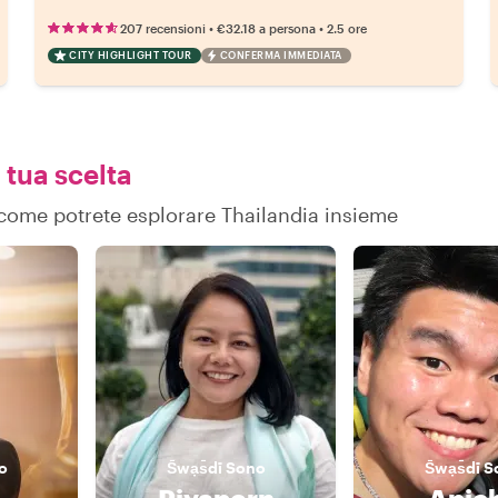
•
•
207 recensioni
€32.18
a persona
2.5 ore
CITY HIGHLIGHT TOUR
CONFERMA IMMEDIATA
 tua scelta
u come potrete esplorare Thailandia insieme
o
S̄wạs̄dī
Sono
S̄wạs̄dī
S