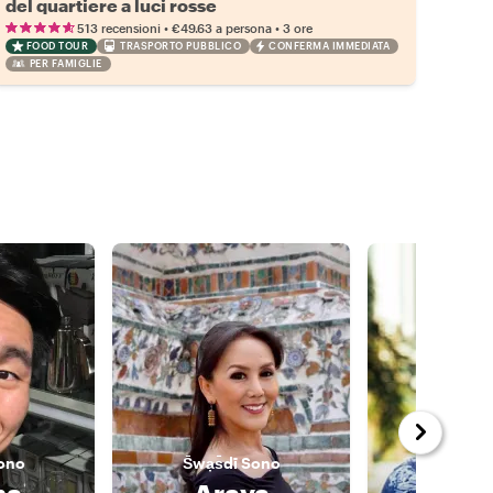
del quartiere a luci rosse
•
•
513 recensioni
€49.63
a persona
3 ore
FOOD TOUR
TRASPORTO PUBBLICO
CONFERMA IMMEDIATA
PER FAMIGLIE
ono
S̄wạs̄dī
Sono
S̄wạs̄dī