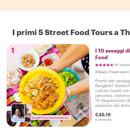
I primi 5 Street Food Tours a T
1
I 10 assaggi d
Food
701 recensi
3 hours
|
Food tours
Pronto per assaggi
Bangkok? Soddisfa 
cultura locale con
percorso, insieme 
10 degustazioni de
spaziano dal dolce
bevande in un gus
€46.19
Bangkok.
Scegli il tuo local preferito
a persona