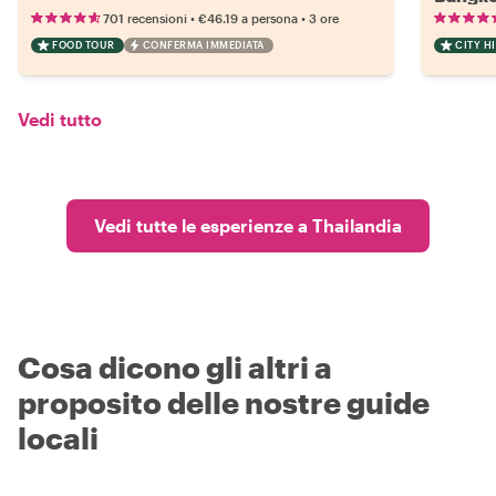
•
•
701 recensioni
€46.19
a persona
3 ore
FOOD TOUR
CONFERMA IMMEDIATA
CITY H
Vedi tutto
Vedi tutte le esperienze a Thailandia
Cosa dicono gli altri a
proposito delle nostre guide
locali