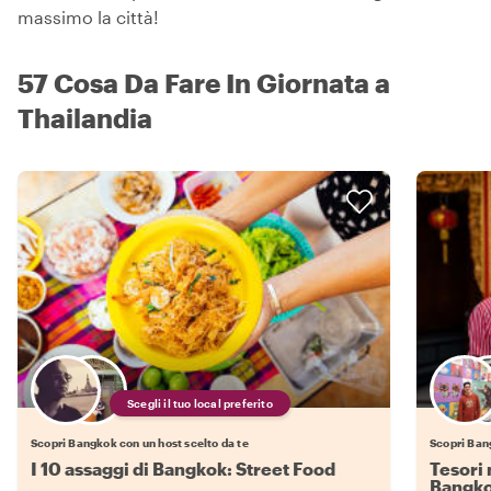
massimo la città!
57 Cosa Da Fare In Giornata a
Thailandia
Scegli il tuo local preferito
Scopri Bangkok con un host scelto da te
Scopri Ban
I 10 assaggi di Bangkok: Street Food
Tesori 
Bangk