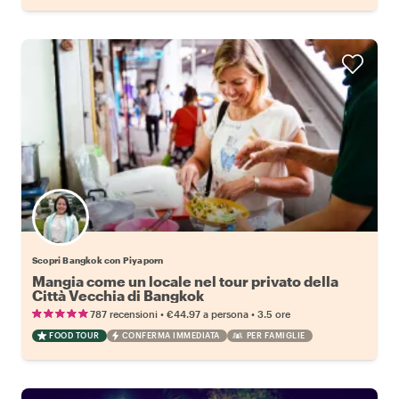
Scopri Bangkok con Piyaporn
Mangia come un locale nel tour privato della
Città Vecchia di Bangkok
•
•
787 recensioni
€44.97
a persona
3.5 ore
FOOD TOUR
CONFERMA IMMEDIATA
PER FAMIGLIE