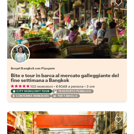
Scopri Bangkok con Piyaporn
Bite e tour in barca al mercato galleggiante del
fine settimana a Bangkok
•
•
102 recensioni
€40.68
a persona
3 ore
CITY HIGHLIGHT TOUR
TRASPORTO PUBBLICO
CONFERMA IMMEDIATA
PER FAMIGLIE