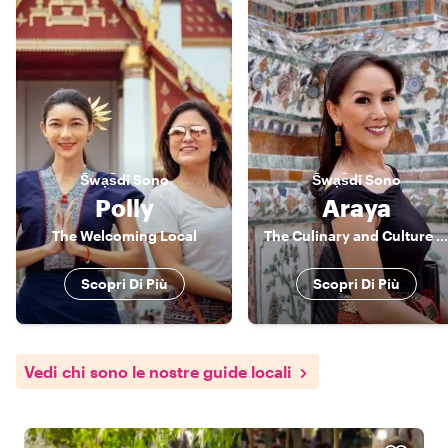
S̄wạs̄dī
Sono
S̄wạs̄dī
Sono
Polly
Araya
The Welcoming Local
The Culinary and Culture Admirer
Scopri Di Più
Scopri Di Più
Vedi chi sono le nostre guide locali