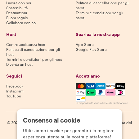
Lavora con noi
Politica di cancellazione per gli
Sostenibilità
ospiti
Destinazioni
Termini e condizioni per gli
Buoni regalo
ospiti
Collabora con noi
Host
Scarica la nostra app
Centro assistenza host
App Store
Politica di cancellazione per gli
Google Play Store
host
Termini e condizioni per gli host
Diventa un host
Seguici
Accettiamo
Mastercard, Visa, Amex, Di
Facebook
Instagram
YouTube
La disponibilità varia in base alla destinazione
Consenso ai cookie
©
2026
Withlocals.com
|
Informativa sulla privacy
|
Cookie
|
Mappa del
sito
Utilizziamo i cookie per garantirti la migliore
esperienza utente sulla nostra piattaforma!