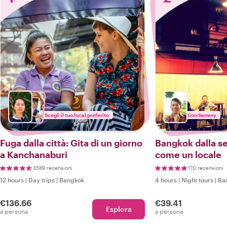
Scegli il tuo local preferito
Con Sammy
Fuga dalla città: Gita di un giorno
Bangkok dalla se
a Kanchanaburi
come un locale
3589 recensioni
170 recensioni
12 hours
|
Day trips
|
Bangkok
4 hours
|
Night tours
|
Ba
€136.66
€39.41
Esplora
a persona
a persona