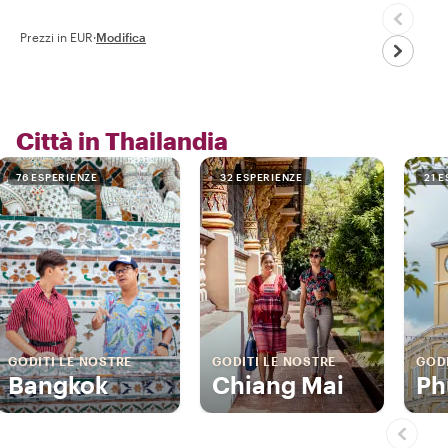
Prezzi in EUR
·
Modifica
Città in Thailandia
76 ESPERIENZE
32 ESPERIENZE
21 
GODITI LE NOSTRE
GODITI LE NOSTRE
GODI
Bangkok
Chiang Mai
Ph