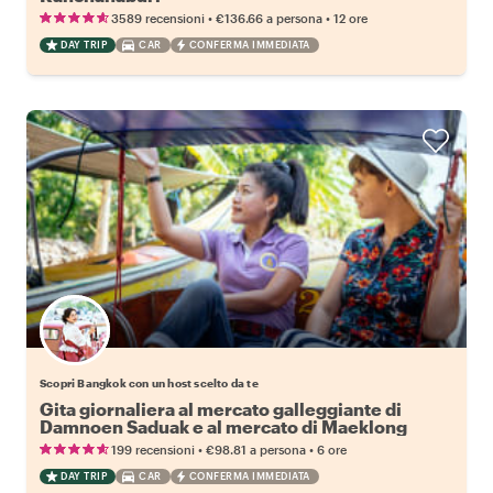
•
•
3589 recensioni
€136.66
a persona
12 ore
DAY TRIP
CAR
CONFERMA IMMEDIATA
Scegli il tuo local preferito
Scopri Bangkok con un host scelto da te
Gita giornaliera al mercato galleggiante di
Damnoen Saduak e al mercato di Maeklong
•
•
199 recensioni
€98.81
a persona
6 ore
DAY TRIP
CAR
CONFERMA IMMEDIATA