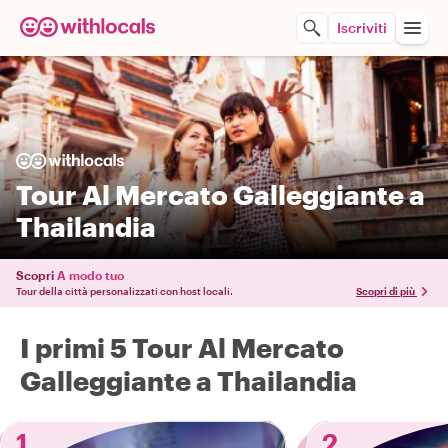
Iscriviti
Tour Al Mercato Galleggiante a
Thailandia
Scopri
A modo tuo
Tour della città personalizzati con host locali.
Scopri di più
I primi 5 Tour Al Mercato
Galleggiante a Thailandia
1
2