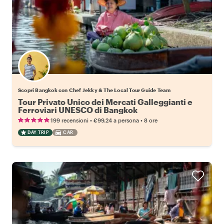
Scopri Bangkok con Chef Jekky & The Local Tour Guide Team
Tour Privato Unico dei Mercati Galleggianti e
Ferroviari UNESCO di Bangkok
•
•
199 recensioni
€99.24
a persona
8 ore
DAY TRIP
CAR