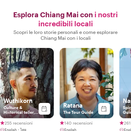
Esplora Chiang Mai con
i nostri
incredibili locali
Scopri le loro storie personali e come esplorare
Chiang Mai con i locali
Wuthikorn
Na
Ratana
Culture &
Spir
Historical teller,
The Tour Guide
Guid
Foodies, Easy
Bud
going person...
and
255 recensioni
140 recensioni
261
Guid
English・ไทย
English
Eng
Acc