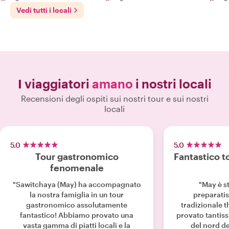
tou
Vedi tutti i locali
I viaggiatori
amano
i nostri locali
Recensioni degli ospiti sui nostri tour e sui nostri
locali
5.0
5.0
Tour gastronomico
Fantastico t
fenomenale
"Sawitchaya (May) ha accompagnato
"May è st
la nostra famiglia in un tour
preparatis
gastronomico assolutamente
tradizionale 
fantastico! Abbiamo provato una
provato tantissi
vasta gamma di piatti locali e la
del nord de