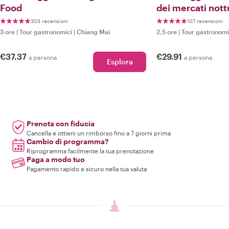
Food
dei mercati nott
street food
303 recensioni
107 recensioni
3 ore
|
Tour gastronomici
|
Chiang Mai
2,5 ore
|
Tour gastronomi
€37.37
€29.91
a persona
a persona
Esplora
Prenota con fiducia
Cancella e ottieni un rimborso fino a 7 giorni prima
Cambio di programma?
Riprogramma facilmente la tua prenotazione
Paga a modo tuo
Pagamento rapido e sicuro nella tua valuta