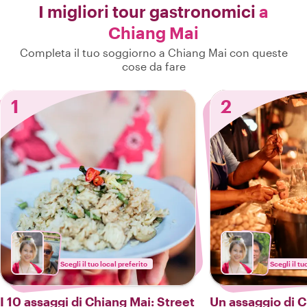
I migliori tour gastronomici
a
Chiang Mai
Completa il tuo soggiorno a Chiang Mai con queste
cose da fare
1
2
Scegli il tuo local preferito
Scegli il tu
I 10 assaggi di Chiang Mai: Street
Un assaggio di C