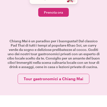
Prenota ora
Chiang Mai è un paradiso per i buongustai! Dal classico
Pad Thai di tutti i tempi al popolare Khao Soi, un curry
verde da sogno e deliziose prelibatezze al cocco. Goditi
uno dei nostri tour gastronomici privati con un esperto di
cibo locale scelto da te. Consiglio per un amante del buon
cibo! Immergiti nella scena culinaria locale con un tour di
drink e assaggi, cene in casa o lezioni private di cucina.
Tour gastronomici a Chiang Mai