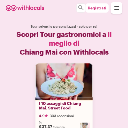
Registrati
Tour privati e personalizzati - solo per te!
Scopri Tour gastronomici a
il
meglio di
Chiang Mai con Withlocals
I 10 assaggi di Chiang
Mai: Street Food
4.9
·
303 recensioni
Da
€37.37
+
6
/persona