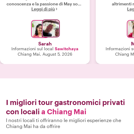
conoscenza e la passione di May sono
altrimenti
Leggi di più
Leg
davvero stimolanti. Anche i miei figli
conosciuto. Ab
l'hanno adorato. Era una giornata
giornata al 
piovosa e May ci ha portato in giro per
abbiamo assag
la città come parte del tour, il che è
frutta, dolc
stato fantastico. Non esitate a
pomeriggio da
prenotare May per questa incredibile
consigl
Sarah
M
esperienza a Chiang Mai."
Informazioni sul local
Sawitchaya​
Informazioni s
Chiang Mai, August 5, 2026
Chiang Ma
I migliori tour gastronomici privati
con locali
a Chiang Mai
I nostri locali ti offriranno le migliori esperienze che
Chiang Mai ha da offrire