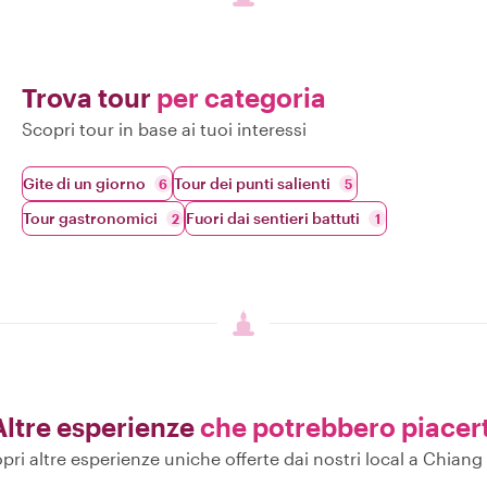
Trova tour
per categoria
Scopri tour in base ai tuoi interessi
Gite di un giorno
Tour dei punti salienti
6
5
Tour gastronomici
Fuori dai sentieri battuti
2
1
Altre esperienze
che potrebbero piacert
pri altre esperienze uniche offerte dai nostri local a Chiang