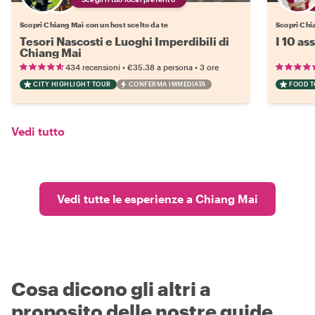
Scopri Chiang Mai con un host scelto da te
Scopri Chia
Tesori Nascosti e Luoghi Imperdibili di
I 10 as
Chiang Mai
•
•
434 recensioni
€35.38
a persona
3 ore
CITY HIGHLIGHT TOUR
CONFERMA IMMEDIATA
FOOD 
Vedi tutto
Vedi tutte le esperienze a Chiang Mai
Cosa dicono gli altri a
proposito delle nostre guide