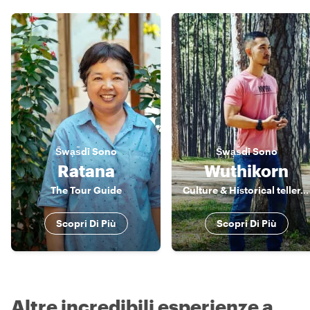
S̄wạs̄dī
Sono
S̄wạs̄dī
Sono
Ratana
Wuthikorn
The Tour Guide
Culture & Historical teller, Foodies, Easy going person...
Scopri Di Più
Scopri Di Più
Altre incredibili esperienze a