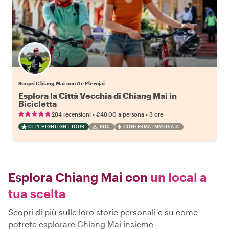
Scopri Chiang Mai con Ae Plernjai
Esplora la Città Vecchia di Chiang Mai in
Bicicletta
•
•
284 recensioni
€48.00
a persona
3 ore
CITY HIGHLIGHT TOUR
BICI
CONFERMA IMMEDIATA
Esplora Chiang Mai con
un local a
tua scelta
Scopri di più sulle loro storie personali e su come
potrete esplorare Chiang Mai insieme