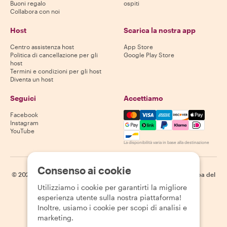
Buoni regalo
ospiti
Collabora con noi
Host
Scarica la nostra app
Centro assistenza host
App Store
Politica di cancellazione per gli
Google Play Store
host
Termini e condizioni per gli host
Diventa un host
Seguici
Accettiamo
Mastercard, Visa, Amex, Di
Facebook
Instagram
YouTube
La disponibilità varia in base alla destinazione
Consenso ai cookie
©
2026
Withlocals.com
|
Informativa sulla privacy
|
Cookie
|
Mappa del
sito
Utilizziamo i cookie per garantirti la migliore
esperienza utente sulla nostra piattaforma!
Inoltre, usiamo i cookie per scopi di analisi e
marketing.