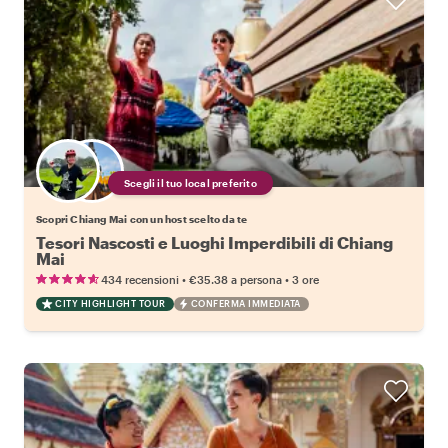
Scegli il tuo local preferito
Scopri Chiang Mai con un host scelto da te
Tesori Nascosti e Luoghi Imperdibili di Chiang
Mai
•
•
434 recensioni
€35.38
a persona
3 ore
CITY HIGHLIGHT TOUR
CONFERMA IMMEDIATA