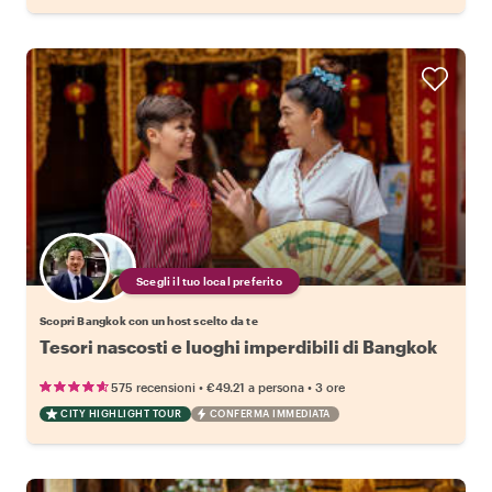
Scegli il tuo local preferito
Scopri Bangkok con un host scelto da te
Tesori nascosti e luoghi imperdibili di Bangkok
•
•
575 recensioni
€49.21
a persona
3 ore
CITY HIGHLIGHT TOUR
CONFERMA IMMEDIATA