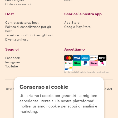
Collabora con noi
Host
Scarica la nostra app
Centro assistenza host
App Store
Politica di cancellazione per gli
Google Play Store
host
Termini e condizioni per gli host
Diventa un host
Seguici
Accettiamo
Mastercard, Visa, Amex, Di
Facebook
Instagram
YouTube
La disponibilità varia in base alla destinazione
Consenso ai cookie
©
2026
Withlocals.com
|
Informativa sulla privacy
|
Cookie
|
Mappa del
sito
Utilizziamo i cookie per garantirti la migliore
esperienza utente sulla nostra piattaforma!
Inoltre, usiamo i cookie per scopi di analisi e
marketing.