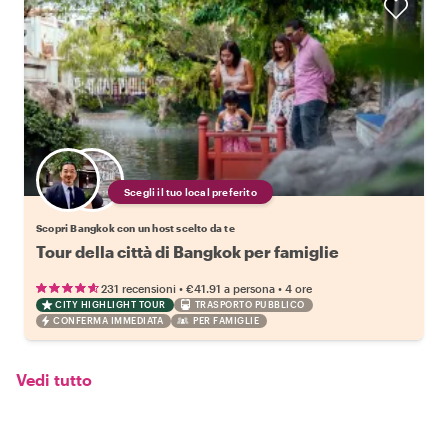
Scegli il tuo local preferito
Scopri Bangkok con un host scelto da te
Tour della città di Bangkok per famiglie
•
•
231 recensioni
€41.91
a persona
4 ore
CITY HIGHLIGHT TOUR
TRASPORTO PUBBLICO
CONFERMA IMMEDIATA
PER FAMIGLIE
Vedi tutto