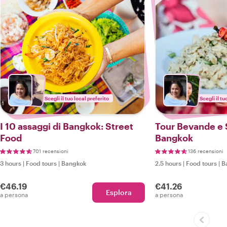
Scegli il tuo local preferito
Scegli il tu
I 10 assaggi di Bangkok: Street
Tour Bevande e S
Food
Bangkok
701 recensioni
136 recensioni
3 hours
|
Food tours
|
Bangkok
2.5 hours
|
Food tours
|
B
€46.19
€41.26
Esplora
a persona
a persona