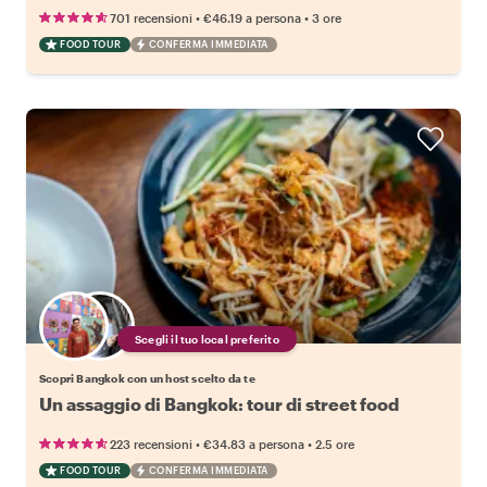
•
•
701 recensioni
€46.19
a persona
3 ore
FOOD TOUR
CONFERMA IMMEDIATA
Scegli il tuo local preferito
Scopri Bangkok con un host scelto da te
Un assaggio di Bangkok: tour di street food
•
•
223 recensioni
€34.83
a persona
2.5 ore
FOOD TOUR
CONFERMA IMMEDIATA