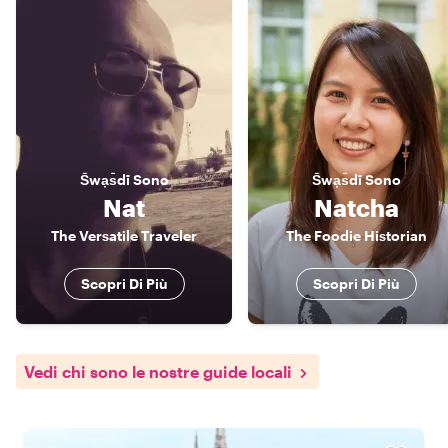
S̄wạs̄dī
Sono
S̄wạs̄dī
Sono
Nat
Natcha
The Versatile Traveler
The Foodie Historian
Scopri Di Più
Scopri Di Più
Vedi chi sono le nostre guide locali