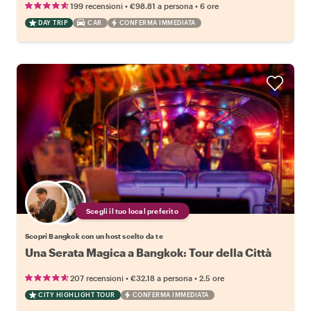
•
•
199 recensioni
€98.81
a persona
6 ore
DAY TRIP
CAR
CONFERMA IMMEDIATA
Scegli il tuo local preferito
Scopri Bangkok con un host scelto da te
Una Serata Magica a Bangkok: Tour della Città
•
•
207 recensioni
€32.18
a persona
2.5 ore
CITY HIGHLIGHT TOUR
CONFERMA IMMEDIATA