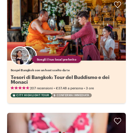
Scegli il tuo local preferito
Scopri Bangkok con un host scelto da te
Tesori di Bangkok: Tour del Buddismo e dei
Monaci
•
•
207 recensioni
€37.48
a persona
3 ore
CITY HIGHLIGHT TOUR
CONFERMA IMMEDIATA