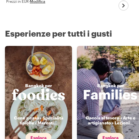
Prezzi in EUR
·
Modifica
Esperienze per tutti i gusti
Bangkok per
Bangkok per
Cene a casa • Specialità
Caccia al tesoro • Arte e
tipiche • Mercati
...
artigianato • Lezioni
...
Esplora
Esplora