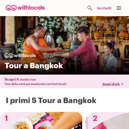
Iscriviti
Tour a Bangkok
Scopri
A modo tuo
Tour della città personalizzati con host locali.
Scopri di più
I primi 5 Tour a Bangkok
1
2