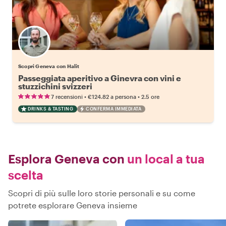
Scopri Geneva con Halit
Passeggiata aperitivo a Ginevra con vini e
stuzzichini svizzeri
•
•
7 recensioni
€124.82
a persona
2.5 ore
DRINKS & TASTING
CONFERMA IMMEDIATA
Esplora Geneva con
un local a tua
scelta
Scopri di più sulle loro storie personali e su come
potrete esplorare Geneva insieme