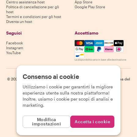
Centro assistenza host
App Store
Politica di cancellazione per gli
Google Play Store
host
Termini e condizioni per gli host
Diventa un host
Seguici
Accettiamo
Mastercard, Visa, Amex, Di
Facebook
Instagram
YouTube
La disponibilità varia in base alla destinazione
Consenso ai cookie
©
2026
Withlocals.com
|
Informativa sulla privacy
|
Cookie
|
Mappa del
sito
Utilizziamo i cookie per garantirti la migliore
esperienza utente sulla nostra piattaforma!
Inoltre, usiamo i cookie per scopi di analisi e
marketing.
Modifica
Accetta i cookie
impostazioni