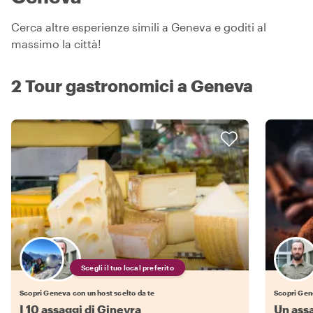
Cerca altre esperienze simili a Geneva e goditi al
massimo la città!
2 Tour gastronomici a Geneva
Scegli il tuo local preferito
Scopri Geneva con un host scelto da te
Scopri Gen
I 10 assaggi di Ginevra
Un assa