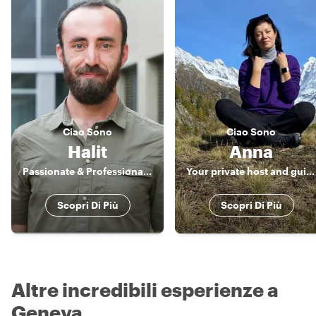
Ciao
Sono
Ciao
Sono
Halit
Anna
Passionate & Professional Switzerland Guide
Your private host and guide through Geneva, Lausanne, Montreaux
Scopri Di Più
Scopri Di Più
Altre incredibili esperienze a
Geneva