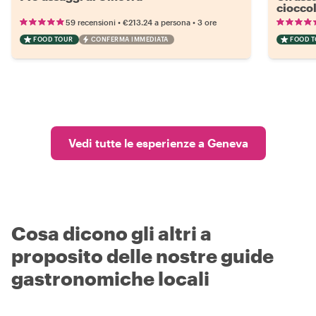
cioccol
•
•
59 recensioni
€213.24
a persona
3 ore
FOOD TOUR
CONFERMA IMMEDIATA
FOOD 
Vedi tutte le esperienze a Geneva
Cosa dicono gli altri a
proposito delle nostre guide
gastronomiche locali