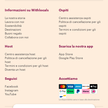
Informazioni su Withlocals
Ospiti
La nostra storia
Centro assistenza ospiti
Lavora con noi
Politica di cancellazione per gli
Sostenibilità
ospiti
Destinazioni
Termini e condizioni per gli
Buoni regalo
ospiti
Collabora con noi
Host
Scarica la nostra app
Centro assistenza host
App Store
Politica di cancellazione per gli
Google Play Store
host
Termini e condizioni per gli host
Diventa un host
Seguici
Accettiamo
Mastercard, Visa, Amex, Di
Facebook
Instagram
YouTube
La disponibilità varia in base alla destinazione