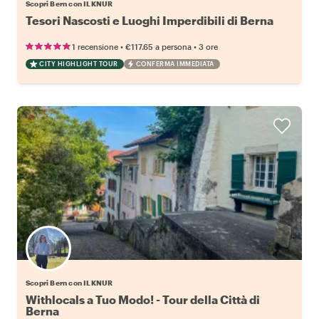
Scopri Bern con ILKNUR
Tesori Nascosti e Luoghi Imperdibili di Berna
•
•
1 recensione
€117.65
a persona
3 ore
CITY HIGHLIGHT TOUR
CONFERMA IMMEDIATA
Scopri Bern con ILKNUR
Withlocals a Tuo Modo! - Tour della Città di
Berna