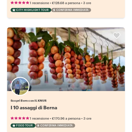
•
•
1 recensione
€128.68
a persona
3 ore
CITY HIGHLIGHT TOUR
CONFERMA IMMEDIATA
Scopri Bern con ILKNUR
I 10 assaggi di Berna
•
•
1 recensione
€170.96
a persona
3 ore
FOOD TOUR
CONFERMA IMMEDIATA