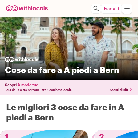
Iscriviti
Cose da fare a A piedi a Bern
Scopri
A modo tuo
Tour della città personalizzati con host locali.
Scopri di più
Le migliori 3 cose da fare in A
piedi a Bern
1
2