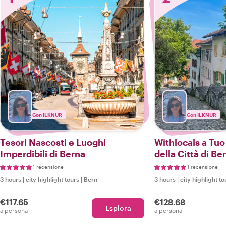
Con ILKNUR
Con ILKNUR
Tesori Nascosti e Luoghi
Withlocals a Tuo
Imperdibili di Berna
della Città di Be
1 recensione
1 recensione
3 hours
|
city highlight tours
|
Bern
3 hours
|
city highlight to
€117.65
€128.68
Esplora
a persona
a persona