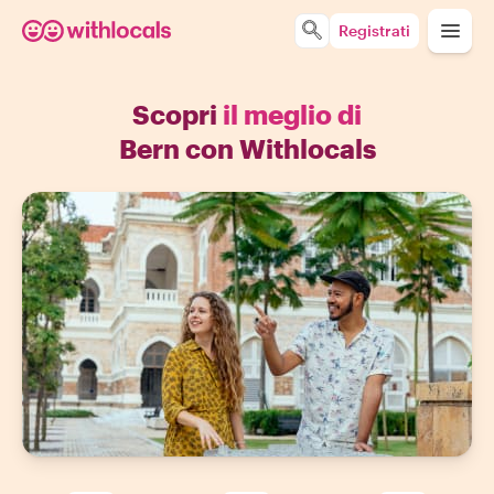
Registrati
Scopri
il meglio di
Bern con Withlocals