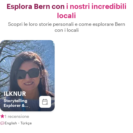
Esplora Bern con
i nostri incredibili
locali
Scopri le loro storie personali e come esplorare Bern
con i locali
ILKNUR
Storytelling
Explorer &
Culture
Connector
1 recensione
English・Türkçe