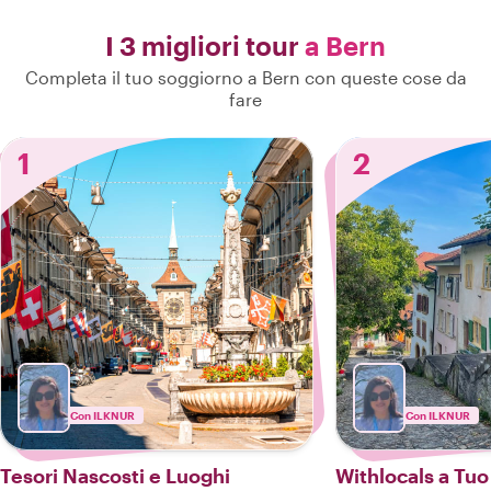
I 3 migliori tour
a Bern
Completa il tuo soggiorno a Bern con queste cose da
fare
1
2
Con ILKNUR
Con ILKNUR
Tesori Nascosti e Luoghi
Withlocals a Tuo