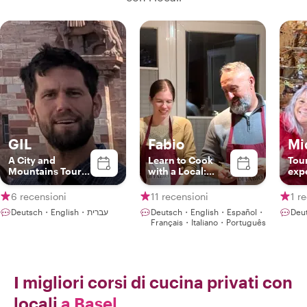
GIL
Fabio
Mi
A City and
Learn to Cook
Tou
Mountains Tour
with a Local:
exp
Guide
Italian & Swiss
pas
Recipes in Basel
6 recensioni
11 recensioni
1 r
Deutsch・English・עברית
Deutsch・English・Español・
Deu
Français・Italiano・Português
I migliori corsi di cucina privati con
locali
a Basel