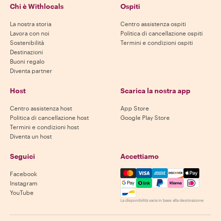
Chi è Withlocals
Ospiti
La nostra storia
Centro assistenza ospiti
Lavora con noi
Politica di cancellazione ospiti
Sostenibilità
Termini e condizioni ospiti
Destinazioni
Buoni regalo
Diventa partner
Host
Scarica la nostra app
Centro assistenza host
App Store
Politica di cancellazione host
Google Play Store
Termini e condizioni host
Diventa un host
Seguici
Accettiamo
Mastercard, Visa, Amex, Di
Facebook
Instagram
YouTube
La disponibilità varia in base alla destinazione