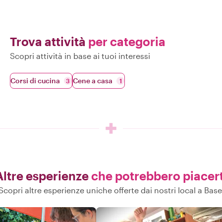
Trova attività
per categoria
Scopri attività in base ai tuoi interessi
Corsi di cucina
Cene a casa
3
1
Altre esperienze
che potrebbero piacert
Scopri altre esperienze uniche offerte dai nostri local a Base