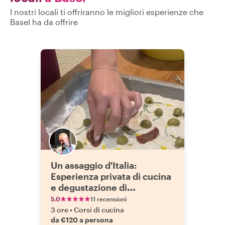
I nostri locali ti offriranno le migliori esperienze che
Basel ha da offrire
Un assaggio d'Italia:
Esperienza privata di cucina
e degustazione di
pizza/focaccia
5.0
11 recensioni
3 ore
•
Corsi di cucina
da €120 a persona