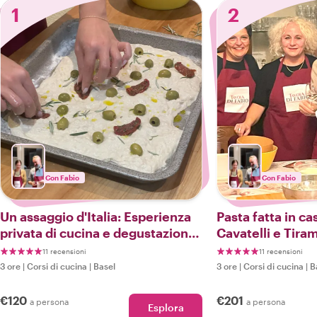
1
2
Con Fabio
Con Fabio
Un assaggio d'Italia: Esperienza
Pasta fatta in cas
privata di cucina e degustazione
Cavatelli e Tira
di pizza/focaccia
privata di cucin
11 recensioni
11 recensioni
3 ore
|
Corsi di cucina
|
Basel
3 ore
|
Corsi di cucina
|
B
€120
€201
a persona
a persona
Esplora