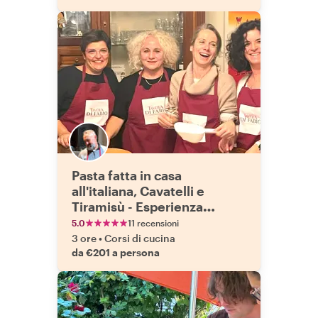
Pasta fatta in casa
all'italiana, Cavatelli e
Tiramisù - Esperienza
privata di cucina e cena
5.0
11 recensioni
3 ore
•
Corsi di cucina
da €201 a persona