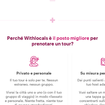
Perché Withlocals è
il posto migliore
per
prenotare un tour?
Privato e personale
Su misura per
Il tuo tour è solo per te. Nessun
Dai punti salienti 
estraneo, nessun gruppo.
tuo host ada
Vivrai la città uno a uno (o con il tuo
Vuoi saltare un
gruppo di viaggio) in modo rilassato
una tappa g
e personale. Niente fretta, niente tour
concentrarti sull
di gruppo standardizzati.
chiedere. Og