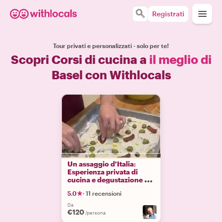
Registrati
Tour privati e personalizzati - solo per te!
Scopri Corsi di cucina a
il meglio di
Basel con Withlocals
Un assaggio d'Italia:
Esperienza privata di
cucina e degustazione di
pizza/focaccia
5.0
·
11 recensioni
Da
€120
/persona