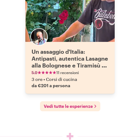
Un assaggio d'Italia:
Antipasti, autentica Lasagne
alla Bolognese e Tiramisù -
Esperienza privata di cucina
5.0
11 recensioni
e cena
3 ore
•
Corsi di cucina
da €201 a persona
Vedi tutte le esperienze