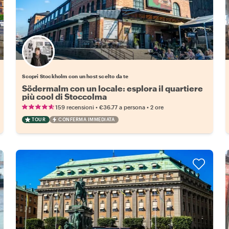
Scegli il tuo local preferito
Scopri Stockholm con un host scelto da te
Södermalm con un locale: esplora il quartiere
più cool di Stoccolma
•
•
159 recensioni
€36.77
a persona
2 ore
TOUR
CONFERMA IMMEDIATA