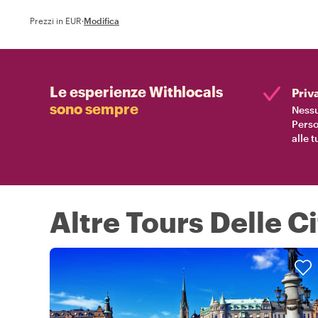
Prezzi in EUR
·
Modifica
Le esperienze Withlocals
Priv
sono sempre
Nessu
Perso
alle 
Altre Tours Delle C