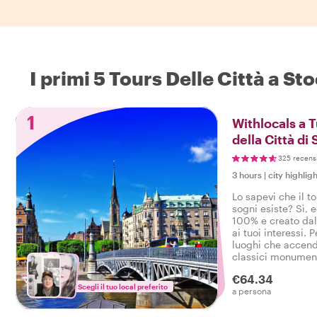
I primi 5 Tours Delle Città a S
1
Withlocals a 
della Città di
325 recens
3 hours
|
city highligh
Lo sapevi che il t
sogni esiste? Sì, 
100% e creato dal 
ai tuoi interessi. P
luoghi che accendo
classici monument
quartieri, i tuoi de
€64.34
comandi!
Scegli il tuo local preferito
a persona