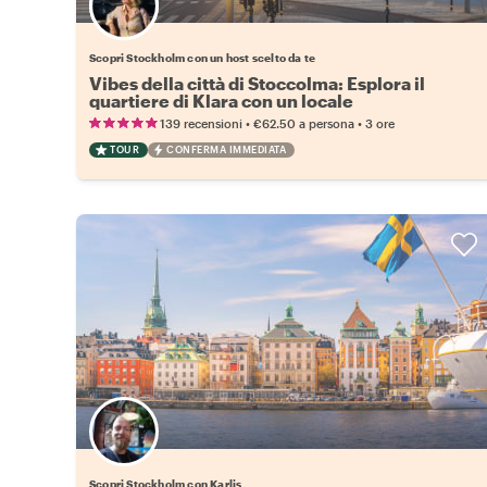
Scegli il tuo local preferito
Scopri Stockholm con un host scelto da te
Vibes della città di Stoccolma: Esplora il
quartiere di Klara con un locale
•
•
139 recensioni
€62.50
a persona
3 ore
TOUR
CONFERMA IMMEDIATA
Scopri Stockholm con Karlis