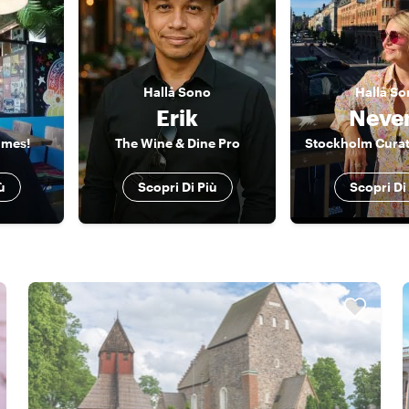
Hallå
Sono
Hallå
So
Erik
Neve
times!
The Wine & Dine Pro
ù
Scopri Di Più
Scopri Di