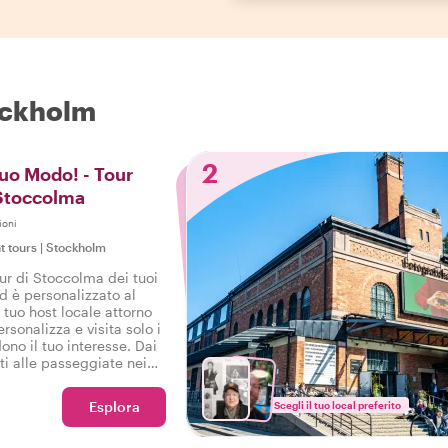
tockholm
2
Tuo Modo! - Tour
 Stoccolma
ioni
t tours
|
Stockholm
our di Stoccolma dei tuoi
ed è personalizzato al
tuo host locale attorno
ersonalizza e visita solo i
no il tuo interesse. Dai
i alle passeggiate nei
sideri sono i nostri
Esplora
Scegli il tuo local preferito