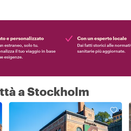
ato e personalizzato
Con un esperto locale
n estraneo, solo tu.
Dai fatti storici alle normat
nalizza il tuo viaggio in base
sanitarie più aggiornate.
tue esigenze.
ittà a Stockholm