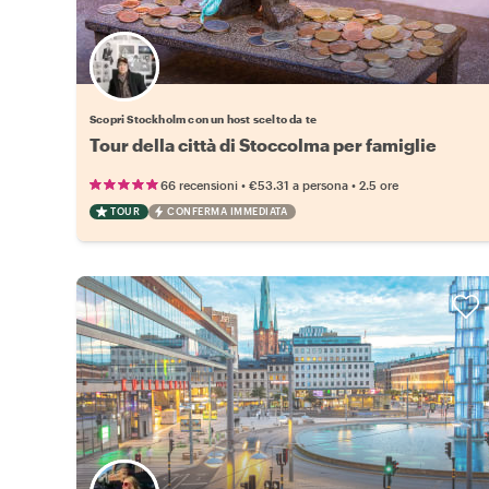
Scegli il tuo local preferito
Scopri Stockholm con un host scelto da te
Tour della città di Stoccolma per famiglie
•
•
66 recensioni
€53.31
a persona
2.5 ore
TOUR
CONFERMA IMMEDIATA