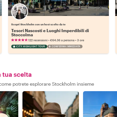
Scegli il tuo local preferito
Scopri Stockholm con un host scelto da te
Tesori Nascosti e Luoghi Imperdibili di
Stoccolma
•
•
122 recensioni
€64.36
a persona
3 ore
CITY HIGHLIGHT TOUR
CONFERMA IMMEDIATA
 tua scelta
su come potrete esplorare Stockholm insieme