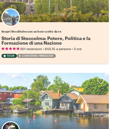
Scegli il tuo local preferito
Scopri Stockholm con un host scelto da te
Storia di Stoccolma: Potere, Politica e la
Formazione di una Nazione
•
•
201 recensioni
€55.15
a persona
3 ore
TOUR
CONFERMA IMMEDIATA