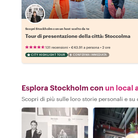
Scegli il tuo local preferito
Scopri Stockholm con un host scelto da te
Tour di presentazione della città: Stoccolma
•
•
131 recensioni
€43.91
a persona
2 ore
CITY HIGHLIGHT TOUR
CONFERMA IMMEDIATA
Esplora Stockholm con
un local a
Scopri di più sulle loro storie personali e 