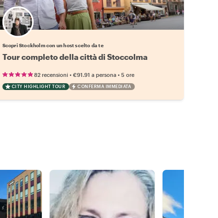
Scegli il tuo local preferito
Scopri Stockholm con un host scelto da te
Tour completo della città di Stoccolma
•
•
82 recensioni
€91.91
a persona
5 ore
CITY HIGHLIGHT TOUR
CONFERMA IMMEDIATA