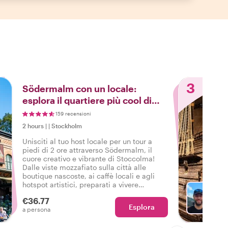
3
Södermalm con un locale:
esplora il quartiere più cool di
Stoccolma
159 recensioni
2 hours
|
|
Stockholm
Unisciti al tuo host locale per un tour a
piedi di 2 ore attraverso Södermalm, il
cuore creativo e vibrante di Stoccolma!
Dalle viste mozzafiato sulla città alle
boutique nascoste, ai caffè locali e agli
hotspot artistici, preparati a vivere
Stoccolma come un vero locale.
€36.77
Esplora
Sc
a persona