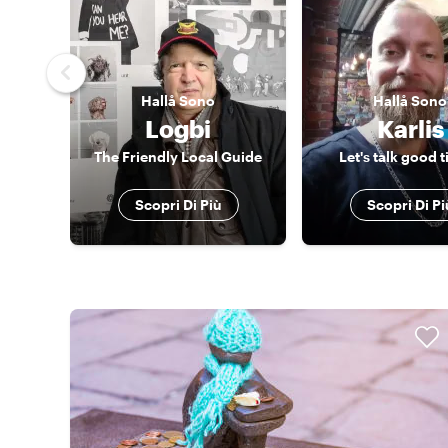
Hallå
Sono
Hallå
Sono
Logbi
Karlis
The Friendly Local Guide
Let's talk good 
Scopri Di Più
Scopri Di Pi