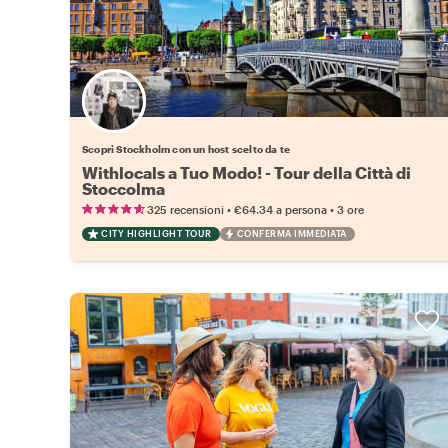
Scegli il tuo local preferito
Scopri Stockholm con un host scelto da te
Withlocals a Tuo Modo! - Tour della Città di
Stoccolma
•
•
325 recensioni
€64.34
a persona
3 ore
CITY HIGHLIGHT TOUR
CONFERMA IMMEDIATA