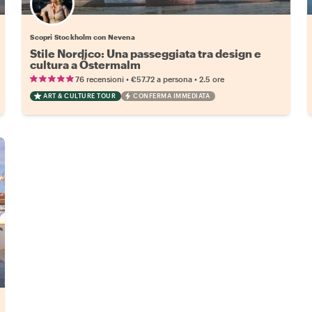
Scopri Stockholm con Nevena
Stile Nordico: Una passeggiata tra design e
cultura a Östermalm
•
•
76 recensioni
€57.72
a persona
2.5 ore
ART & CULTURE TOUR
CONFERMA IMMEDIATA