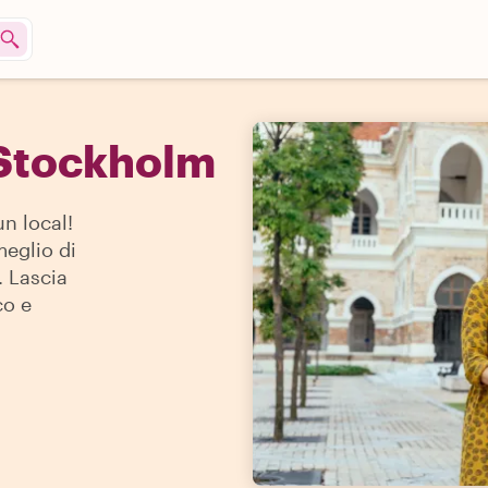
 Stockholm
un local!
meglio di
. Lascia
co e