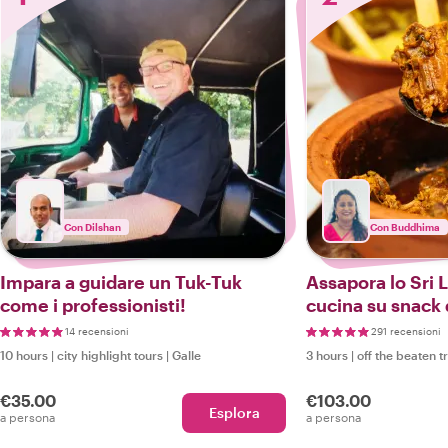
Con Dilshan
Con Buddhima
Impara a guidare un Tuk-Tuk
Assapora lo Sri 
come i professionisti!
cucina su snack 
14 recensioni
291 recensioni
10 hours
|
city highlight tours
|
Galle
3 hours
|
off the beaten t
€35.00
€103.00
Esplora
a persona
a persona