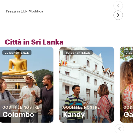
Prezzi in EUR
·
Modifica
Città in Sri Lanka
27 ESPERIENZE
30 ESPERIENZE
7 E
GODITI LE NOSTRE
GODITI LE NOSTRE
GODI
Colombo
Kandy
Ga