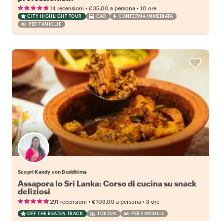
•
•
14 recensioni
€35.00
a persona
10 ore
CITY HIGHLIGHT TOUR
CAR
CONFERMA IMMEDIATA
PER FAMIGLIE
Scopri Kandy con Buddhima
Assapora lo Sri Lanka: Corso di cucina su snack
deliziosi
•
•
291 recensioni
€103.00
a persona
3 ore
OFF THE BEATEN TRACK
TUKTUK
PER FAMIGLIE