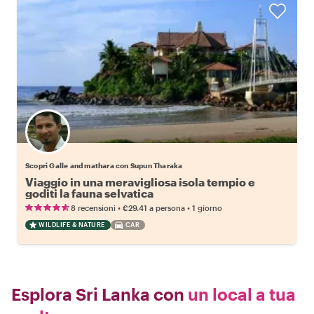
Scopri Galle and mathara con Supun Tharaka
Viaggio in una meravigliosa isola tempio e
goditi la fauna selvatica
•
•
8 recensioni
€29.41
a persona
1 giorno
WILDLIFE & NATURE
CAR
Esplora Sri Lanka con
un local a tua