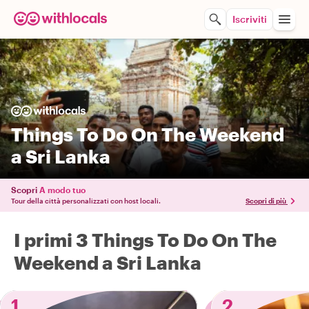
Iscriviti
Things To Do On The Weekend
a Sri Lanka
Scopri
A modo tuo
Tour della città personalizzati con host locali.
Scopri di più
I primi 3 Things To Do On The
Weekend a Sri Lanka
1
2