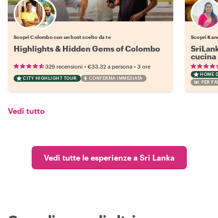
Scegli il tuo local preferito
Scopri Colombo con un host scelto da te
Scopri Kan
Highlights & Hidden Gems of Colombo
SriLan
cucina 
•
•
329 recensioni
€33.32
a persona
3 ore
HOME 
CITY HIGHLIGHT TOUR
CONFERMA IMMEDIATA
PER FA
Vedi tutto
Vedi tutte le esperienze a Sri Lanka