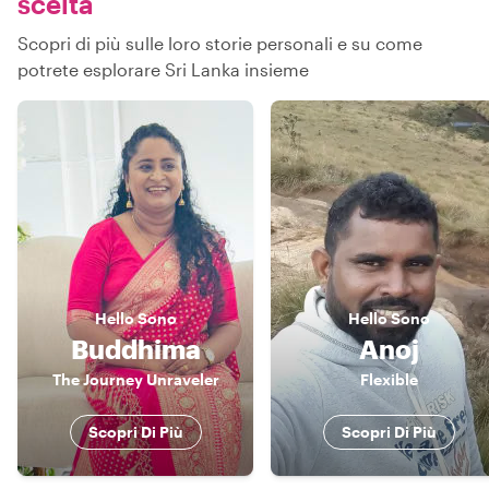
scelta
Scopri di più sulle loro storie personali e su come
potrete esplorare Sri Lanka insieme
Hello
Sono
Hello
Sono
Buddhima
Anoj
The Journey Unraveler
Flexible
Scopri Di Più
Scopri Di Più