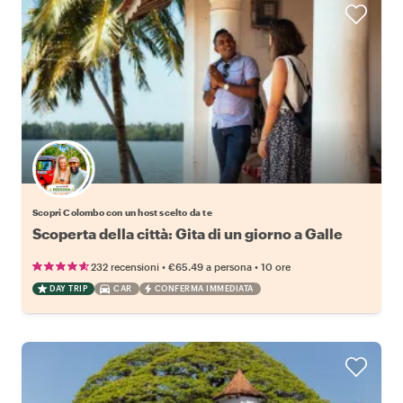
Scegli il tuo local preferito
Scopri Colombo con un host scelto da te
Scoperta della città: Gita di un giorno a Galle
•
•
232 recensioni
€65.49
a persona
10 ore
DAY TRIP
CAR
CONFERMA IMMEDIATA