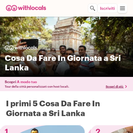
Iscriviti
Cosa Da Fare In Giornata a Sri
Lanka
Scopri
A modo tuo
Tour della città personalizzati con host locali.
Scopri di più
I primi 5 Cosa Da Fare In
Giornata a Sri Lanka
1
2