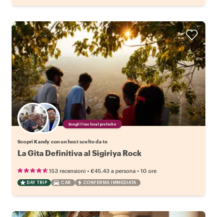
Scegli il tuo local preferito
Scopri Kandy con un host scelto da te
La Gita Definitiva al Sigiriya Rock
•
•
153 recensioni
€45.43
a persona
10 ore
DAY TRIP
CAR
CONFERMA IMMEDIATA