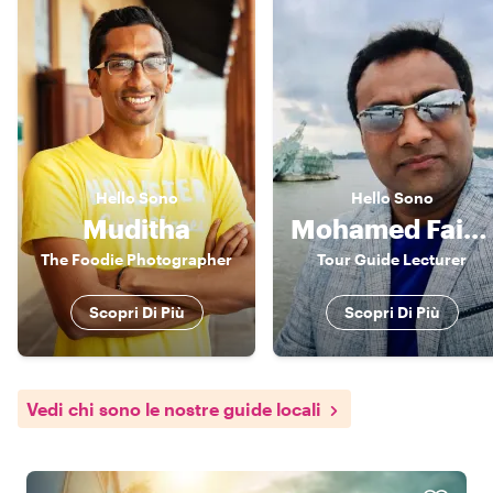
Hello
Sono
Hello
Sono
Muditha
Mohamed Faizal
The Foodie Photographer
Tour Guide Lecturer
Scopri Di Più
Scopri Di Più
Vedi chi sono le nostre guide locali