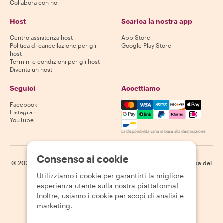
Collabora con noi
Host
Scarica la nostra app
Centro assistenza host
App Store
Politica di cancellazione per gli
Google Play Store
host
Termini e condizioni per gli host
Diventa un host
Seguici
Accettiamo
Mastercard, Visa, Amex, Di
Facebook
Instagram
YouTube
La disponibilità varia in base alla destinazione
Consenso ai cookie
©
2026
Withlocals.com
|
Informativa sulla privacy
|
Cookie
|
Mappa del
sito
Utilizziamo i cookie per garantirti la migliore
esperienza utente sulla nostra piattaforma!
Inoltre, usiamo i cookie per scopi di analisi e
marketing.