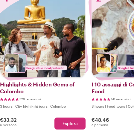
Scegli il tuo local preferito
Scegli il tu
Highlights & Hidden Gems of
I 10 assaggi di 
Colombo
Food
329 recensioni
141 recensioni
3 hours
|
City highlight tours
|
Colombo
3 hours
|
Food tours
|
Co
€33.32
€48.46
Esplora
a persona
a persona