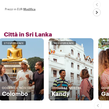
Prezzi in EUR
·
Modifica
Città in Sri Lanka
27 ESPERIENZE
30 ESPERIENZE
7 E
GODITI LE NOSTRE
GODITI LE NOSTRE
GODI
Colombo
Kandy
Ga