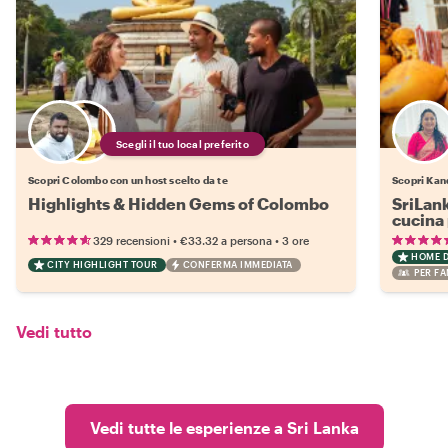
Scegli il tuo local preferito
Scopri Colombo con un host scelto da te
Scopri Kan
Highlights & Hidden Gems of Colombo
SriLan
cucina 
•
•
329 recensioni
€33.32
a persona
3 ore
HOME 
CITY HIGHLIGHT TOUR
CONFERMA IMMEDIATA
PER FA
Vedi tutto
Vedi tutte le esperienze a Sri Lanka