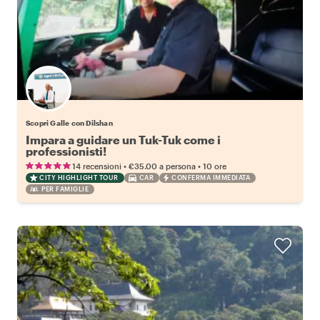
Scopri Galle con Dilshan
Impara a guidare un Tuk-Tuk come i
professionisti!
•
•
14 recensioni
€35.00
a persona
10 ore
CITY HIGHLIGHT TOUR
CAR
CONFERMA IMMEDIATA
PER FAMIGLIE