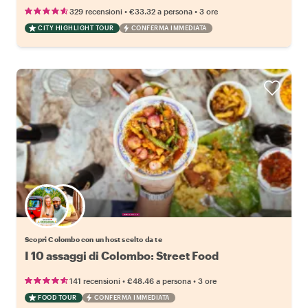
•
•
329 recensioni
€33.32
a persona
3 ore
CITY HIGHLIGHT TOUR
CONFERMA IMMEDIATA
Scegli il tuo local preferito
Scopri Colombo con un host scelto da te
I 10 assaggi di Colombo: Street Food
•
•
141 recensioni
€48.46
a persona
3 ore
FOOD TOUR
CONFERMA IMMEDIATA