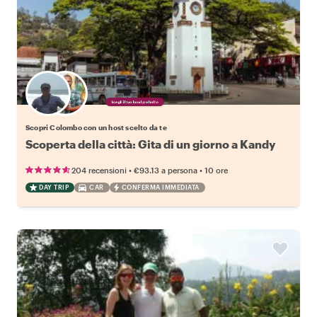
Scegli il tuo local preferito
Scopri Colombo con un host scelto da te
Scoperta della città: Gita di un giorno a Kandy
•
•
204 recensioni
€93.13
a persona
10 ore
DAY TRIP
CAR
CONFERMA IMMEDIATA