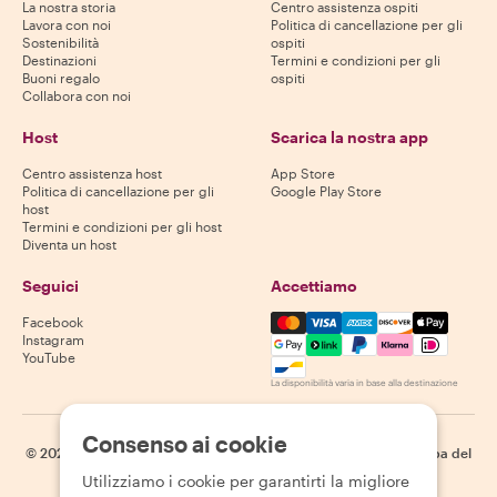
La nostra storia
Centro assistenza ospiti
Lavora con noi
Politica di cancellazione per gli
Sostenibilità
ospiti
Destinazioni
Termini e condizioni per gli
Buoni regalo
ospiti
Collabora con noi
Host
Scarica la nostra app
Centro assistenza host
App Store
Politica di cancellazione per gli
Google Play Store
host
Termini e condizioni per gli host
Diventa un host
Seguici
Accettiamo
Mastercard, Visa, Amex, Di
Facebook
Instagram
YouTube
La disponibilità varia in base alla destinazione
Consenso ai cookie
©
2026
Withlocals.com
|
Informativa sulla privacy
|
Cookie
|
Mappa del
sito
Utilizziamo i cookie per garantirti la migliore