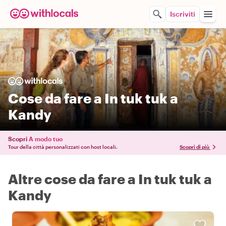
Iscriviti
Cose da fare a In tuk tuk a
Kandy
Scopri
A modo tuo
Tour della città personalizzati con host locali.
Scopri di più
Altre cose da fare a In tuk tuk a
Kandy