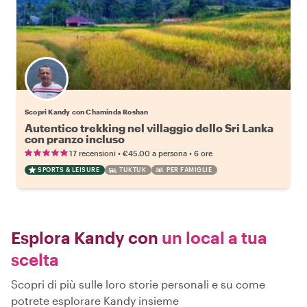
Scopri Kandy con Chaminda Roshan
Autentico trekking nel villaggio dello Sri Lanka
con pranzo incluso
•
•
17 recensioni
€45.00
a persona
6 ore
SPORTS & LEISURE
TUKTUK
PER FAMIGLIE
Esplora Kandy con
un local a tua
scelta
Scopri di più sulle loro storie personali e su come
potrete esplorare Kandy insieme