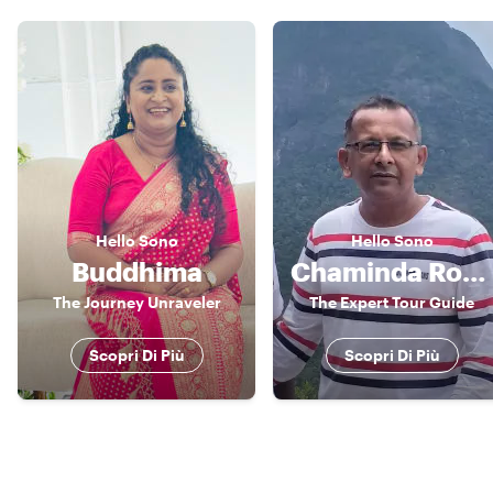
Hello
Sono
Hello
Sono
Buddhima
Chaminda Roshan
The Journey Unraveler
The Expert Tour Guide
Scopri Di Più
Scopri Di Più