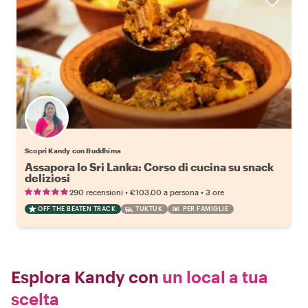
Scopri Kandy con Buddhima
Assapora lo Sri Lanka: Corso di cucina su snack
deliziosi
•
•
290 recensioni
€103.00
a persona
3 ore
OFF THE BEATEN TRACK
TUKTUK
PER FAMIGLIE
Esplora Kandy con
un local a tua
scelta