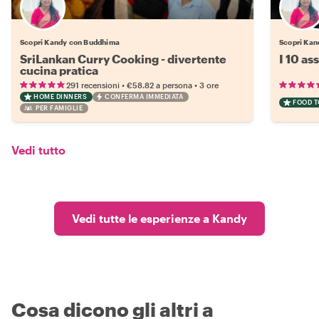
Scopri Kandy con Buddhima
Scopri Kand
SriLankan Curry Cooking - divertente
I 10 as
cucina pratica
•
•
291 recensioni
€58.82
a persona
3 ore
HOME DINNERS
CONFERMA IMMEDIATA
FOOD 
PER FAMIGLIE
Vedi tutto
Vedi tutte le esperienze a Kandy
Cosa dicono gli altri a