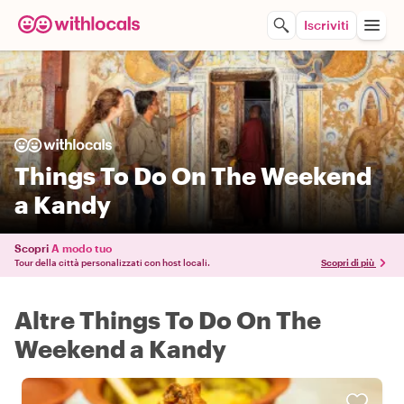
Iscriviti
Things To Do On The Weekend
a Kandy
Scopri
A modo tuo
Tour della città personalizzati con host locali.
Scopri di più
Altre Things To Do On The
Weekend a Kandy