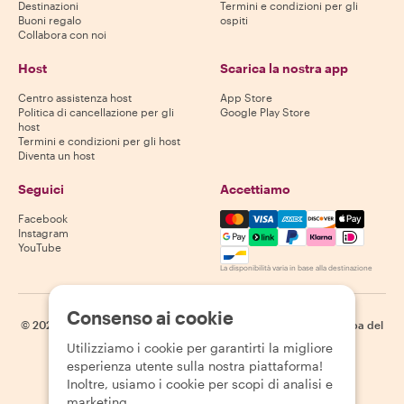
Destinazioni
Termini e condizioni per gli
Buoni regalo
ospiti
Collabora con noi
Host
Scarica la nostra app
Centro assistenza host
App Store
Politica di cancellazione per gli
Google Play Store
host
Termini e condizioni per gli host
Diventa un host
Seguici
Accettiamo
Mastercard, Visa, Amex, Di
Facebook
Instagram
YouTube
La disponibilità varia in base alla destinazione
Consenso ai cookie
©
2026
Withlocals.com
|
Informativa sulla privacy
|
Cookie
|
Mappa del
sito
Utilizziamo i cookie per garantirti la migliore
esperienza utente sulla nostra piattaforma!
Inoltre, usiamo i cookie per scopi di analisi e
marketing.