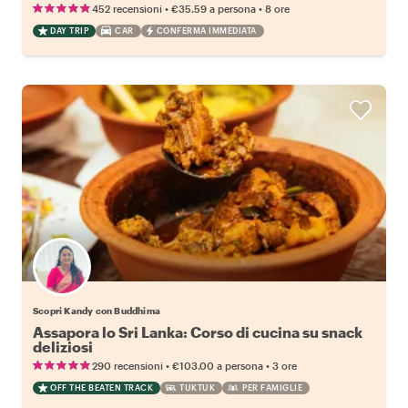
•
•
452 recensioni
€35.59
a persona
8 ore
DAY TRIP
CAR
CONFERMA IMMEDIATA
Scopri Kandy con Buddhima
Assapora lo Sri Lanka: Corso di cucina su snack
deliziosi
•
•
290 recensioni
€103.00
a persona
3 ore
OFF THE BEATEN TRACK
TUKTUK
PER FAMIGLIE