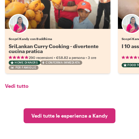
Scopri Kandy con Buddhima
Scopri Kand
SriLankan Curry Cooking - divertente
I 10 as
cucina pratica
•
•
290 recensioni
€58.82
a persona
3 ore
HOME DINNERS
CONFERMA IMMEDIATA
FOOD 
PER FAMIGLIE
Vedi tutto
Vedi tutte le esperienze a Kandy