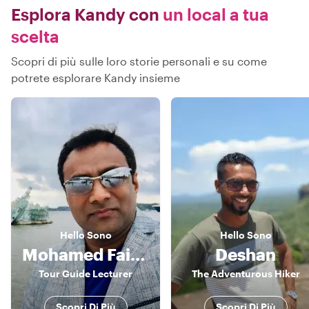
Esplora Kandy con
un local a tua
scelta
Scopri di più sulle loro storie personali e su come
potrete esplorare Kandy insieme
Hello
Sono
Hello
Sono
Mohamed Faizal
Deshan
Tour Guide Lecturer
The Adventurous Hiker
Scopri Di Più
Scopri Di Più