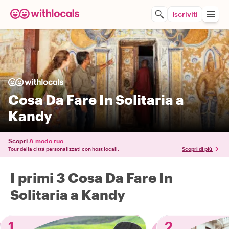
Iscriviti
Cosa Da Fare In Solitaria a
Kandy
Scopri
A modo tuo
Tour della città personalizzati con host locali.
Scopri di più
I primi 3 Cosa Da Fare In
Solitaria a Kandy
1
2