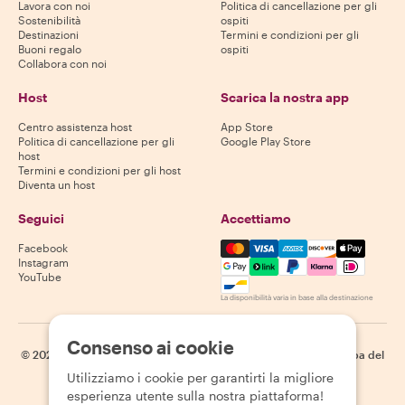
Lavora con noi
Politica di cancellazione per gli
Sostenibilità
ospiti
Destinazioni
Termini e condizioni per gli
Buoni regalo
ospiti
Collabora con noi
Host
Scarica la nostra app
Centro assistenza host
App Store
Politica di cancellazione per gli
Google Play Store
host
Termini e condizioni per gli host
Diventa un host
Seguici
Accettiamo
Mastercard, Visa, Amex, Di
Facebook
Instagram
YouTube
La disponibilità varia in base alla destinazione
Consenso ai cookie
©
2026
Withlocals.com
|
Informativa sulla privacy
|
Cookie
|
Mappa del
sito
Utilizziamo i cookie per garantirti la migliore
esperienza utente sulla nostra piattaforma!