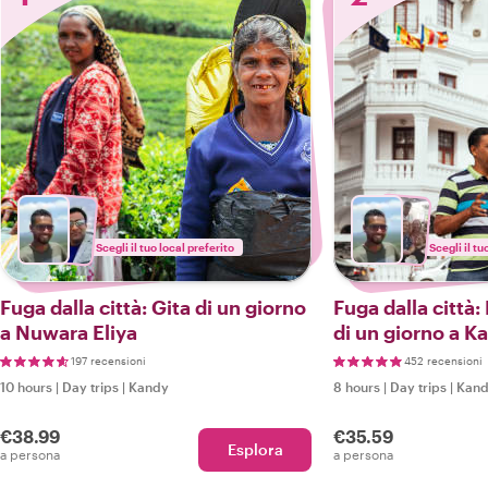
Scegli il tuo local preferito
Scegli il tu
Fuga dalla città: Gita di un giorno
Fuga dalla città:
a Nuwara Eliya
di un giorno a K
197 recensioni
452 recensioni
10 hours
|
Day trips
|
Kandy
8 hours
|
Day trips
|
Kan
€38.99
€35.59
Esplora
a persona
a persona