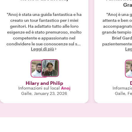
Gra
"Anoj è stata una guida fantastica e ha
"Anoj è una g
creato un tour fantastico per i miei
attenta e ben o
genitori. Ha adattato tutto alle loro
accompagnato 
esigenze ed è stato premuroso, molto
grande tempio 
competente e appassionato nel
Brief Gard
condividere le sue conoscenze sul suo
pazientemente
Leggi di più
Leg
splendido Paese. È stato uno dei
domande. Gr
momenti più belli del loro viaggio e
imparato molt
consiglierei vivamente Anoj a
finale è stato 
chiunque. "
ristorante local
questa giorn
Hilary and Philip
Informazioni sul local
Anoj
Informazio
Galle, January 23, 2026
Galle, F