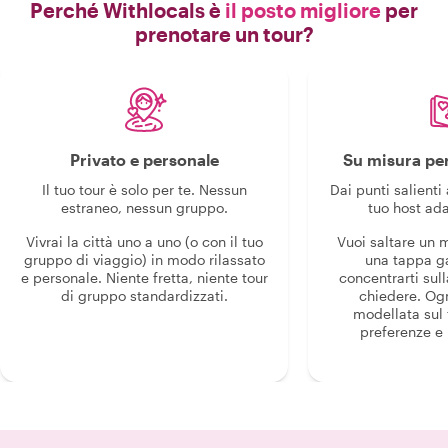
Perché Withlocals è
il posto migliore
per
prenotare un tour?
Privato e personale
Su misura per
Il tuo tour è solo per te. Nessun
Dai punti salienti 
estraneo, nessun gruppo.
tuo host ada
Vivrai la città uno a uno (o con il tuo
Vuoi saltare un
gruppo di viaggio) in modo rilassato
una tappa g
e personale. Niente fretta, niente tour
concentrarti sull
di gruppo standardizzati.
chiedere. Og
modellata sul 
preferenze e i