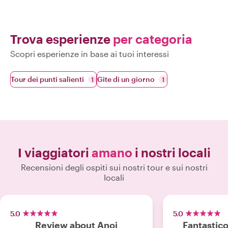
Trova esperienze
per categoria
Scopri esperienze in base ai tuoi interessi
Tour dei punti salienti
Gite di un giorno
1
1
I viaggiatori
amano
i nostri locali
Recensioni degli ospiti sui nostri tour e sui nostri
locali
5.0
5.0
Review about Anoj
Fantastico