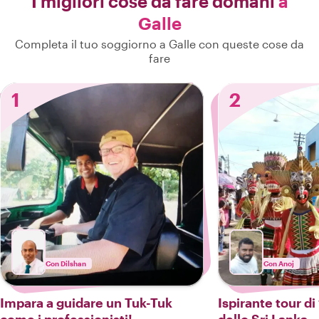
I migliori cose da fare domani
a
Galle
Completa il tuo soggiorno a Galle con queste cose da
fare
1
2
Con Dilshan
Con Anoj
Impara a guidare un Tuk-Tuk
Ispirante tour di