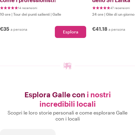
come i professionisti!
dello Sri Lanka
14 recensioni
47 recensioni
10 ore
|
Tour dei punti salienti
|
Galle
24 ore
|
Gite di un giorno
€35
€41.18
a persona
a persona
Esplora
Esplora Galle con
i nostri
incredibili locali
Scopri le loro storie personali e come esplorare Galle
con i locali