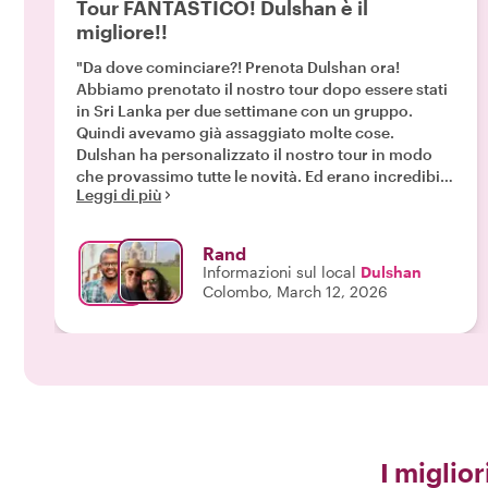
Tour FANTASTICO! Dulshan è il
migliore!!
"Da dove cominciare?! Prenota Dulshan ora!
Abbiamo prenotato il nostro tour dopo essere stati
in Sri Lanka per due settimane con un gruppo.
Quindi avevamo già assaggiato molte cose.
Dulshan ha personalizzato il nostro tour in modo
che provassimo tutte le novità. Ed erano incredibili,
Leggi di più
deliziose. Oltre alla parte gastronomica del tour,
Dulshan ci ha portato in luoghi della città che
altrimenti ci saremmo persi. La sua conoscenza e la
Rand
sua passione sono meravigliosamente contagiose.
Informazioni sul local
Dulshan
E ha anche un fantastico senso dell'umorismo. Non
Colombo, March 12, 2026
posso che parlarne bene. Ho fatto molti tour
gastronomici nel corso degli anni. Molti. E questo
tour è stato il mio preferito a pari merito con un
altro. "
I miglior