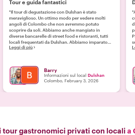
Tour e guida fantastici
D
"Il tour di degustazione con Dulshan è stato
"
meraviglioso. Un ottimo modo per vedere molti
c
angoli di Colombo che non avremmo potuto
d
scoprire da soli. Abbiamo anche mangiato in
p
diverse bancarelle di street food e ristoranti, tutti
Paese. Il 
locali frequentati da Dulshan. Abbiamo imparato
su
Leggi di più
L
molto sullo Sri Lanka in generale e Dulshan ci ha
D
dato un sacco di suggerimenti su altri posti da
d
visitare."
Barry
Informazioni sul local
Dulshan
Colombo, February 3, 2026
i tour gastronomici privati con locali
a