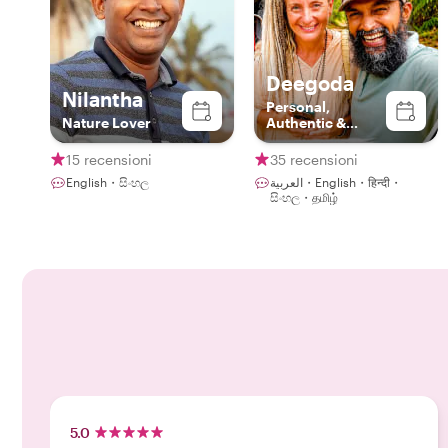
Deegoda
Nilantha
Personal,
Nature Lover
Authentic &
Sustainable
Experience in
15 recensioni
35 recensioni
Ceylon with
English・සිංහල
العربية・English・हिन्दी・
Deegoda
සිංහල・தமிழ்
5.0