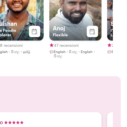
ulshan
Siva
Anoj
e Foodie
I'm a Na
plorer
Flexible
Lover
8 recensioni
47 recensioni
21 recen
glish・සිංහල・தமிழ்
English・සිංහල・English・
English・
සිංහල
.0
5.0