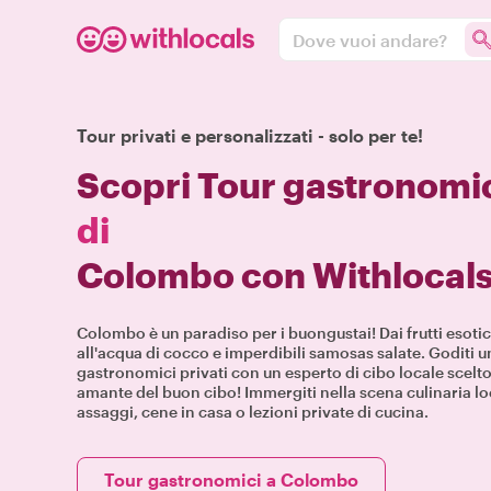
Dove vuoi andare?
Tour privati e personalizzati - solo per te!
Scopri Tour gastronomi
di
Colombo con Withlocal
Colombo è un paradiso per i buongustai! Dai frutti esotici 
all'acqua di cocco e imperdibili samosas salate. Goditi u
gastronomici privati con un esperto di cibo locale scelto
amante del buon cibo! Immergiti nella scena culinaria loc
assaggi, cene in casa o lezioni private di cucina.
Tour gastronomici a Colombo