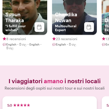
Supun
Chandika
Tharaka
Nuwan
D
"I fulfill your
Multicultural
Th
wishes"
Expert
Ex
8 recensioni
23 recensioni
13
English・සිංහල・English・
English・සිංහල
En
සිංහල
I viaggiatori
amano
i nostri locali
Recensioni degli ospiti sui nostri tour e sui nostri locali
5.0
5