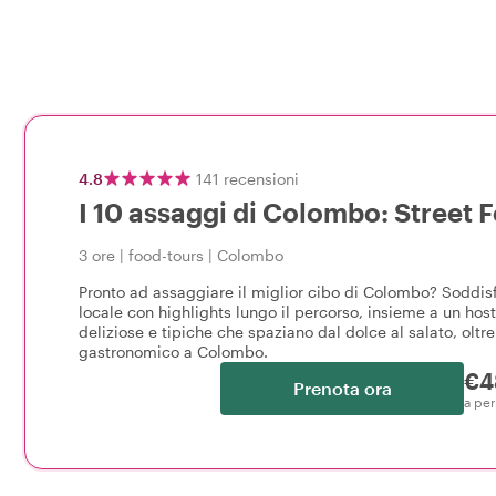
4.8
141
recensioni
I 10 assaggi di Colombo: Street 
3 ore
|
food-tours
|
Colombo
Pronto ad assaggiare il miglior cibo di Colombo? Soddisfa
locale con highlights lungo il percorso, insieme a un hos
deliziose e tipiche che spaziano dal dolce al salato, oltr
gastronomico a Colombo.
€4
Prenota ora
a pe