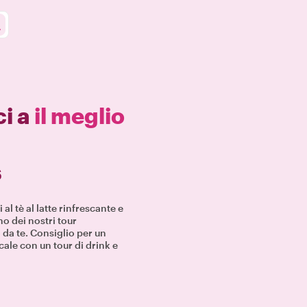
ci a
il meglio
s
al tè al latte rinfrescante e
no dei nostri tour
 da te. Consiglio per un
ale con un tour di drink e