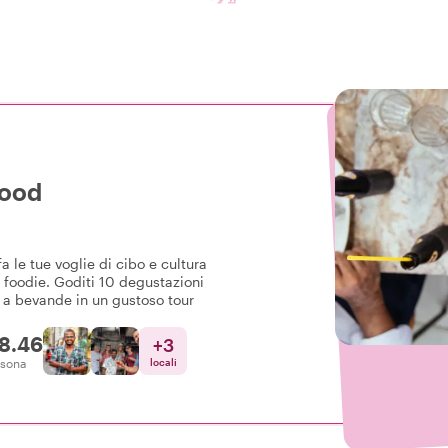
Food
 le tue voglie di cibo e cultura
t foodie. Goditi 10 degustazioni
e a bevande in un gustoso tour
8.46
+
3
rsona
locali