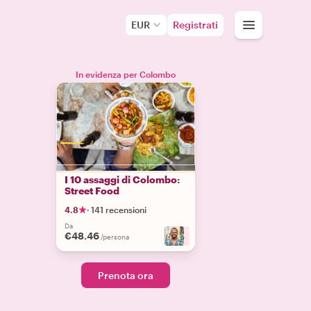
EUR
Registrati
In evidenza per Colombo
I 10 assaggi di Colombo:
Street Food
4.8
·
141 recensioni
Da
€48.46
+
4
/persona
Prenota ora