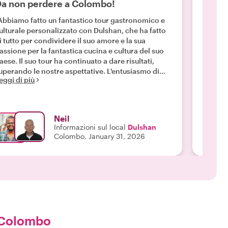
a non perdere a Colombo!
Fanta
Deeg
Abbiamo fatto un fantastico tour gastronomico e
ulturale personalizzato con Dulshan, che ha fatto
"Mi son
i tutto per condividere il suo amore e la sua
gastro
assione per la fantastica cucina e cultura del suo
prender
suo tour ha continuato a dare risultati,
tantiss
perando le nostre aspettative. L'entusiasmo di
dello Sr
eggi di più
ulshan era assolutamente contagioso e ci siamo
a un me
Leggi d
ivertiti moltissimo con lui durante il suo tour."
di frutt
anche s
visitar
Neil
le mie 
Informazioni sul local
Dulshan
Deegod
Colombo, January 31, 2026
 Colombo