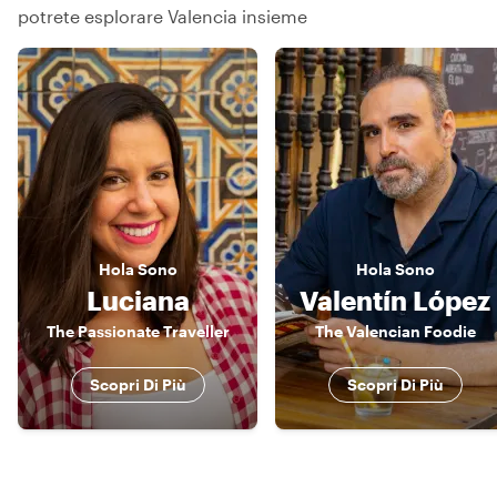
potrete esplorare Valencia insieme
Hola
Sono
Hola
Sono
Luciana
Valentín López
The Passionate Traveller
The Valencian Foodie
Scopri Di Più
Scopri Di Più