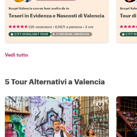
Scopri Valencia con un host scelto da te
Scopri Vale
Tesori in Evidenza e Nascosti di Valencia
Tour di
•
•
325 recensioni
€39.71
a persona
3 ore
CITY HIGHLIGHT TOUR
CONFERMA IMMEDIATA
CITY H
Vedi tutto
5 Tour Alternativi a Valencia