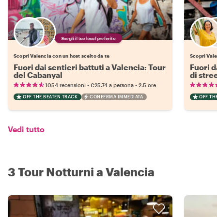
Scegli il tuo local preferito
Scopri Valencia con un host scelto da te
Scopri Vale
Fuori dai sentieri battuti a Valencia: Tour
Fuori d
del Cabanyal
di stree
•
•
1054 recensioni
€25.74
a persona
2.5 ore
OFF THE BEATEN TRACK
CONFERMA IMMEDIATA
OFF TH
Vedi tutto
3 Tour Notturni a Valencia