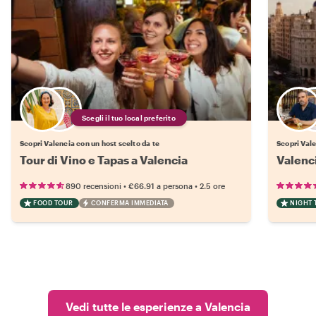
Scegli il tuo local preferito
Scopri Valencia con un host scelto da te
Scopri Vale
Tour di Vino e Tapas a Valencia
Valenci
•
•
890 recensioni
€66.91
a persona
2.5 ore
FOOD TOUR
CONFERMA IMMEDIATA
NIGHT 
Vedi tutte le esperienze a Valencia