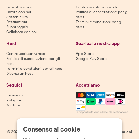
La nostra storia
Centro assistenza ospiti
Lavora con noi
Politica di cancellazione per gli
Sostenibilità
ospiti
Destinazioni
Termini e condizioni per gli
Buoni regalo
ospiti
Collabora con noi
Host
Scarica la nostra app
Centro assistenza host
App Store
Politica di cancellazione per gli
Google Play Store
host
Termini e condizioni per gli host
Diventa un host
Seguici
Accettiamo
Mastercard, Visa, Amex, Di
Facebook
Instagram
YouTube
La disponibilità varia in base alla destinazione
Consenso ai cookie
©
2026
Withlocals.com
|
Informativa sulla privacy
|
Cookie
|
Mappa del
sito