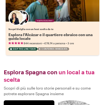
Scegli il tuo local preferito
Scopri Siviglia con un host scelto da te
Esplora l'Alcázar e il quartiere ebraico con una
guida locale
•
•
844 recensioni
€78.74
a persona
3 ore
SKIP THE LINE TOUR
CONFERMA IMMEDIATA
Esplora Spagna con
un local a tua
scelta
Scopri di più sulle loro storie personali e su come
potrete esplorare Spagna insieme