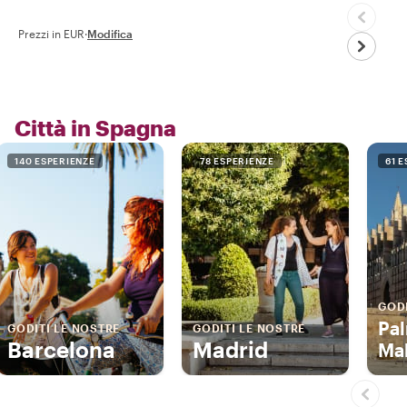
Prezzi in EUR
·
Modifica
Città in Spagna
140 ESPERIENZE
78 ESPERIENZE
61 
GODI
Pa
GODITI LE NOSTRE
GODITI LE NOSTRE
Barcelona
Madrid
Mal