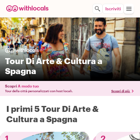
Iscriviti
Tour Di Arte & Cultura a
Spagna
Scopri
A modo tuo
Tour della città personalizzati con host locali.
Scopri di più
I primi 5 Tour Di Arte &
Cultura a Spagna
1
2