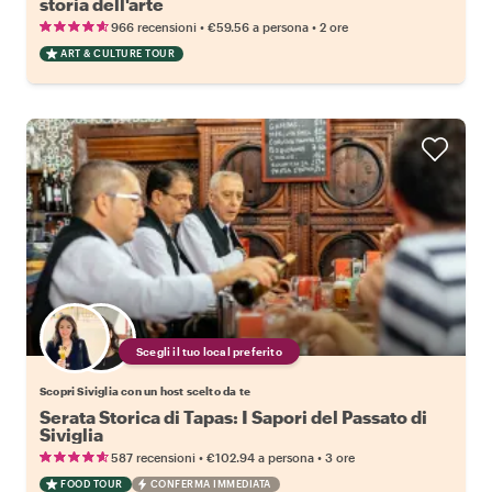
storia dell'arte
•
•
966 recensioni
€59.56
a persona
2 ore
ART & CULTURE TOUR
Scegli il tuo local preferito
Scopri Siviglia con un host scelto da te
Serata Storica di Tapas: I Sapori del Passato di
Siviglia
•
•
587 recensioni
€102.94
a persona
3 ore
FOOD TOUR
CONFERMA IMMEDIATA