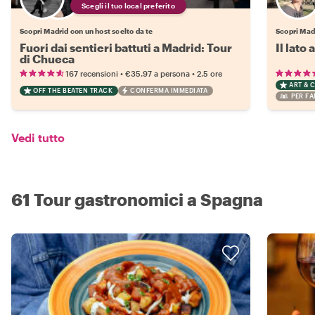
Scegli il tuo local preferito
Scopri Madrid con un host scelto da te
Scopri Mad
Fuori dai sentieri battuti a Madrid: Tour
Il lato
di Chueca
•
•
167 recensioni
€35.97
a persona
2.5 ore
ART & 
OFF THE BEATEN TRACK
CONFERMA IMMEDIATA
PER FA
Vedi tutto
61 Tour gastronomici a Spagna