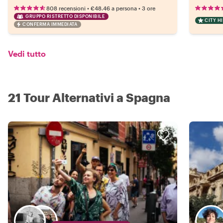
•
•
808 recensioni
€48.46
a persona
3 ore
GRUPPO RISTRETTO DISPONIBILE
CITY H
CONFERMA IMMEDIATA
Vedi tutto
21 Tour Alternativi a Spagna