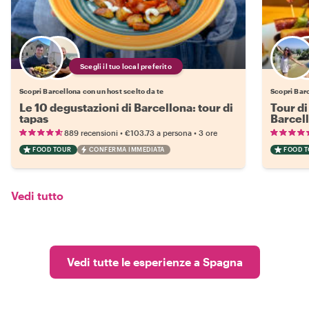
Scegli il tuo local preferito
Scopri Barcellona con un host scelto da te
Scopri Barc
Le 10 degustazioni di Barcellona: tour di
Tour di
tapas
Barcel
•
•
889 recensioni
€103.73
a persona
3 ore
FOOD TOUR
CONFERMA IMMEDIATA
FOOD 
Vedi tutto
Vedi tutte le esperienze a Spagna