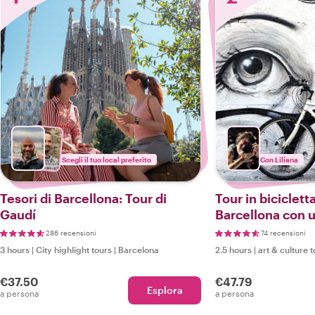
Scegli il tuo local preferito
Con Liliana
Tesori di Barcellona: Tour di
Tour in bicicletta 
Gaudí
Barcellona con 
286 recensioni
74 recensioni
3 hours
|
City highlight tours
|
Barcelona
2.5 hours
|
art & culture 
€37.50
€47.79
Esplora
a persona
a persona