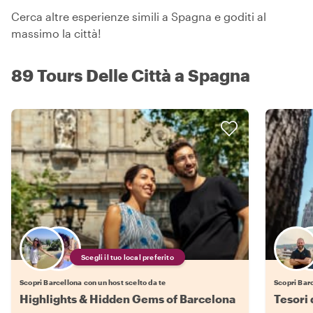
Cerca altre esperienze simili a Spagna e goditi al
massimo la città!
89 Tours Delle Città a Spagna
Scegli il tuo local preferito
Scopri Barcellona con un host scelto da te
Scopri Barc
Highlights & Hidden Gems of Barcelona
Tesori 