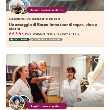
Scegli il tuo local preferito
Scopri Barcellona con un host scelto da te
Un assaggio di Barcellona: tour di tapas, vino e
storie
•
•
1401 recensioni
€88.97
a persona
3 ore
FOOD TOUR
CONFERMA IMMEDIATA
Scegli il tuo local preferito