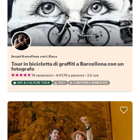
Scopri Barcellona con Liliana
Tour in bicicletta di graffiti a Barcellona con un
fotografo
•
•
74 recensioni
€47.79
a persona
2.5 ore
ART & CULTURE TOUR
BICI
CONFERMA IMMEDIATA