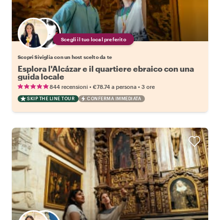
Scegli il tuo local preferito
Scopri Siviglia con un host scelto da te
Esplora l'Alcázar e il quartiere ebraico con una
guida locale
•
•
844 recensioni
€78.74
a persona
3 ore
SKIP THE LINE TOUR
CONFERMA IMMEDIATA