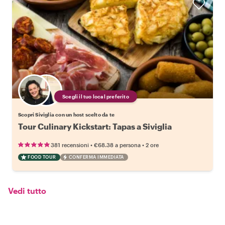
Scegli il tuo local preferito
Scopri Siviglia con un host scelto da te
Tour Culinary Kickstart: Tapas a Siviglia
•
•
381 recensioni
€68.38
a persona
2 ore
FOOD TOUR
CONFERMA IMMEDIATA
Vedi tutto