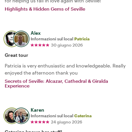
for helping us fall in love again with Seville!
Highlights & Hidden Gems of Seville
Alex
Informazioni sul local
Patricia
30 giugno 2026
Great tour
Patricia is very enthusiastic and knowledgeable. Really
enjoyed the afternoon thank you
Secrets of Seville: Alcazar, Cathedral & Giralda
Experience
Karen
Informazioni sul local
Caterina
24 giugno 2026
Caterina knows her stuff!