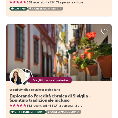
•
•
885 recensioni
€64.71
a persona
4 ore
DAY TRIP
CONFERMA IMMEDIATA
Scegli il tuo local preferito
Scopri Siviglia con un host scelto da te
Esplorando l'eredità ebraica di Siviglia –
Spuntino tradizionale incluso
•
•
862 recensioni
€39.71
a persona
2 ore
CITY HIGHLIGHT TOUR
CONFERMA IMMEDIATA