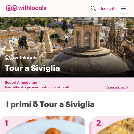
Iscriviti
Tour a Siviglia
Scopri
A modo tuo
Tour della città personalizzati con host locali.
Scopri di più
I primi 5 Tour a Siviglia
1
2