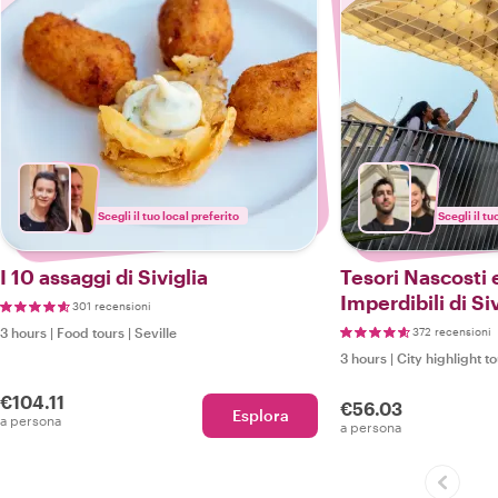
Scegli il tuo local preferito
Scegli il tu
I 10 assaggi di Siviglia
Tesori Nascosti 
Imperdibili di Siv
301 recensioni
3 hours
|
Food tours
|
Seville
372 recensioni
3 hours
|
City highlight t
€104.11
€56.03
Esplora
a persona
a persona