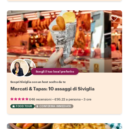
Scegli il tuo local preferito
Scopri Siviglia con un host scelto da te
Mercati & Tapas: 10 assaggi di Siviglia
•
•
646 recensioni
€95.22
a persona
3 ore
FOOD TOUR
CONFERMA IMMEDIATA