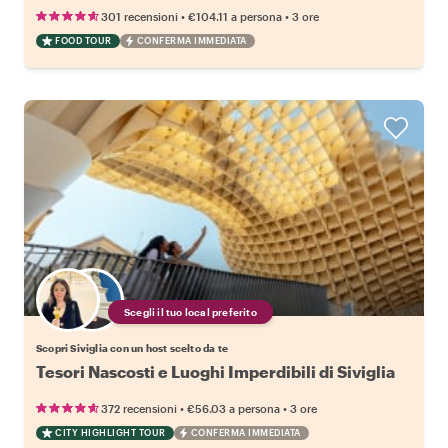
•
•
301 recensioni
€104.11
a persona
3 ore
FOOD TOUR
CONFERMA IMMEDIATA
Scegli il tuo local preferito
Scopri Siviglia con un host scelto da te
Tesori Nascosti e Luoghi Imperdibili di Siviglia
•
•
372 recensioni
€56.03
a persona
3 ore
CITY HIGHLIGHT TOUR
CONFERMA IMMEDIATA