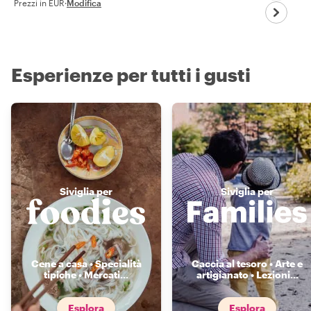
Prezzi in EUR
·
Modifica
Esperienze per tutti i gusti
Siviglia per
Siviglia per
Cene a casa • Specialità
Caccia al tesoro • Arte e
tipiche • Mercati
...
artigianato • Lezioni
...
Esplora
Esplora