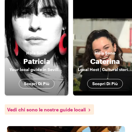
Hola
Sono
Hola
Sono
Patricia
Caterina
Your local guide in Seville and... artist!
Local Host | Cultural stories, local food & a touch of flamenco spirit
Scopri Di Più
Scopri Di Più
Vedi chi sono le nostre guide locali