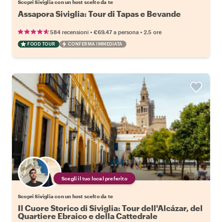
Scopri Siviglia con un host scelto da te
Assapora Siviglia: Tour di Tapas e Bevande
•
•
584 recensioni
€69.47
a persona
2.5 ore
FOOD TOUR
CONFERMA IMMEDIATA
Scegli il tuo local preferito
Scopri Siviglia con un host scelto da te
Il Cuore Storico di Siviglia: Tour dell'Alcázar, del
Quartiere Ebraico e della Cattedrale