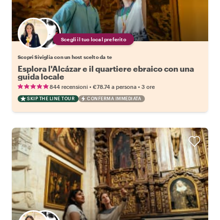
Scegli il tuo local preferito
Scopri Siviglia con un host scelto da te
Esplora l'Alcázar e il quartiere ebraico con una
guida locale
•
•
844 recensioni
€78.74
a persona
3 ore
SKIP THE LINE TOUR
CONFERMA IMMEDIATA