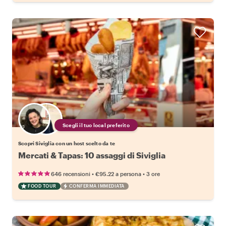
Scegli il tuo local preferito
Scopri Siviglia con un host scelto da te
Mercati & Tapas: 10 assaggi di Siviglia
•
•
646 recensioni
€95.22
a persona
3 ore
FOOD TOUR
CONFERMA IMMEDIATA