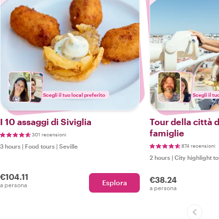
Scegli il tuo local preferito
Scegli il tu
I 10 assaggi di Siviglia
Tour della città d
famiglie
301 recensioni
3 hours
|
Food tours
|
Seville
874 recensioni
2 hours
|
City highlight t
€104.11
€38.24
Esplora
a persona
a persona