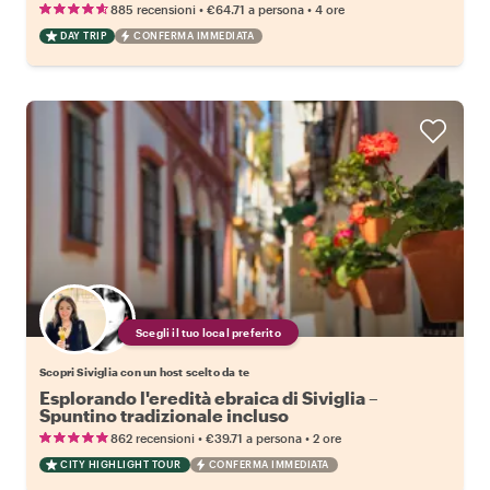
•
•
885 recensioni
€64.71
a persona
4 ore
DAY TRIP
CONFERMA IMMEDIATA
Scegli il tuo local preferito
Scopri Siviglia con un host scelto da te
Esplorando l'eredità ebraica di Siviglia –
Spuntino tradizionale incluso
•
•
862 recensioni
€39.71
a persona
2 ore
CITY HIGHLIGHT TOUR
CONFERMA IMMEDIATA