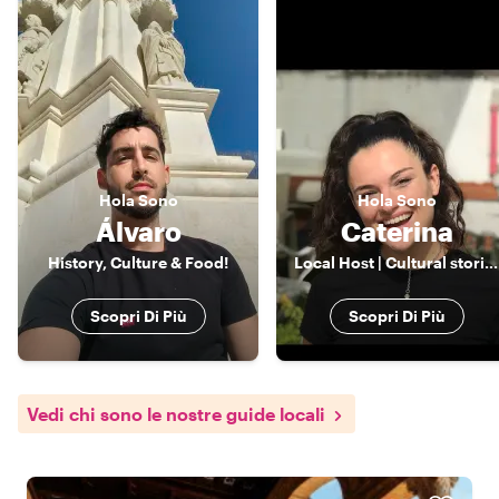
Hola
Sono
Hola
Sono
Álvaro
Caterina
History, Culture & Food!
Local Host | Cultural stories, local food & a touch of flamenco spirit
Scopri Di Più
Scopri Di Più
Vedi chi sono le nostre guide locali