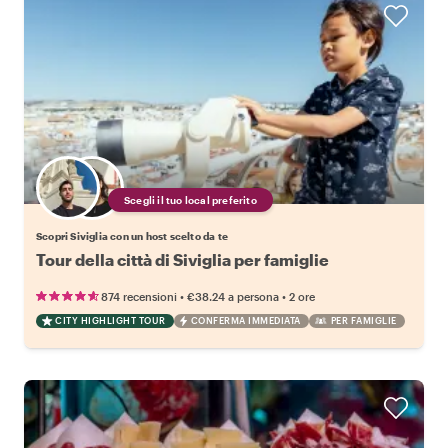
Scegli il tuo local preferito
Scopri Siviglia con un host scelto da te
Tour della città di Siviglia per famiglie
•
•
874 recensioni
€38.24
a persona
2 ore
CITY HIGHLIGHT TOUR
CONFERMA IMMEDIATA
PER FAMIGLIE