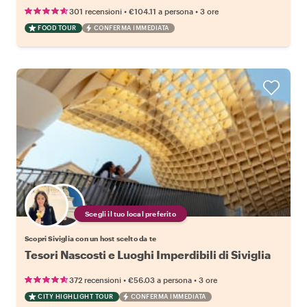
•
•
301 recensioni
€104.11
a persona
3 ore
FOOD TOUR
CONFERMA IMMEDIATA
Scegli il tuo local preferito
Scopri Siviglia con un host scelto da te
Tesori Nascosti e Luoghi Imperdibili di Siviglia
•
•
372 recensioni
€56.03
a persona
3 ore
CITY HIGHLIGHT TOUR
CONFERMA IMMEDIATA