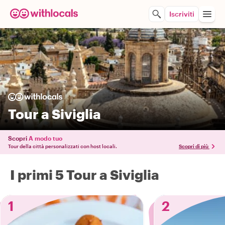
Iscriviti
Tour a Siviglia
Scopri
A modo tuo
Tour della città personalizzati con host locali.
Scopri di più
I primi 5 Tour a Siviglia
1
2