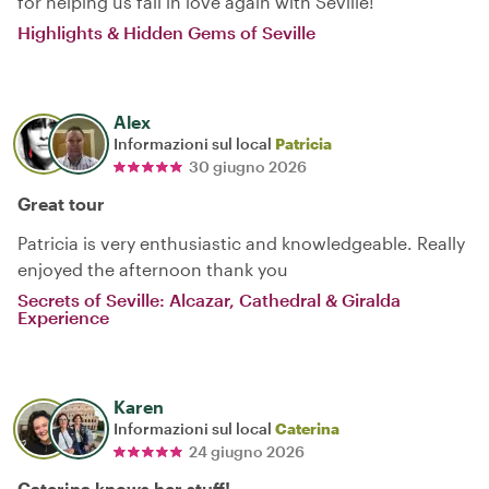
for helping us fall in love again with Seville!
Highlights & Hidden Gems of Seville
Alex
Informazioni sul local
Patricia
30 giugno 2026
Great tour
Patricia is very enthusiastic and knowledgeable. Really
enjoyed the afternoon thank you
Secrets of Seville: Alcazar, Cathedral & Giralda
Experience
Karen
Informazioni sul local
Caterina
24 giugno 2026
Caterina knows her stuff!