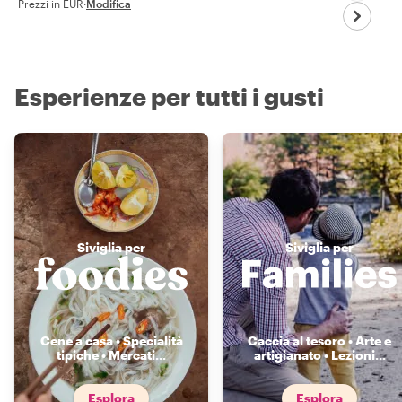
Prezzi in EUR
·
Modifica
Esperienze per tutti i gusti
Siviglia per
Siviglia per
Cene a casa • Specialità
Caccia al tesoro • Arte e
tipiche • Mercati
...
artigianato • Lezioni
...
Esplora
Esplora