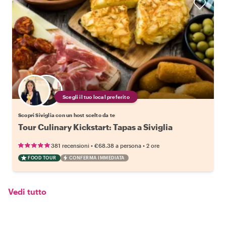
Scegli il tuo local preferito
Scopri Siviglia con un host scelto da te
Tour Culinary Kickstart: Tapas a Siviglia
•
•
381 recensioni
€68.38
a persona
2 ore
FOOD TOUR
CONFERMA IMMEDIATA
Vedi tutto