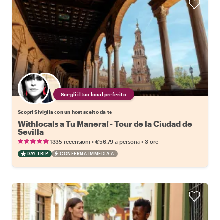
Scegli il tuo local preferito
Scopri Siviglia con un host scelto da te
Withlocals a Tu Manera! - Tour de la Ciudad de
Sevilla
•
•
1335 recensioni
€56.79
a persona
3 ore
DAY TRIP
CONFERMA IMMEDIATA