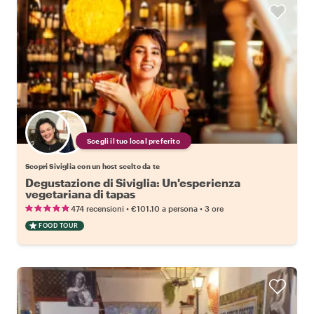
Scegli il tuo local preferito
Scopri Siviglia con un host scelto da te
Degustazione di Siviglia: Un'esperienza
vegetariana di tapas
•
•
474 recensioni
€101.10
a persona
3 ore
FOOD TOUR