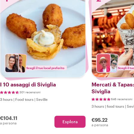
Scegli il tuo local preferito
Scegli il tu
I 10 assaggi di Siviglia
Mercati & Tapas:
Siviglia
301 recensioni
3 hours
|
Food tours
|
Seville
646 recensioni
3 hours
|
food tours
|
Sevi
€104.11
€95.22
Esplora
a persona
a persona