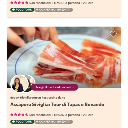
•
•
538 recensioni
€74.45
a persona
2.5 ore
FOOD TOUR
CONFERMA IMMEDIATA
Scegli il tuo local preferito
Scopri Siviglia con un host scelto da te
Assapora Siviglia: Tour di Tapas e Bevande
•
•
584 recensioni
€69.47
a persona
2.5 ore
FOOD TOUR
CONFERMA IMMEDIATA