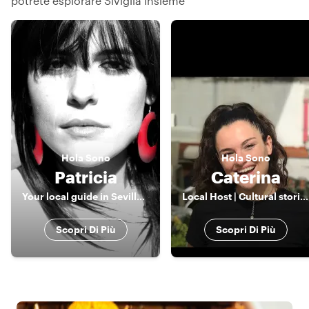
potrete esplorare Siviglia insieme
Hola
Sono
Hola
Sono
Patricia
Caterina
Your local guide in Seville and... artist!
Local Host | Cultural stories, local food & a touch of flamenco spirit
Scopri Di Più
Scopri Di Più