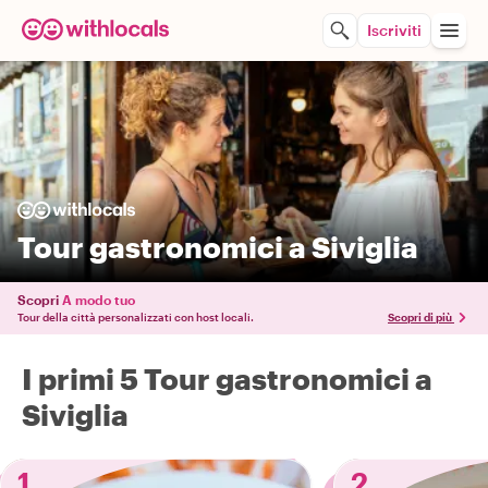
Iscriviti
Tour gastronomici a Siviglia
Scopri
A modo tuo
Tour della città personalizzati con host locali.
Scopri di più
I primi 5 Tour gastronomici a
Siviglia
1
2