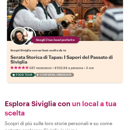
Scegli il tuo local preferito
Scopri Siviglia con un host scelto da te
Serata Storica di Tapas: I Sapori del Passato di
Siviglia
•
•
587 recensioni
€102.94
a persona
3 ore
FOOD TOUR
CONFERMA IMMEDIATA
Esplora Siviglia con
un local a tua
scelta
Scopri di più sulle loro storie personali e su come