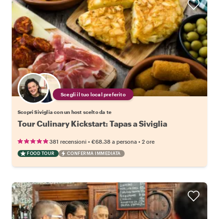
Scegli il tuo local preferito
Scopri Siviglia con un host scelto da te
Tour Culinary Kickstart: Tapas a Siviglia
•
•
381 recensioni
€68.38
a persona
2 ore
FOOD TOUR
CONFERMA IMMEDIATA