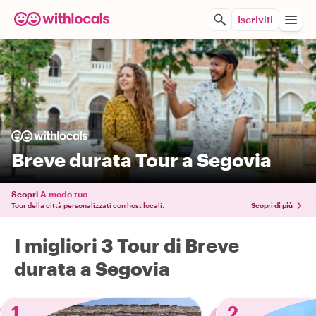
Iscriviti
Breve durata Tour a Segovia
Scopri
A modo tuo
Tour della città personalizzati con host locali.
Scopri di più
I migliori 3 Tour di Breve
durata a Segovia
1
2