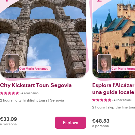
Con Maria Aranzazu
Con Maria Aran
City Kickstart Tour: Segovia
Esplora l'Alcáza
una guida locale
24 recensioni
2 hours
|
city highlight tours
|
Segovia
24 recensioni
2 hours
|
skip the line tou
€33.09
€48.53
Esplora
a persona
a persona