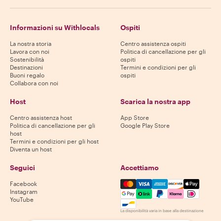
Informazioni su Withlocals
Ospiti
La nostra storia
Centro assistenza ospiti
Lavora con noi
Politica di cancellazione per gli
Sostenibilità
ospiti
Destinazioni
Termini e condizioni per gli
Buoni regalo
ospiti
Collabora con noi
Host
Scarica la nostra app
Centro assistenza host
App Store
Politica di cancellazione per gli
Google Play Store
host
Termini e condizioni per gli host
Diventa un host
Seguici
Accettiamo
Mastercard, Visa, Amex, Di
Facebook
Instagram
YouTube
La disponibilità varia in base alla destinazione