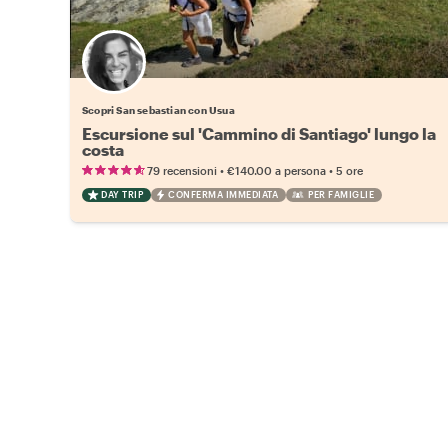
Scopri San sebastian con Usua
Escursione sul 'Cammino di Santiago' lungo la
costa
•
•
79 recensioni
€140.00
a persona
5 ore
DAY TRIP
CONFERMA IMMEDIATA
PER FAMIGLIE