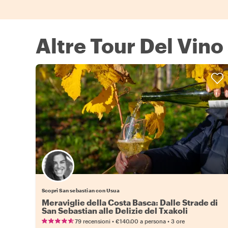
Altre Tour Del Vino
Scopri San sebastian con Usua
Meraviglie della Costa Basca: Dalle Strade di
San Sebastian alle Delizie del Txakoli
•
•
79 recensioni
€140.00
a persona
3 ore