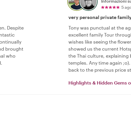
Informazioni su
5 ag
very personal private famil
en. Despite
Tony was punctual at the ag
ntastic
excellent family Tour throug
ontinually
wishes like seeing the flowe
and brought
showed us the current Hotsp
onal who
the Thai culture, explaini
.
temples. Any time again ;o
back to the previous price s
Highlights & Hidden Gems 