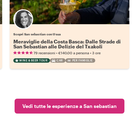
Scopri San sebastian con Usua
Meraviglie della Costa Basca: Dalle Strade di
San Sebastian alle Delizie del Txakoli
•
•
79 recensioni
€140.00
a persona
3 ore
WINE & BEER TOUR
CAR
PER FAMIGLIE
Vedi tutte le esperienze a San sebastian