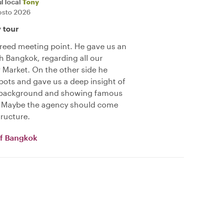
l local
Tony
osto 2026
y tour
reed meeting point. He gave us an
h Bangkok, regarding all our
r Market. On the other side he
ots and gave us a deep insight of
ng background and showing famous
). Maybe the agency should come
tructure.
of Bangkok