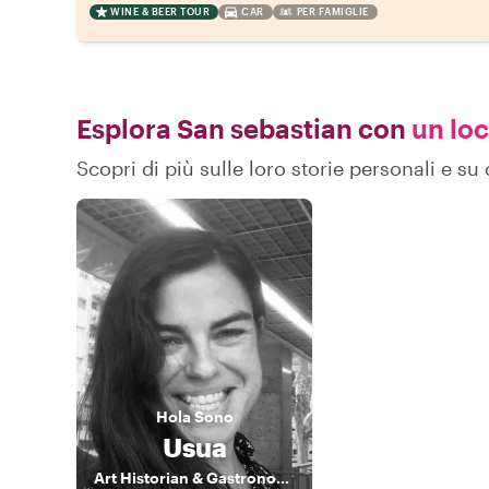
WINE & BEER TOUR
CAR
PER FAMIGLIE
Esplora San sebastian con
un loc
Scopri di più sulle loro storie personali e 
Hola
Sono
Usua
Art Historian & Gastronomic Curator