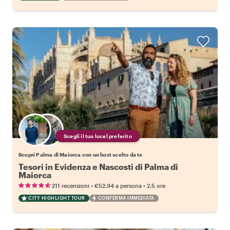
Scegli il tuo local preferito
Scopri Palma di Maiorca con un host scelto da te
Tesori in Evidenza e Nascosti di Palma di
Maiorca
•
•
211 recensioni
€52.94
a persona
2.5 ore
CITY HIGHLIGHT TOUR
CONFERMA IMMEDIATA