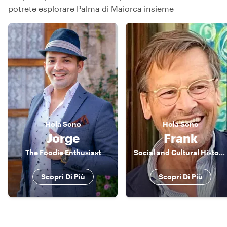
potrete esplorare Palma di Maiorca insieme
Hola
Sono
Hola
Sono
Jorge
Frank
The Foodie Enthusiast
Social and Cultural Historian
Scopri Di Più
Scopri Di Più