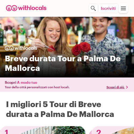
Iscriviti
Breve durata Tour a Palma De
Mallorca
Scopri
A modo tuo
Tour della città personalizzati con host locali.
Scopri di più
I migliori 5 Tour di Breve
durata a Palma De Mallorca
1
2