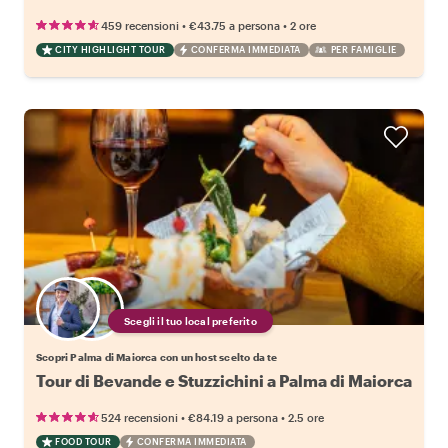
•
•
459 recensioni
€43.75
a persona
2 ore
CITY HIGHLIGHT TOUR
CONFERMA IMMEDIATA
PER FAMIGLIE
Scegli il tuo local preferito
Scopri Palma di Maiorca con un host scelto da te
Tour di Bevande e Stuzzichini a Palma di Maiorca
•
•
524 recensioni
€84.19
a persona
2.5 ore
FOOD TOUR
CONFERMA IMMEDIATA