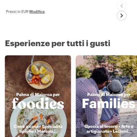
Prezzi in EUR
·
Modifica
Esperienze per tutti i gusti
Palma di Maiorca per
Palma di Maiorca per
Cene a casa • Specialità
Caccia al tesoro • Arte e
tipiche • Mercati
...
artigianato • Lezioni
...