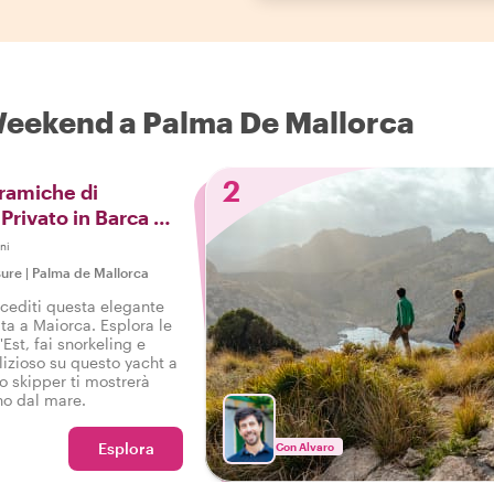
 Weekend a Palma De Mallorca
2
ramiche di
Privato in Barca All
ni
sure
|
Palma de Mallorca
ncediti questa elegante
ata a Maiorca. Esplora le
'Est, fai snorkeling e
lizioso su questo yacht a
o skipper ti mostrerà
no dal mare.
Esplora
Con Alvaro