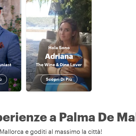
Hola
Sono
Adriana
usiast
The Wine & Dine Lover
ù
Scopri Di Più
sperienze a Palma De Ma
Mallorca e goditi al massimo la città!