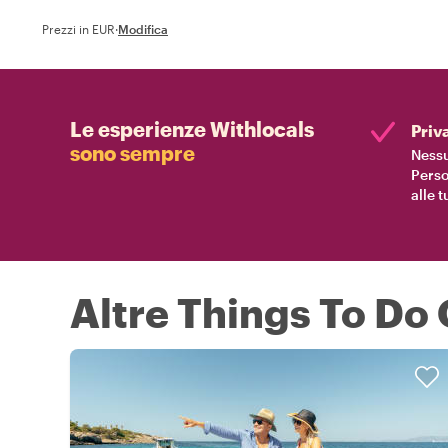
Prezzi in EUR
·
Modifica
Le esperienze Withlocals
Priv
sono sempre
Nessu
Perso
alle 
Altre Things To Do