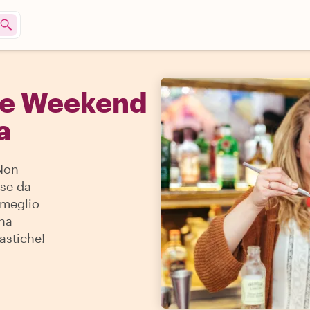
he Weekend
a
 Non
ose da
l meglio
una
astiche!