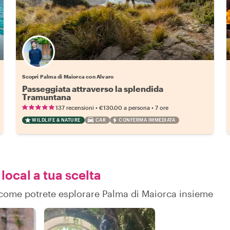
Scopri Palma di Maiorca con Alvaro
Passeggiata attraverso la splendida
Tramuntana
•
•
137 recensioni
€130.00
a persona
7 ore
WILDLIFE & NATURE
CAR
CONFERMA IMMEDIATA
local a tua scelta
su come potrete esplorare Palma di Maiorca insieme