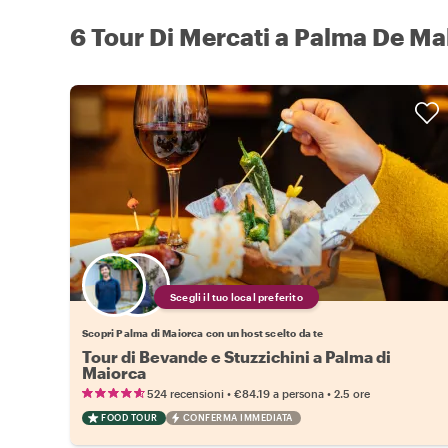
6 Tour Di Mercati a Palma De Ma
Scegli il tuo local preferito
Scopri Palma di Maiorca con un host scelto da te
Tour di Bevande e Stuzzichini a Palma di
Maiorca
•
•
524 recensioni
€84.19
a persona
2.5 ore
FOOD TOUR
CONFERMA IMMEDIATA