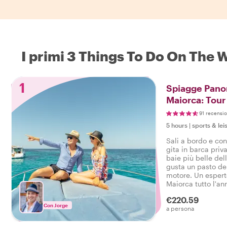
I primi 3 Things To Do On The
1
Spiagge Pano
Maiorca: Tour 
Inclusive
91 recensio
5 hours
|
sports & lei
Sali a bordo e co
gita in barca priv
baie più belle dell
gusta un pasto de
motore. Un espert
Maiorca tutto l'an
€220.59
Con Jorge
a persona