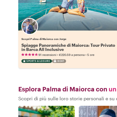
Scopri Palma di Maiorca con Jorge
Spiagge Panoramiche di Maiorca: Tour Privato
in Barca All Inclusive
•
•
91 recensioni
€220.59
a persona
5 ore
SPORTS & LEISURE
BOAT
Esplora Palma di Maiorca con
un 
Scopri di più sulle loro storie personali e 