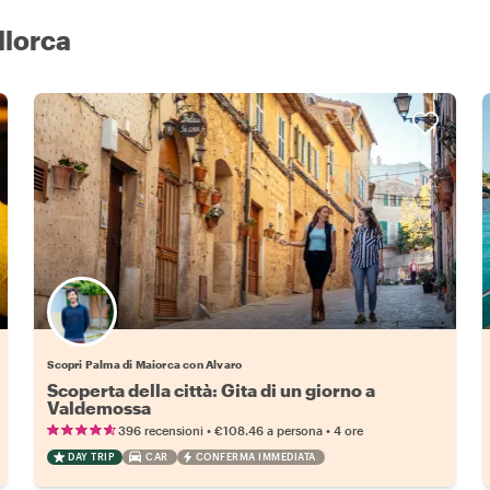
llorca
Scopri Palma di Maiorca con Alvaro
Scoperta della città: Gita di un giorno a
Valdemossa
•
•
396 recensioni
€108.46
a persona
4 ore
DAY TRIP
CAR
CONFERMA IMMEDIATA