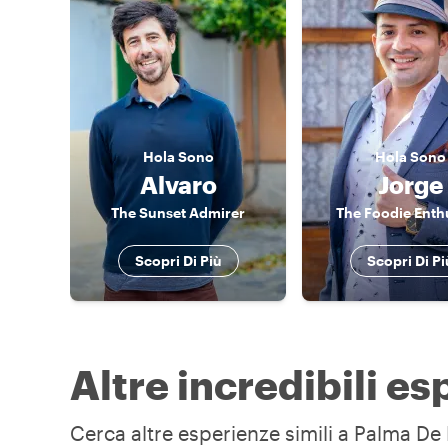
Hola
Sono
Hola
Sono
Alvaro
Jorge
The Sunset Admirer
The Foodie Enth
Scopri Di Più
Scopri Di Pi
Altre incredibili e
Cerca altre esperienze simili a Palma De 