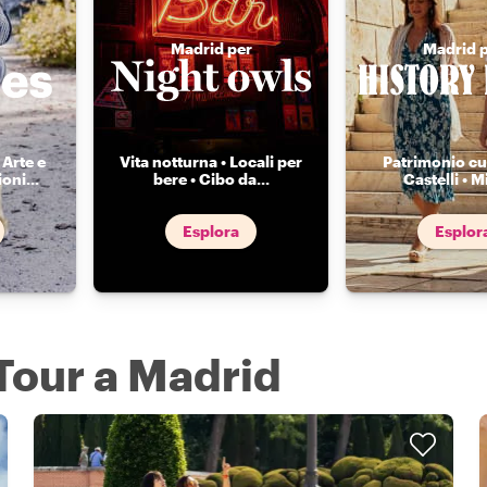
Madrid per
Madrid 
 Arte e
Vita notturna • Locali per
Patrimonio cul
ioni
...
bere • Cibo da
...
Castelli • Mi
Esplora
Esplor
 Tour a Madrid