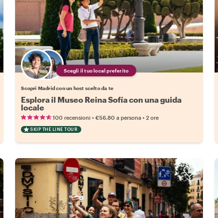
Scegli il tuo local preferito
Scopri Madrid con un host scelto da te
Esplora il Museo Reina Sofía con una guida
locale
•
•
100 recensioni
€56.80
a persona
2 ore
SKIP THE LINE TOUR