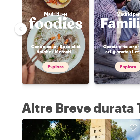
Madrid per
Madrid per
Cene a casa • Specialità
Caccia al tesoro •
tipiche • Mercati
...
artigianato • Lez
Esplora
Esplora
Altre Breve durata