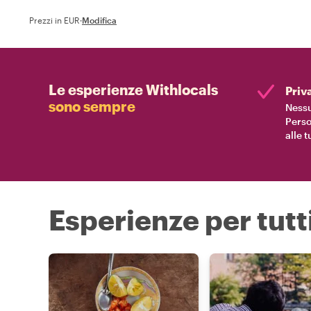
Prezzi in EUR
·
Modifica
Le esperienze Withlocals
Priv
sono sempre
Nessu
Perso
alle 
Esperienze per tutti