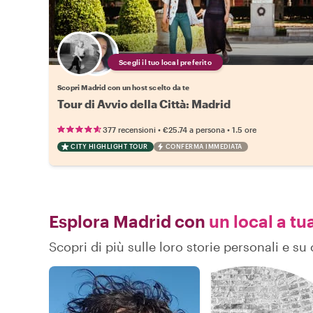
Scegli il tuo local preferito
Scopri Madrid con un host scelto da te
Tour di Avvio della Città: Madrid
•
•
377 recensioni
€25.74
a persona
1.5 ore
CITY HIGHLIGHT TOUR
CONFERMA IMMEDIATA
Esplora Madrid con
un local a tu
Scopri di più sulle loro storie personali e 