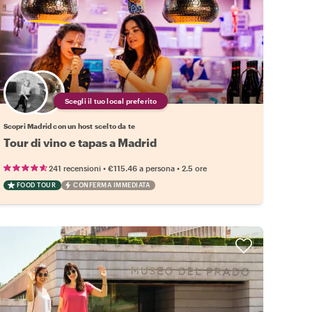
Scegli il tuo local preferito
Scopri Madrid con un host scelto da te
Tour di vino e tapas a Madrid
•
•
241 recensioni
€115.46
a persona
2.5 ore
FOOD TOUR
CONFERMA IMMEDIATA