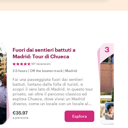
3
Fuori dai sentieri battuti a
Madrid: Tour di Chueca
167 recensioni
2.5 hours
|
Off the beaten track
|
Madrid
Fai una passeggiata fuori dai sentieri
battuti, lontano dalla folla di turisti, e
scopri il vero lato di Madrid. In questo tour
privato, vai oltre il percorso classico ed
esplora Chueca, dove vivrai un Madrid
diverso, come un locale con un locale al
tuo fianco!
€35.97
Esplora
Sc
a persona