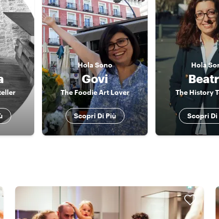
Hola
Sono
Hola
So
a
Govi
Beatr
teller
The Foodie Art Lover
The History 
ù
Scopri Di Più
Scopri Di