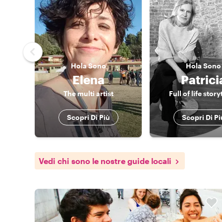
Hola
Sono
Hola
Sono
Elena
Patrici
The multi artist
Full of life story
Scopri Di Più
Scopri Di Pi
Vedi chi sono le nostre guide locali