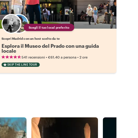
Scegli il tuo local preferito
Scopri Madrid con un host scelto da te
Esplora il Museo del Prado con una guida
locale
•
•
541 recensioni
€61.40
a persona
2 ore
SKIP THE LINE TOUR