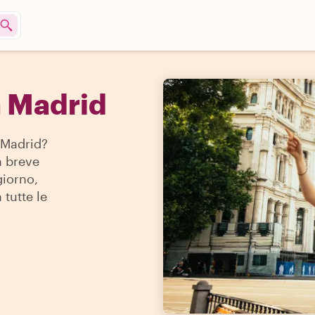
a Madrid
 Madrid?
n breve
giorno,
 tutte le