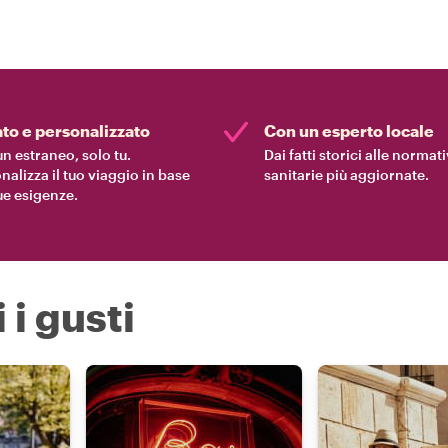
ato e personalizzato
Con un esperto locale
n estraneo, solo tu.
Dai fatti storici alle normat
nalizza il tuo viaggio in base
sanitarie più aggiornate.
tue esigenze.
 i gusti