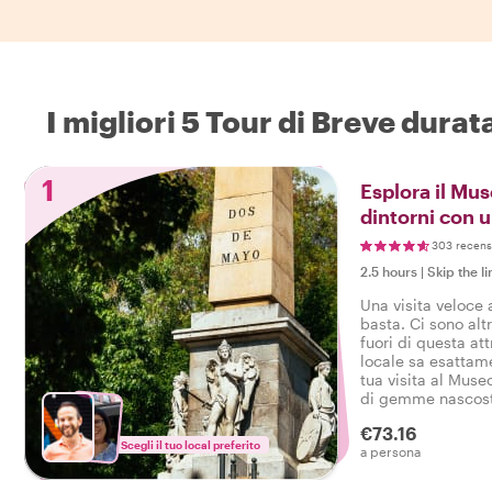
I migliori 5 Tour di Breve dura
1
Esplora il Mus
dintorni con u
303 recens
2.5 hours
|
Skip the li
Una visita veloce
basta. Ci sono altr
fuori di questa att
locale sa esattam
tua visita al Muse
di gemme nascoste
questa famosa attr
€73.16
un bel momento!
Scegli il tuo local preferito
a persona