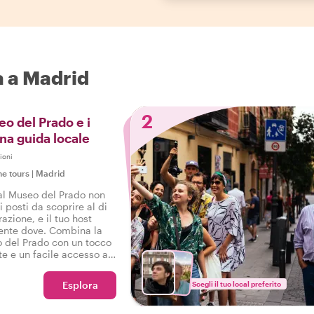
ta a Madrid
2
eo del Prado e i
na guida locale
ioni
ne tours
|
Madrid
 al Museo del Prado non
i posti da scoprire al di
razione, e il tuo host
ente dove. Combina la
o del Prado con un tocco
 e un facile accesso a
azione, e sei pronto per
Esplora
Scegli il tuo local preferito