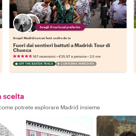
Scegli il tuo local preferito
Scopri Madrid con un host scelto da te
Fuori dai sentieri battuti a Madrid: Tour di
Chueca
•
•
167 recensioni
€35.97
a persona
2.5 ore
OFF THE BEATEN TRACK
CONFERMA IMMEDIATA
a scelta
su come potrete esplorare Madrid insieme