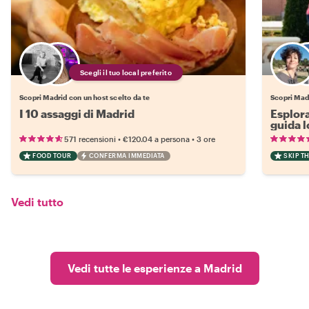
Scegli il tuo local preferito
Scopri Madrid con un host scelto da te
Scopri Madr
I 10 assaggi di Madrid
Esplora
guida l
•
•
571 recensioni
€120.04
a persona
3 ore
FOOD TOUR
CONFERMA IMMEDIATA
SKIP T
Vedi tutto
Vedi tutte le esperienze a Madrid