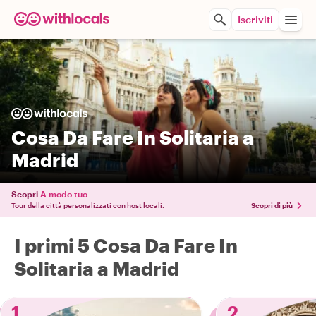
Iscriviti
Cosa Da Fare In Solitaria a
Madrid
Scopri
A modo tuo
Tour della città personalizzati con host locali.
Scopri di più
I primi 5 Cosa Da Fare In
Solitaria a Madrid
1
2