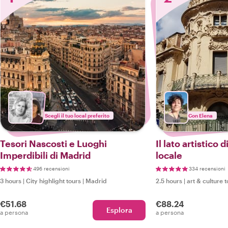
Scegli il tuo local preferito
Con Elena
Tesori Nascosti e Luoghi
Il lato artistico
Imperdibili di Madrid
locale
496 recensioni
334 recensioni
3 hours
|
City highlight tours
|
Madrid
2.5 hours
|
art & culture 
€51.68
€88.24
Esplora
a persona
a persona