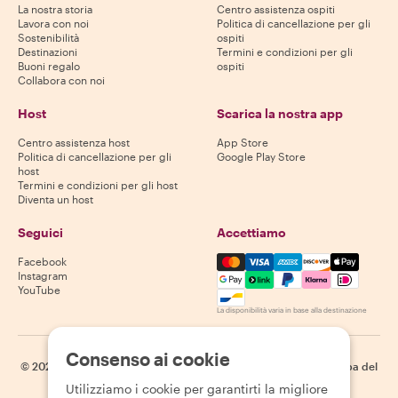
La nostra storia
Centro assistenza ospiti
Lavora con noi
Politica di cancellazione per gli
Sostenibilità
ospiti
Destinazioni
Termini e condizioni per gli
Buoni regalo
ospiti
Collabora con noi
Host
Scarica la nostra app
Centro assistenza host
App Store
Politica di cancellazione per gli
Google Play Store
host
Termini e condizioni per gli host
Diventa un host
Seguici
Accettiamo
Mastercard, Visa, Amex, Di
Facebook
Instagram
YouTube
La disponibilità varia in base alla destinazione
Consenso ai cookie
©
2026
Withlocals.com
|
Informativa sulla privacy
|
Cookie
|
Mappa del
sito
Utilizziamo i cookie per garantirti la migliore